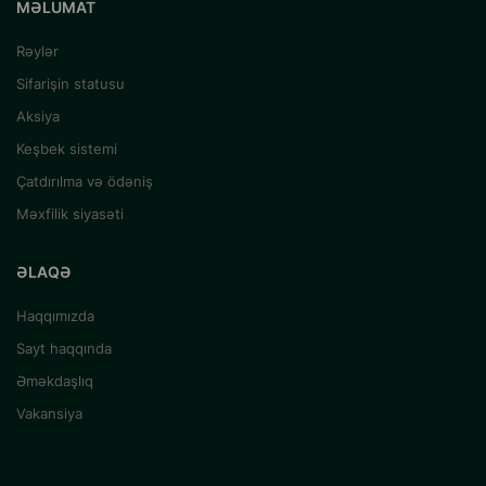
MƏLUMAT
Rəylər
Sifarişin statusu
Aksiya
Keşbek sistemi
Çatdırılma və ödəniş
Məxfilik siyasəti
ƏLAQƏ
Haqqımızda
Sayt haqqında
Əməkdaşlıq
Vakansiya