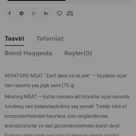
Təsviri
Təfərrüat
Brend Haqqında
Rəylər(0)
MİRATORG MEAT “Zərif dana əti ilə jele” — böyüklər üçün
tam rasionlu yaş pişik yemi (75 q)
Miratorg MEAT — bütün cinslərə aid böyüklər üçün nəzərdə
tutulmuş tam balanslaşdırılmış yaş yemdir. Tərkibi təbii ət
komponentlərindən hazırlanır, süni rəngləndiricilər,
aromatizatorlar və dad gücləndiricilərindən ibarət deyil.
Yumşaq dana ətinin parçaları iştahaaçan jeledə təqdim