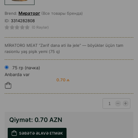
Мираторг
Brend:
(Все товары бренда)
ID:
3314282808
(0 Rəylər)
MİRATORG MEAT “Zərif dana əti ilə jele” — böyüklər üçün tam
rasionlu yaş pişik yemi (75 q)
75 гр (пачка)
Anbarda var
0.70 ₼
Qiymət:
0.70 AZN
SƏBƏTƏ ƏLAVƏ ETMƏK