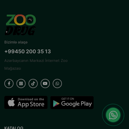
Bizimlə əlaqə
+99450 200 35 13
Azərbaycanın Mərkəzi İnternet Zoo
Mağazası
KATALOQ