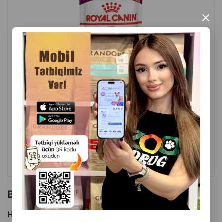
Çəki: 75 q
×
İstehsal ölkəsi: Rusiya
( Rəylər)
Çəki
Qiymət
Almaq
3.50
1 ədəd
ALMAQ
Bu brendin başqa məhsulları
Hamısını Gör