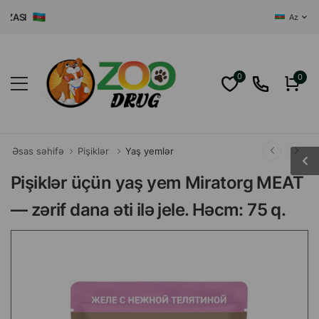
I
Az
0
0
Əsas səhifə
Pişiklər
Yaş yemlər
Pişiklər üçün yaş yem Miratorg MEAT
— zərif dana əti ilə jele. Həcm: 75 q.