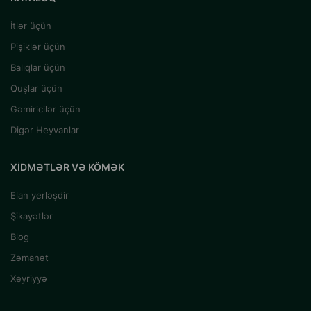
İtlər üçün
Pişiklər üçün
Balıqlar üçün
Quşlar üçün
Gəmiricilər üçün
Digər Heyvanlar
XIDMƏTLƏR VƏ KÖMƏK
Elan yerləşdir
Şikayətlər
Blog
Zəmanət
Xeyriyyə