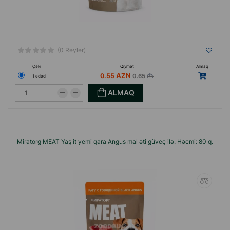
(0 Rəylər)
Çəki
Qiymət
Almaq
0.55
0.65
1 ədəd
ALMAQ
Miratorg MEAT Yaş it yemi qara Angus mal əti güveç ilə. Həcmi: 80 q.