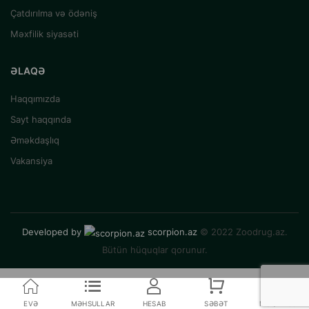
Çatdırılma və ödəniş
Məxfilik siyasəti
ƏLAQƏ
Haqqımızda
Sayt haqqında
Əməkdaşlıq
Vakansiya
Developed by
scorpion.az
© 2022 Zoodrug.az.
Bütün hüquqlar qorunur.
EVƏ
MƏHSULLAR
HESAB
SƏBƏT
MÜQAYISƏ