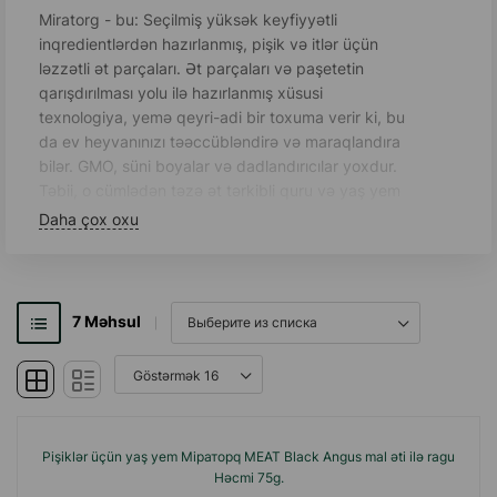
Miratorg - bu: Seçilmiş yüksək keyfiyyətli
inqredientlərdən hazırlanmış, pişik və itlər üçün
ləzzətli ət parçaları. Ət parçaları və paşetetin
qarışdırılması yolu ilə hazırlanmış xüsusi
texnologiya, yemə qeyri-adi bir toxuma verir ki, bu
da ev heyvanınızı təəccübləndirə və maraqlandıra
bilər. GMO, süni boyalar və dadlandırıcılar yoxdur.
Təbii, o cümlədən təzə ət tərkibli quru və yaş yem
xətti.
Daha çox oxu
7
Məhsul
Pişiklər üçün yaş yem Miраторq MEAT Black Angus mal əti ilə ragu
Həcmi 75g.