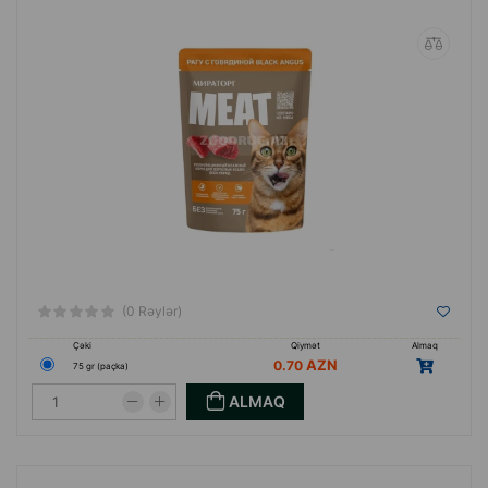
(0 Rəylər)
Çəki
Qiymət
Almaq
0.70
75 gr (paçka)
ALMAQ