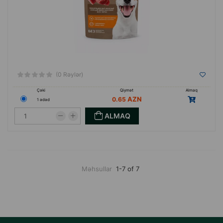
(0 Rəylər)
Çəki
Qiymət
Almaq
0.65
1 ədəd
ALMAQ
Məhsullar
1-7 of 7