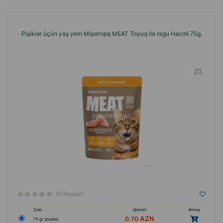
Pişiklər üçün yaş yem Miраторq MEAT Toyuq ilə ragu Həcmi 75g.
(0 Rəylər)
Çəki
Qiymət
Almaq
0.70
75 gr (paçka)