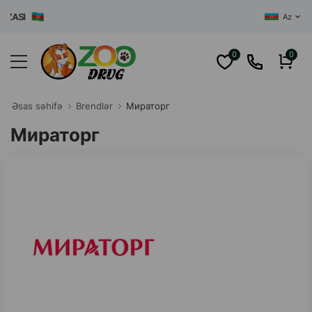
SI
Az
0
0
Əsas səhifə
Brendlər
Мираторг
Мираторг