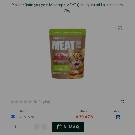
Pişiklər üçün yaş yem Miраторq MEAT Şirəli quzu əti ilə jele Həcmi
75g.
(0 Rəylər)
Çəki
Qiymət
Almaq
0.70
75 gr (paçka)
ALMAQ