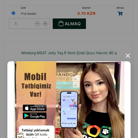
Çəki
Qiymət
Almaq
0.70
75 gr (paçka)
ALMAQ
Miratorg MEAT Jelly Yaş İt Yemi Şirəli Quzu Həcmi: 80 q
×