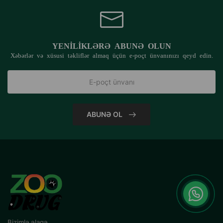
YENILIKLƏRƏ ABUNƏ OLUN
Xəbərlər və xüsusi təkliflər almaq üçün e-poçt ünvanınızı qeyd edin.
ABUNƏ OL
Bizimlə əlaqə