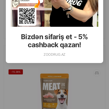
(0 Rəylər)
Çəki
Qiymət
Almaq
0.65
1 ədəd
ALMAQ
Bizdən sifariş et - 5%
cashback qazan!
ZOODRUG.AZ
Miratorg MEAT Jeleli Yaş İt Yemi Şirəli Toyuq Həcmi: 80 q
-15.38%