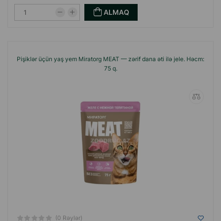
ALMAQ
Pişiklər üçün yaş yem Miratorg MEAT — zərif dana əti ilə jele. Həcm:
75 q.
(0 Rəylər)