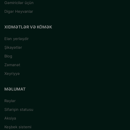
Gəmiricilər üçün
Digər Heyvanlar
XIDMƏTLƏR VƏ KÖMƏK
Elan yerləşdir
Şikayətlər
Blog
Zəmanət
Xeyriyyə
MƏLUMAT
Rəylər
Sifarişin statusu
Aksiya
Keşbek sistemi