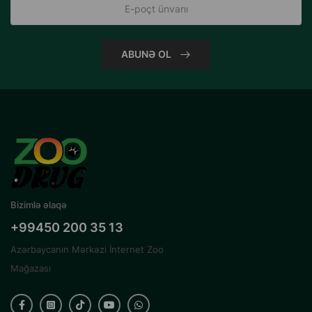
ABUNƏ OL
Bizimlə əlaqə
+99450 200 35 13
Azərbaycanın Mərkəzi İnternet Zoo
Mağazası