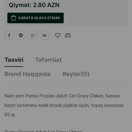
Qiymət:
2.80 AZN
SƏBƏTƏ ƏLAVƏ ETMƏK
Təsviri
Təfərrüat
Brend Haqqında
Rəylər(0)
Nəm yem Purina Proplan Adult Cat Gravy Chiken, həssas
həzm sisteminə malik böyük pişiklər üçün, toyuq sousunda
85 qr.