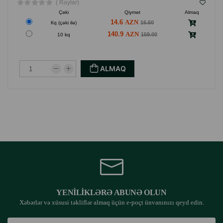
( Rəylər)
Çəki
Qiymət
Almaq
14.6
16.60
Кq (çəki ilə)
140.9
159.00
10 kq
ALMAQ
YENILIKLƏRƏ ABUNƏ OLUN
Xəbərlər və xüsusi təkliflər almaq üçün e-poçt ünvanınızı qeyd edin.