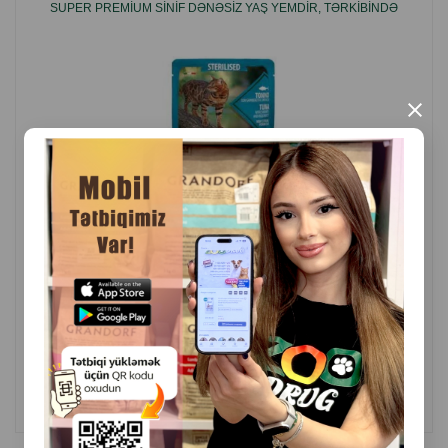
SUPER PREMIUM SINIF DƏNƏSIZ YAŞ YEMDIR, TƏRKIBINDƏ
TON BALIĞI VƏ TƏRƏVƏZLƏR DADLI SOUS
İstehsalçı ölkə: Rusiya.
×
( Rəylər)
Çəki
Qiymət
Almaq
2.20
0.85 gr (pauç)
ALMAQ