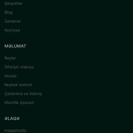
Şikayətlər
Blog
Zəmanət
Xeyriyyə
MƏLUMAT
Rəylər
Sifarişin statusu
Aksiya
Keşbek sistemi
Çatdırılma və ödəniş
Məxfilik siyasəti
ƏLAQƏ
Haqqımızda