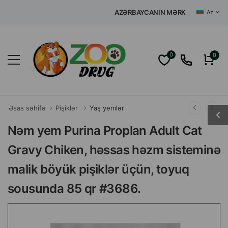
AZƏRBAYCANIN MƏRKƏZI İNTERNET Z
Az
0
0
Əsas səhifə
Pişiklər
Yaş yemlər
Nəm yem Purina Proplan Adult Cat
Gravy Chiken, həssas həzm sisteminə
malik böyük pişiklər üçün, toyuq
sousunda 85 qr #3686.