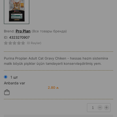
Pro Plan
Brend:
(Все товары бренда)
ID:
4323270907
(0 Rəylər)
Purina Proplan Adult Cat Gravy Chiken - həssas həzm sisteminə
malik böyük pişiklər üçün tamdəyərli konservləşdirilmiş yem.
1 шт
Anbarda var
2.80 ₼