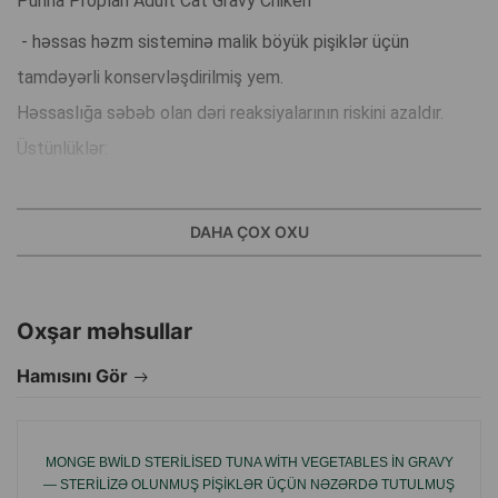
Purina Proplan Adult Cat Gravy Chiken
- həssas həzm sisteminə malik böyük pişiklər üçün
tamdəyərli konservləşdirilmiş yem.
Həssaslığa səbəb olan dəri reaksiyalarının riskini azaldır.
Üstünlüklər:
Sağlam həzmin qorunması:
Prebiyotik inulin sayəsində, həzm sistemini dəstəkləyir, bu
DAHA ÇOX OXU
da həssas həzm sisteminə malik pişiklər üçün xüsusilə
vacibdir.
Oxşar məhsullar
Yüksək həzm olunma:
Dəqiq seçilmiş inqredientlər sayəsində yüksək həzm olunma
Hamısını Gör
dərəcəsi.
Dəri reaksiyaları riskini azaldır.
MONGE BWILD STERILISED TUNA WITH VEGETABLES IN GRAVY
Dəri həssaslığı ilə bağlı reaksiyaları azaltmağa kömək edir.
— STERILIZƏ OLUNMUŞ PIŞIKLƏR ÜÇÜN NƏZƏRDƏ TUTULMUŞ