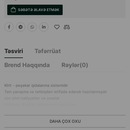
SƏBƏTƏ ƏLAVƏ ETMƏK
Təsviri
Təfərrüat
Brend Haqqında
Rəylər(0)
Kött - peşəkar qidalanma sistemidir
Tam yanaşma və tətbiqdən istifadə edərək hazırlanmışdır
son elmi nailiyyətlər və əsaslar
pişiklərin düzgün qidalanması prinsipləri.
DAHA ÇOX OXU