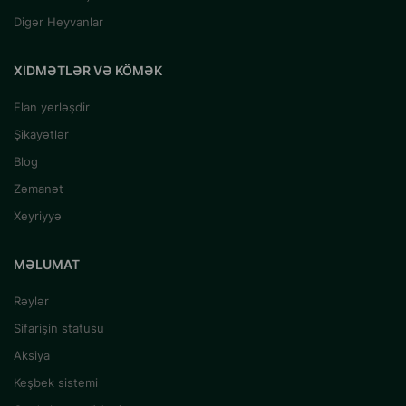
Digər Heyvanlar
XIDMƏTLƏR VƏ KÖMƏK
Elan yerləşdir
Şikayətlər
Blog
Zəmanət
Xeyriyyə
MƏLUMAT
Rəylər
Sifarişin statusu
Aksiya
Keşbek sistemi