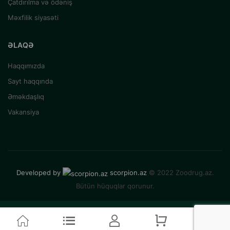
Çatdırılma və ödəniş
Məxfilik siyasəti
ƏLAQƏ
Haqqımızda
Sayt haqqında
Əməkdaşlıq
Vakansiya
Developed by
scorpion.az
© 2022 Zoodrug.az.
Bütün hüquqlar qorunur.