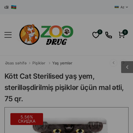
SI
Az
0
0
Əsas səhifə
Pişiklər
Yaş yemlər
Kött Cat Sterilised yaş yem,
sterilləşdirilmiş pişiklər üçün mal ətli,
75 qr.
5.56%
СКИДКА