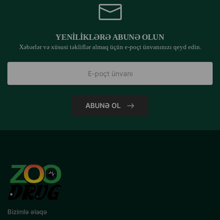
YENILIKLƏRƏ ABUNƏ OLUN
Xəbərlər və xüsusi təkliflər almaq üçün e-poçt ünvanınızı qeyd edin.
ABUNƏ OL
Bizimlə əlaqə