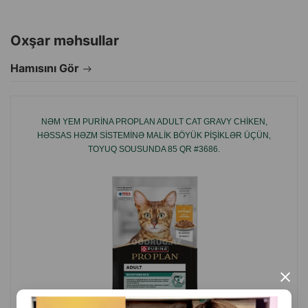
Oxşar məhsullar
Hamısını Gör
NƏM YEM PURINA PROPLAN ADULT CAT GRAVY CHIKEN,
HƏSSAS HƏZM SISTEMINƏ MALIK BÖYÜK PIŞIKLƏR ÜÇÜN,
TOYUQ SOUSUNDA 85 QR #3686.
×