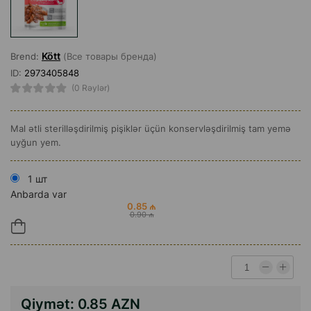
Kött
Brend:
(Все товары бренда)
ID:
2973405848
(0 Rəylər)
Mal ətli sterilləşdirilmiş pişiklər üçün konservləşdirilmiş tam yemə
uyğun yem.
1 шт
Anbarda var
0.85 ₼
0.90 ₼
Qiymət:
0.85 AZN