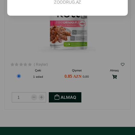
ZOODRUG.AZ
( Rəylər)
Çəki
Qiymət
Almaq
0.85
0.90
1 ədəd
ALMAQ