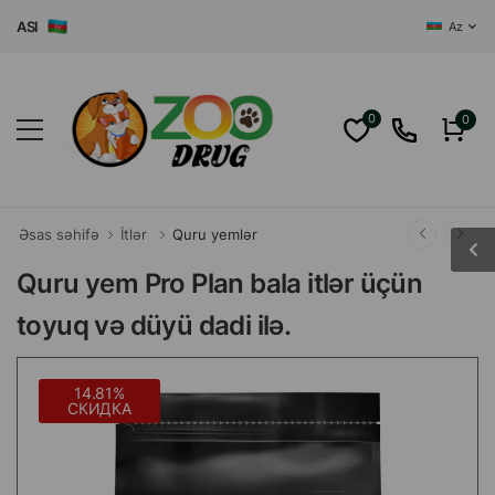
ZASI
Az
0
0
Əsas səhifə
İtlər
Quru yemlər
Quru yem Pro Plan bala itlər üçün
toyuq və düyü dadi ilə.
14.81%
СКИДКА