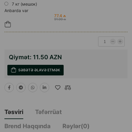
7 кг (мешок)
Anbarda var
77.4 ₼
91.00 ₼
Qiymət:
11.50 AZN
SƏBƏTƏ ƏLAVƏ ETMƏK
Təsviri
Təfərrüat
Brend Haqqında
Rəylər(0)