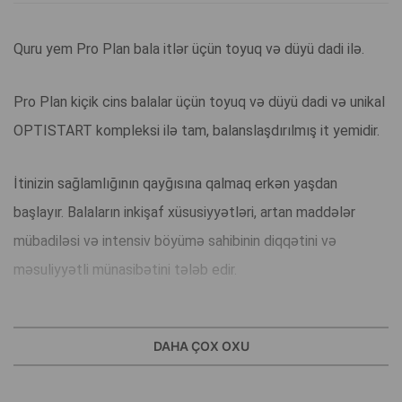
Quru yem Pro Plan bala itlər üçün toyuq və düyü dadi ilə.
Pro Plan kiçik cins balalar üçün toyuq və düyü dadi və unikal
OPTISTART kompleksi ilə tam, balanslaşdırılmış it yemidir.
İtinizin sağlamlığının qayğısına qalmaq erkən yaşdan
başlayır. Balaların inkişaf xüsusiyyətləri, artan maddələr
mübadiləsi və intensiv böyümə sahibinin diqqətini və
məsuliyyətli münasibətini tələb edir.
Bu vəziyyətdə, qidalanma növünün seçilməsi və pəhrizin
DAHA ÇOX OXU
seçilməsi qidalanma anından ev heyvanının tam inkişafını
təmin etməyə kömək edəcəkdir.