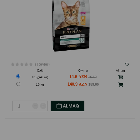
Toyuq əti (20%), buğda, qurudulmuş quş zülalı, heyvan yağı,
düyü (7%), qarğıdalı özü, buğda özü, ətirli yem əlavəsi,
qarğıdalı, qurudulmuş çuğundur pulpası, bitki törəmələri,
minerallar, yumurta tozu, balıq yağı, konservantlar, vitaminlər,
kolostrum (0,1%), antioksidantlar (təbii tokoferollar).
İstehsalçı ölkə: Rusiya.
( Rəylər)
Çəki
Qiymət
Almaq
14.6
16.60
Кq (çəki ilə)
140.9
159.00
10 kq
ALMAQ