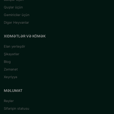
Quşlar üçün
Gəmiricilər üçün
Digər Heyvanlar
XIDMƏTLƏR VƏ KÖMƏK
Elan yerləşdir
Şikayətlər
Blog
Zəmanət
Xeyriyyə
MƏLUMAT
Rəylər
Sifarişin statusu