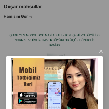
Gənc heyvanlar üçün sənaye yemləri arasında təbii
Oxşar məhsullar
məhsullardan alınan zülallar, yağlar, karbohidratlar, həmçinin
Hamısını Gör
immunitetin qorunması mənbəyi olan məməlilərdə ilkin ana
südü olan OPTISTART kompleksli Pro Plan
balanslaşdırılmış quru qidalar var.
QURU YEM MONGE DOG MAXI ADULT - TOYUQ ƏTI VƏ DÜYÜ ILƏ
NORMAL AKTIVLIYƏ MALIK BÖYÜKLƏR ÜÇÜN GÜNDƏLIK
RASION
Tərkibində olan vitaminlər, minerallar və digər faydalı
×
maddələr həzm sistemini dəstəkləyir və böyüyən
orqanizmin toxunulmazlığını artırır.
Üstünlüklər:
OPTISTART kompleksi:
Tərkibindəki vitaminli maddələr sayəsində bədənin təbii