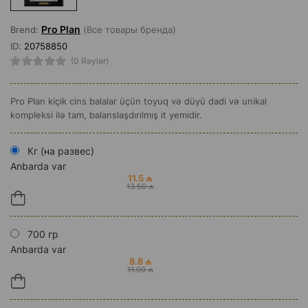
Pro Plan
Brend:
(Все товары бренда)
ID:
20758850
(0 Rəylər)
Pro Plan kiçik cins balalar üçün toyuq və düyü dadi və unikal
kompleksi ilə tam, balanslaşdırılmış it yemidir.
Кг (на развес)
Anbarda var
11.5 ₼
13.50 ₼
700 гр
Anbarda var
8.8 ₼
11.00 ₼