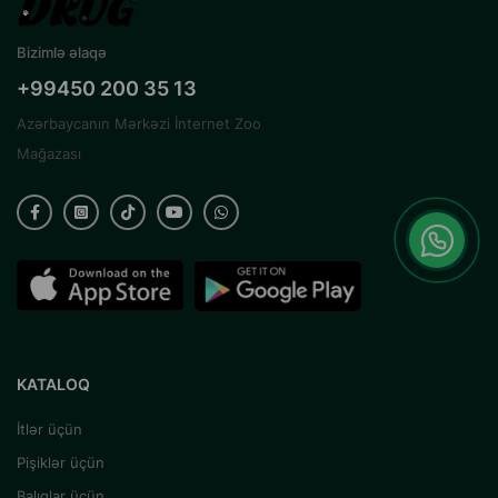
Bizimlə əlaqə
+99450 200 35 13
Azərbaycanın Mərkəzi İnternet Zoo
Mağazası
KATALOQ
İtlər üçün
Pişiklər üçün
Balıqlar üçün