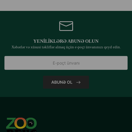
YENILIKLƏRƏ ABUNƏ OLUN
Xəbərlər və xüsusi təkliflər almaq üçün e-poçt ünvanınızı qeyd edin.
ABUNƏ OL