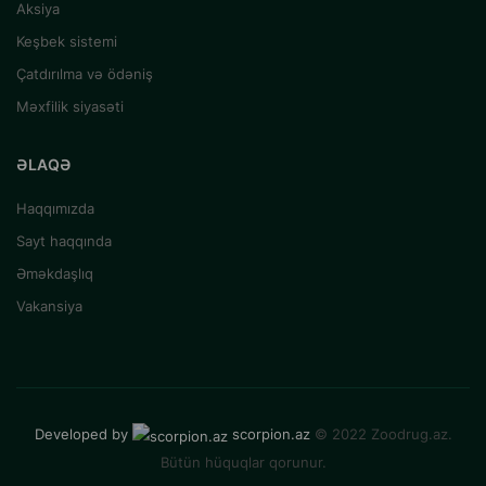
Aksiya
Keşbek sistemi
Çatdırılma və ödəniş
Məxfilik siyasəti
ƏLAQƏ
Haqqımızda
Sayt haqqında
Əməkdaşlıq
Vakansiya
Developed by
scorpion.az
© 2022 Zoodrug.az.
Bütün hüquqlar qorunur.