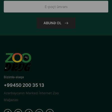
ABUNƏ OL
Bizimlə əlaqə
+99450 200 35 13
Azərbaycanın Mərkəzi İnternet Zoo
Mağazası