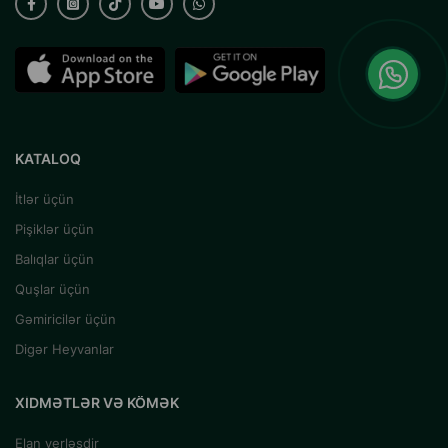
KATALOQ
İtlər üçün
Pişiklər üçün
Balıqlar üçün
Quşlar üçün
Gəmiricilər üçün
Digər Heyvanlar
XIDMƏTLƏR VƏ KÖMƏK
Elan yerləşdir