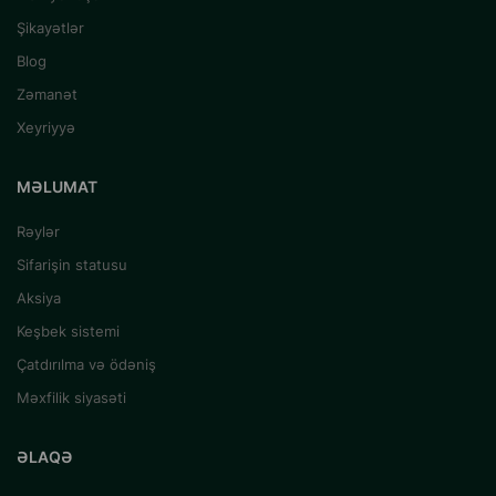
Şikayətlər
Blog
Zəmanət
Xeyriyyə
MƏLUMAT
Rəylər
Sifarişin statusu
Aksiya
Keşbek sistemi
Çatdırılma və ödəniş
Məxfilik siyasəti
ƏLAQƏ