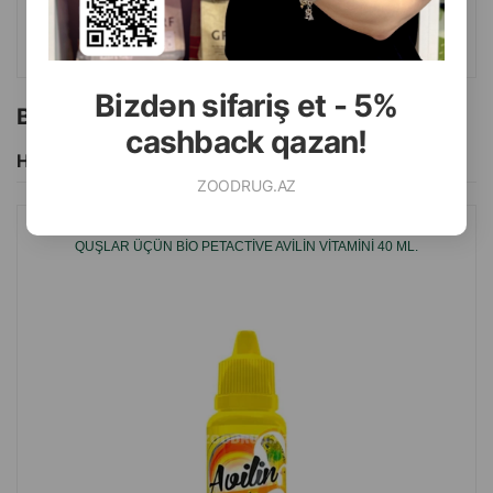
ALMAQ
Bizdən sifariş et - 5%
Bu brendin başqa məhsulları
cashback qazan!
Hamısını Gör
ZOODRUG.AZ
QUŞLAR ÜÇÜN BIO PETACTIVE AVILIN VITAMINI 40 ML.