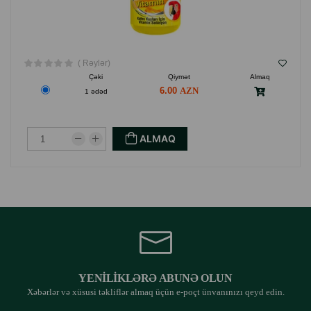
( Rəylər)
Çəki
Qiymət
Almaq
6.00
1 ədəd
ALMAQ
YENILIKLƏRƏ ABUNƏ OLUN
Xəbərlər və xüsusi təkliflər almaq üçün e-poçt ünvanınızı qeyd edin.