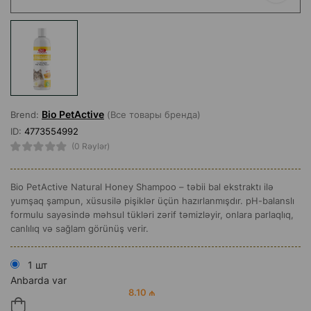
Bio PetActive
Brend:
(Все товары бренда)
ID:
4773554992
(0 Rəylər)
Bio PetActive Natural Honey Shampoo – təbii bal ekstraktı ilə
yumşaq şampun, xüsusilə pişiklər üçün hazırlanmışdır. pH-balanslı
formulu sayəsində məhsul tükləri zərif təmizləyir, onlara parlaqlıq,
canlılıq və sağlam görünüş verir.
1 шт
Anbarda var
8.10 ₼