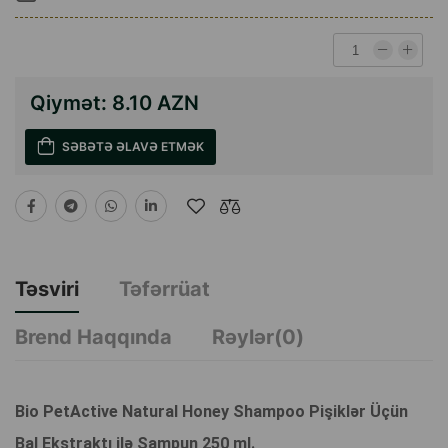
Qiymət:
8.10 AZN
SƏBƏTƏ ƏLAVƏ ETMƏK
Təsviri
Təfərrüat
Brend Haqqında
Rəylər(0)
Bio PetActive Natural Honey Shampoo Pişiklər Üçün
Bal Ekstraktı ilə Şampun 250 ml.