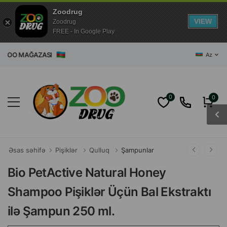
Zoodrug
VIEW
Zoodrug
FREE - In Google Play
ĞAZASI
Az
0
0
Əsas səhifə
Pişiklər
Qulluq
Şampunlar
Bio PetActive Natural Honey
Shampoo Pişiklər Üçün Bal Ekstraktı
ilə Şampun 250 ml.