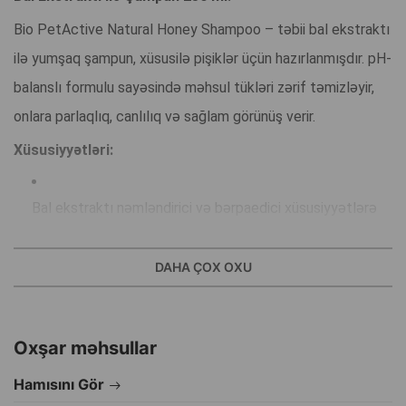
Bio PetActive Natural Honey Shampoo – təbii bal ekstraktı
ilə yumşaq şampun, xüsusilə pişiklər üçün hazırlanmışdır. pH-
balanslı formulu sayəsində məhsul tükləri zərif təmizləyir,
onlara parlaqlıq, canlılıq və sağlam görünüş verir.
Xüsusiyyətləri:
Bal ekstraktı nəmləndirici və bərpaedici xüsusiyyətlərə
malikdir.
DAHA ÇOX OXU
Tüklərə yumşaqlıq və ipək kimi hamarlıq verir.
Oxşar məhsullar
Xoşagəlməz qoxuları aradan qaldırır, bal və südün
davamlı ətrini saxlayır.
Hamısını Gör