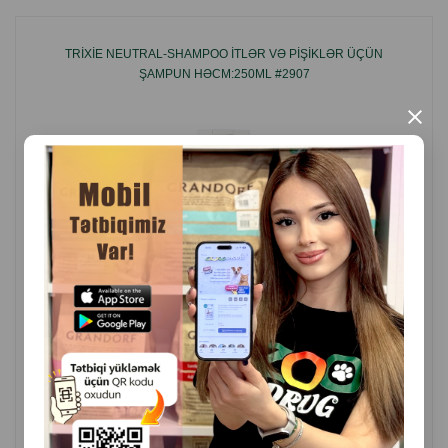
Müntəzəm istifadə üçün uyğundur, dərini qurutmur.
TRIXIE NEUTRAL-SHAMPOO ITLƏR VƏ PIŞIKLƏR ÜÇÜN
İstifadə qaydaları:
ŞAMPUN HƏCM:250ML #2907
Ev heyvanının tüklərini isti su ilə nəmləndirin. Şampunu 1:5
×
nisbətində su ilə seyreltin və yüngül masaj hərəkətləri ilə
bütün tük boyunca çəkin. 3-5 dəqiqə saxlayın, sonra yaxşıca
yuyun. Dəsmalla qurudun və darayın.
İstehsalçı ölkə:
Türkiyə.
( Rəylər)
Çəki
Qiymət
Almaq
7.00
1 ədəd