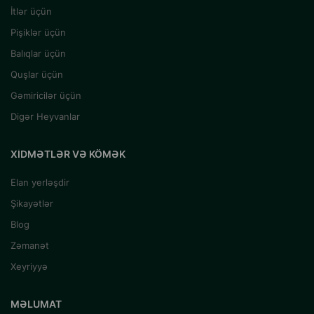
İtlər üçün
Pişiklər üçün
Balıqlar üçün
Quşlar üçün
Gəmiricilər üçün
Digər Heyvanlar
XIDMƏTLƏR VƏ KÖMƏK
Elan yerləşdir
Şikayətlər
Blog
Zəmanət
Xeyriyyə
MƏLUMAT