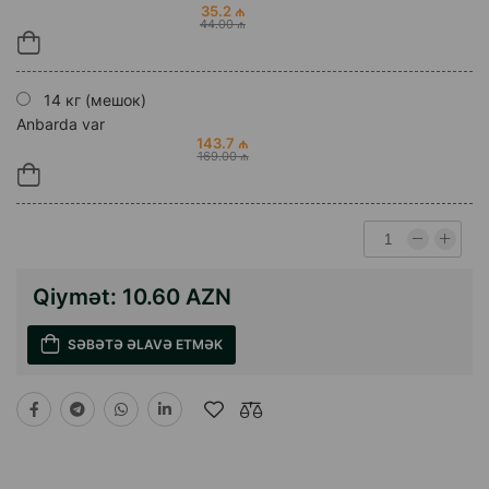
35.2 ₼
44.00 ₼
14 кг (мешок)
Anbarda var
143.7 ₼
169.00 ₼
Qiymət:
10.60 AZN
SƏBƏTƏ ƏLAVƏ ETMƏK