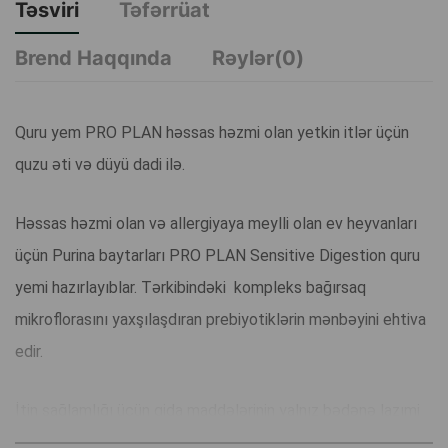
Təsviri
Təfərrüat
Brend Haqqında
Rəylər(0)
Quru yem PRO PLAN həssas həzmi olan yetkin itlər üçün
quzu əti və düyü dadi ilə.
Həssas həzmi olan və allergiyaya meylli olan ev heyvanları
üçün Purina baytarları PRO PLAN Sensitive Digestion quru
yemi hazırlayıblar. Tərkibindəki kompleks bağırsaq
mikroflorasını yaxşılaşdıran prebiyotiklərin mənbəyini ehtiva
edir.
İtin sağlamlığı üçün qida maddələrinin yalnız bədənə lazımi
miqdarda verilməsi deyil, həm də onun tərəfindən yaxşı