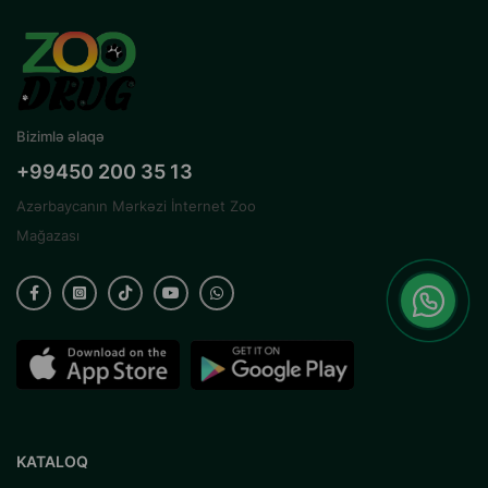
Bizimlə əlaqə
+99450 200 35 13
Azərbaycanın Mərkəzi İnternet Zoo
Mağazası
KATALOQ