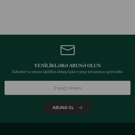
YENILIKLƏRƏ ABUNƏ OLUN
Xəbərlər və xüsusi təkliflər almaq üçün e-poçt ünvanınızı qeyd edin.
ABUNƏ OL