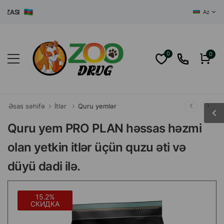
ASI
Az
0
0
Əsas səhifə
İtlər
Quru yemlər
Quru yem PRO PLAN həssas həzmi
olan yetkin itlər üçün quzu əti və
düyü dadi ilə.
15.2%
СКИДКА