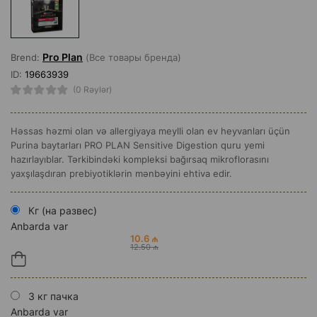
Pro Plan
Brend:
(Все товары бренда)
ID:
19663939
(0 Rəylər)
Həssas həzmi olan və allergiyaya meylli olan ev heyvanları üçün
Purina baytarları PRO PLAN Sensitive Digestion quru yemi
hazırlayıblar. Tərkibindəki kompleksi bağırsaq mikroflorasını
yaxşılaşdıran prebiyotiklərin mənbəyini ehtiva edir.
Кг (на развес)
Anbarda var
10.6 ₼
12.50 ₼
3 кг пачка
Anbarda var