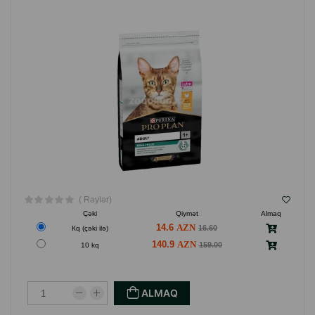
yağı, qarğıdalı özü, ətirli yem əlavəsi, yumurta tozu,
minerallar, bitki törəmələri, balıq yağı, vitaminlər,
antioksidantlar ( təbii mənşəli tokoferollar).
İstehsalçı ölkə: Rusiya.
( Rəylər)
Çəki
Qiymət
Almaq
14.6
16.60
Кq (çəki ilə)
140.9
159.00
10 kq
ALMAQ