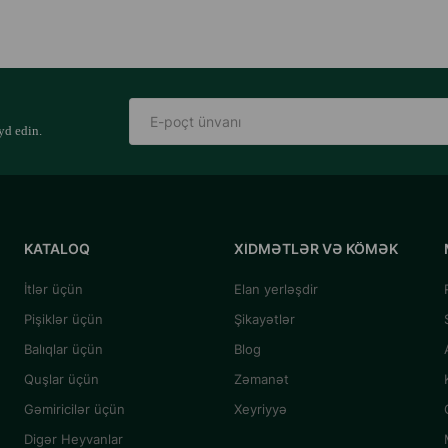
yd edin.
KATALOQ
XIDMƏTLƏR VƏ KÖMƏK
İtlər üçün
Elan yerləşdir
Pişiklər üçün
Şikayətlər
Balıqlar üçün
Blog
Quşlar üçün
Zəmanət
Gəmiricilər üçün
Xeyriyyə
Digər Heyvanlar