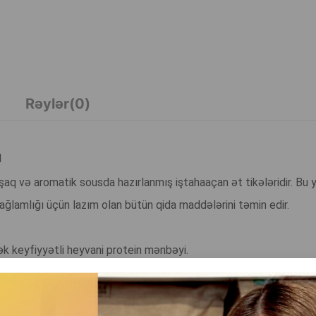
Rəylər(0)
q
şaq və aromatik sousda hazırlanmış iştahaaçan ət tikələridir. Bu
sağlamlığı üçün lazım olan bütün qida maddələrini təmin edir.
k keyfiyyətli heyvani protein mənbəyi.
əzm olunmasına kömək edir.
əkləyən vitaminlər, minerallar və taurinlə zəngindir.