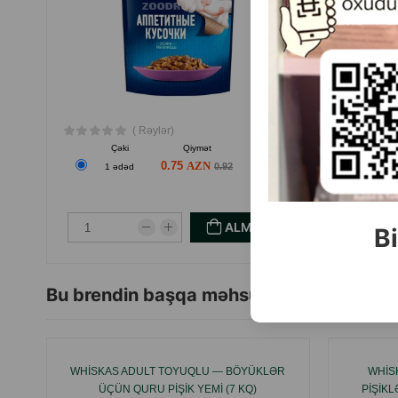
( Rəylər)
Çəki
Qiymət
Almaq
0.75
0.92
1 ədəd
ALMAQ
Bi
Bu brendin başqa məhsulları
WHISKAS ADULT TOYUQLU — BÖYÜKLƏR
WHISK
ÜÇÜN QURU PIŞIK YEMI (7 KQ)
PIŞIK