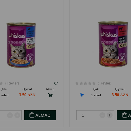
( Rəylər)
( Rəylər)
Çəki
Qiymət
Almaq
Çəki
Qiymət
3.50
3.50
1 ədəd
1 ədəd
ALMAQ