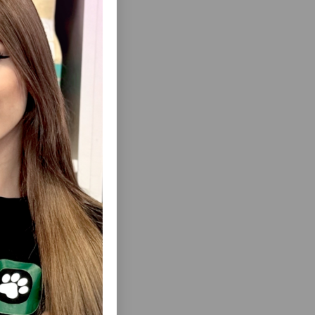
ısını Gör
LD PATE -
NƏM YEM ROYAL CANIN KITTEN PIŞIK
LƏR ÜÇÜN
BALALARI ÜÇÜN JELEDƏ TOYUQ DADI ILƏ
EM 85 QR.
85 QR.