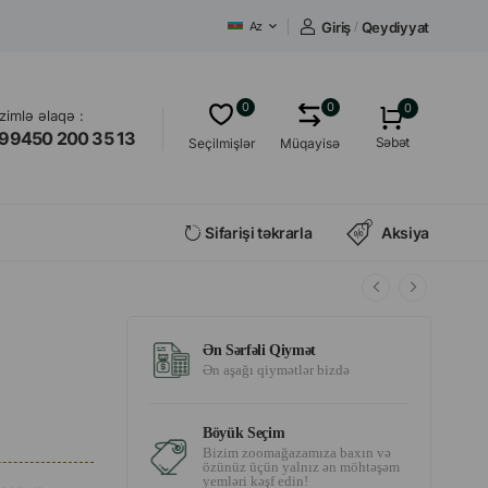
Giriş
/
Qeydiyyat
Az
0
0
0
izimlə əlaqə :
99450 200 35 13
Səbət
Seçilmişlər
Müqayisə
Sifarişi təkrarla
Aksiya
Ən Sərfəli Qiymət
Ən aşağı qiymətlər bizdə
Böyük Seçim
Bizim zoomağazamıza baxın və
özünüz üçün yalnız ən möhtəşəm
yemləri kəşf edin!