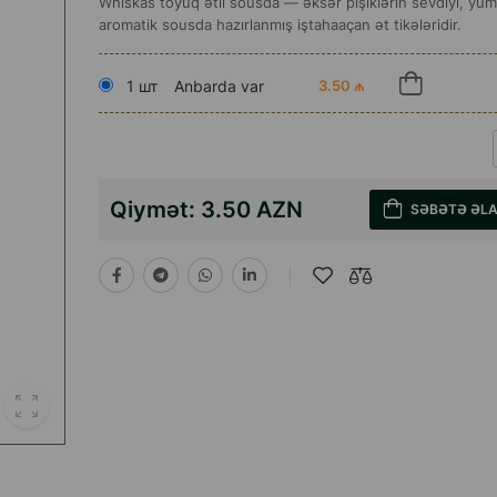
Whiskas toyuq ətli sousda — əksər pişiklərin sevdiyi, yu
aromatik sousda hazırlanmış iştahaaçan ət tikələridir.
1 шт
Anbarda var
3.50 ₼
Qiymət:
3.50 AZN
SƏBƏTƏ ƏL