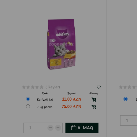
( Rəylər)
Çəki
Qiymət
Almaq
11.00
Кq (çəki ilə)
75.00
7 kg packa
ALMAQ