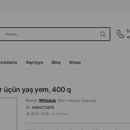
B
+
və ödəniş
Xeyriyyə
Bloq
Əlaqə
ər üçün yaş yem, 400 q
Whiskas
Brend:
(Все товары бренда)
ID:
4464273874
(0 Rəylər)