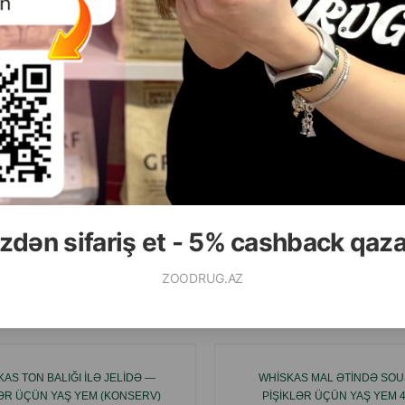
( Rəylər)
( Rəylər)
Çəki
Qiymət
Almaq
Çəki
Qiymət
0.90
2.30
1 ədəd
85 gr (konserva)
ALMAQ
zdən sifariş et - 5% cashback qaz
ZOODRUG.AZ
Ham
AS TON BALIĞI ILƏ JELIDƏ —
WHISKAS MAL ƏTINDƏ SO
LƏR ÜÇÜN YAŞ YEM (KONSERV)
PIŞIKLƏR ÜÇÜN YAŞ YEM 