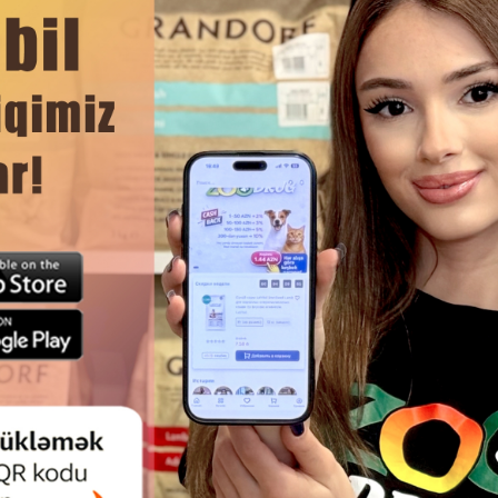
in təbii müdafiə sistemini dəstəkləyir.
n sahibləri üçün ekoloji seçim.
DAHA ÇOX OXU
Ham
 4 PAWS PREMIUM — BÖYÜK
KONSERV PURINA GOURMET GO
R ÜÇÜN TOYUQ ƏTI ILƏ SOUSDA
TOYUQ DADLI YETKIN PIŞIK
YAŞ YEM, 85 Q
ZƏRIF PAŞTET ŞƏKLINDƏ YAŞ Y