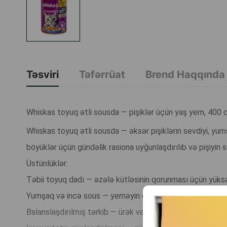
Təsviri
Təfərrüat
Brend Haqqında
Whiskas toyuq ətli sousda — pişiklər üçün yaş yem, 400 
Whiskas toyuq ətli sousda — əksər pişiklərin sevdiyi, yum
böyüklər üçün gündəlik rasiona uyğunlaşdırılıb və pişiyin 
Üstünlüklər:
Təbii toyuq dadı — əzələ kütləsinin qorunması üçün yüksə
Yumşaq və incə sous — yeməyin dadını artırır və rahat h
Balanslaşdırılmış tərkib — ürək və görmə sağlamlığını dəst