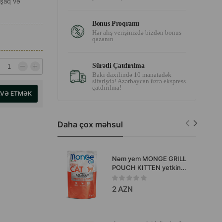
mşaq və
Bonus Proqramı
Hər alış verişinizdə bizdən bonus
qazanın
Sürətli Çatdırılma
Baki daxilində 10 manatadək
sifarişdə! Azərbaycan üzrə ekspress
çatdırılma!
AVƏ ETMƏK
Daha çox məhsul
Nəm yem MONGE GRILL
POUCH KITTEN yetkin
pişiklər üçün qızılbalıq
dadi ilə 85 qr.
2 AZN