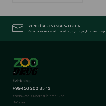
YENILIKLƏRƏ ABUNƏ OLUN
Xəbərlər və xüsusi təkliflər almaq üçün e-poçt ünvanınızı qe
Bizimlə əlaqə
+99450 200 35 13
Azərbaycanın Mərkəzi İnternet Zoo
Mağazası