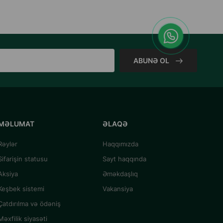
ABUNƏ OL
MƏLUMAT
ƏLAQƏ
Rəylər
Haqqımızda
Sifarişin statusu
Sayt haqqında
Aksiya
Əməkdaşlıq
Keşbek sistemi
Vakansiya
Çatdırılma və ödəniş
Məxfilik siyasəti