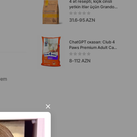
4 ət resepti, kiçik cinsli
yetkin itlər üçün Grandorf
Holistiс Hypoallergenic
quru qida (65% ət), aşağı
31.6-95 AZN
taxıllı, duck, hinduşka,
kaban və qara düyü dadlı.
ChatGPT сказал: Club 4
Paws Premium Adult Cats
Urinary Health – yetkin
pişiklər üçün ət tərkibli
8-112 AZN
quru yem, sidik ifrazat
sisteminin sağlamlığını
dəstəkləmək üçün, 14
 yem
kq.#9375
×