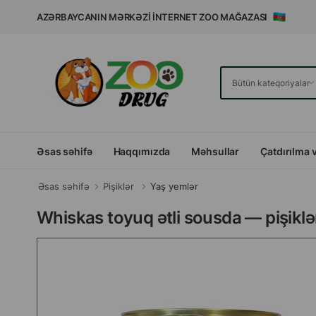
AZƏRBAYCANIN MƏRKƏZI İNTERNET ZOO MAĞAZASI
Əsas səhifə
Haqqımızda
Məhsullar
Çatdırılma 
Əsas səhifə
Pişiklər
Yaş yemlər
Whiskas toyuq ətli sousda — pişikl