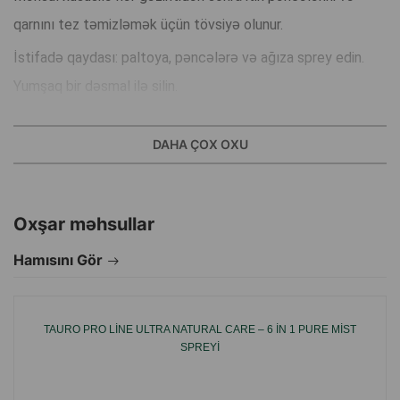
qarnını tez təmizləmək üçün tövsiyə olunur.
İstifadə qaydası: paltoya, pəncələrə və ağıza sprey edin.
Yumşaq bir dəsmal ilə silin.
Lazım olduqda məhsul gündə bir neçə dəfə istifadə edilə
DAHA ÇOX OXU
bilər.
İstifadə etməzdən əvvəl yaxşıca çalxalayın.
Oxşar məhsullar
İstehsalçı ölkə: Hollandiya.
Hamısını Gör
TAURO PRO LINE ULTRA NATURAL CARE – 6 IN 1 PURE MIST
SPREYI