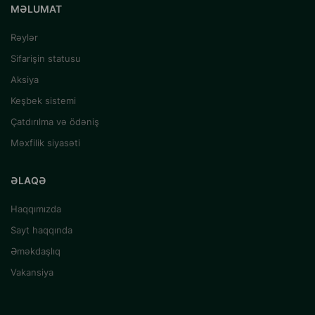
MƏLUMAT
Rəylər
Sifarişin statusu
Aksiya
Keşbek sistemi
Çatdırılma və ödəniş
Məxfilik siyasəti
ƏLAQƏ
Haqqımızda
Sayt haqqında
Əməkdaşlıq
Vakansiya