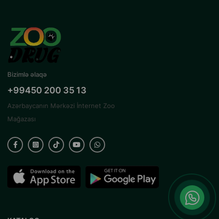
Bizimlə əlaqə
+99450 200 35 13
Azərbaycanın Mərkəzi İnternet Zoo
Mağazası