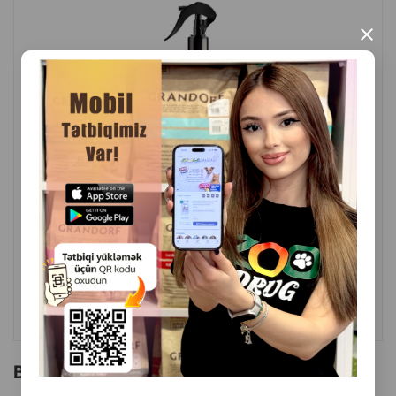
×
( Rəylər)
Çəki
Qiymət
Almaq
25.00
1 ədəd
ALMAQ
Bu brendin başqa məhsulları