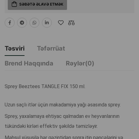
SƏBƏTƏ ƏLAVƏ ETMƏK
Təsviri
Təfərrüat
Brend Haqqında
Rəylər(0)
Sprey Beeztees TANGLE FIX 150 ml.
Uzun saçlı itlər üçün makadamiya yağı əsasında sprey.
Sprey, yaxalamaya ehtiyac qalmadan ev heyvanlarının
tükündəki kirləri effektiv şəkildə təmizləyir.
Məhsul xüsusilə hər gəzintidən sonra itin pəncələrini və