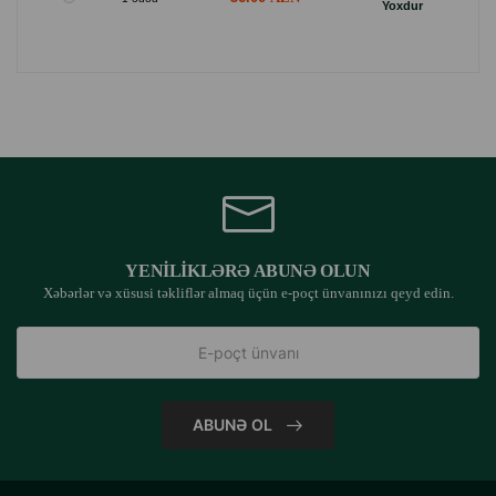
Yoxdur
YENILIKLƏRƏ ABUNƏ OLUN
Xəbərlər və xüsusi təkliflər almaq üçün e-poçt ünvanınızı qeyd edin.
ABUNƏ OL