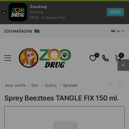
Zoodrug
VIEW
Zoodrug
FREE - In Google Play
O MAĞAZASI
Az
0
0
Əsas səhifə
İtlər
Qulluq
Spreylər
Sprey Beeztees TANGLE FIX 150 ml.