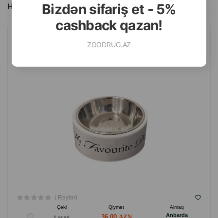
Bizdən sifariş et - 5%
Hamısını Gör
cashback qazan!
ZOODRUG.AZ
KASA BEEZTEES MY FAVORITE DOG KIÇIK VƏ ORTA CINS ITLƏR
ÜÇÜN. RƏNG: AĞ. HƏCMI: 350 ML.
( Rəylər)
Çəki
Qiymət
Almaq
Anbarda
36.00
1 ədəd