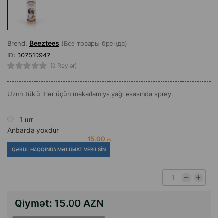
Beeztees
Brend:
(Все товары бренда)
ID:
307510947
(0 Rəylər)
Uzun tüklü itlər üçün makadamiya yağı əsasında sprey.
1 шт
Anbarda yoxdur
15.00 ₼
QƏBUL HAQQINDA MƏLUMAT VERILSIN
Qiymət:
15.00 AZN