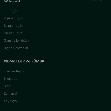
KATALOQ
İtlər üçün
Pişiklər üçün
Balıqlar üçün
Quşlar üçün
Gəmiricilər üçün
Digər Heyvanlar
XIDMƏTLƏR VƏ KÖMƏK
Elan yerləşdir
Şikayətlər
Blog
Zəmanət
Xeyriyyə