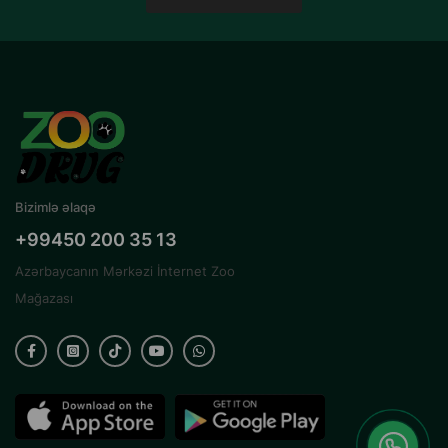
Bizimlə əlaqə
+99450 200 35 13
Azərbaycanın Mərkəzi İnternet Zoo
Mağazası