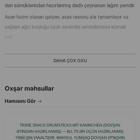
dəri sümüklərindən hazırlanmış dadlı çeynənən lağım yemdir.
Asan həzm olunan qəlyan, əsas rasionu əla tamamlayır və
sağlam ağız boşluğu üçün sevimlini sevindirməyə kömək
edir.
Zip-lock kilidi olan əlverişli qablaşdırma, açıldıqdan sonra
DAHA ÇOX OXU
lağım yeminin təzəliyini qoruyur və nəmə qarşı qoruyur.
Şəkər, süni aromatizatorlar və boyayıcılar yoxdur. Təbii
Oxşar məhsullar
qoruyucu kimi az miqdarda duz əlavə edilmişdir.
Hamısını Gör
İstehsalçı ölkə: Çin.
TRIXIE SNACK DRUMSTICKS MIT KANINCHEN (DOVŞAN
ƏTINDƏN HAZIRLANMIŞ) — BU, ITLƏR ÜÇÜN HAZIRLANMIŞ
TƏBII QƏLYANALTIDIR. MƏHSUL YUMŞAQ DOVŞAN ƏTINDƏN