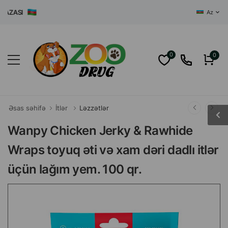
ASI
Az
0
0
Əsas səhifə
İtlər
Ləzzətlər
Wanpy Chicken Jerky & Rawhide
Wraps toyuq əti və xam dəri dadlı itlər
üçün lağım yem. 100 qr.