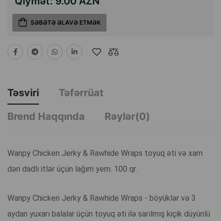
Qiymət:
9.00 AZN
SƏBƏTƏ ƏLAVƏ ETMƏK
Təsviri
Təfərrüat
Brend Haqqında
Rəylər(0)
Wanpy Chicken Jerky & Rawhide Wraps toyuq əti və xam
dəri dadlı itlər üçün lağım yem. 100 qr.
Wanpy Chicken Jerky & Rawhide Wraps - böyüklər və 3
aydan yuxarı balalar üçün toyuq əti ilə sarılmış kiçik düyünlü