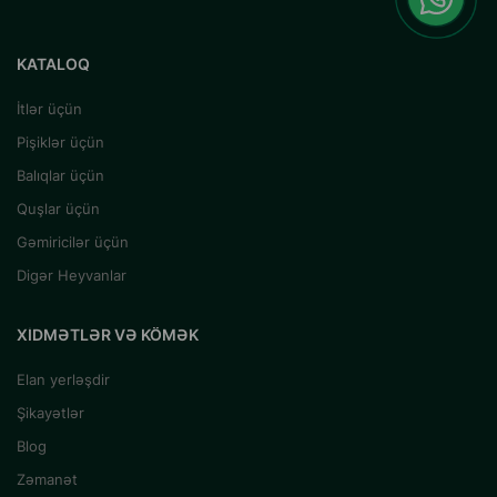
KATALOQ
İtlər üçün
Pişiklər üçün
Balıqlar üçün
Quşlar üçün
Gəmiricilər üçün
Digər Heyvanlar
XIDMƏTLƏR VƏ KÖMƏK
Elan yerləşdir
Şikayətlər
Blog
Zəmanət