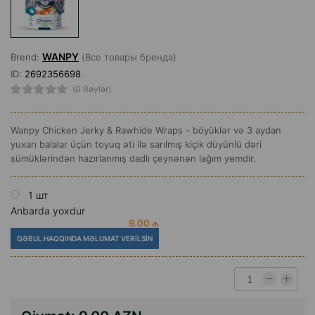
WANPY
Brend:
(Все товары бренда)
ID:
2692356698
(0 Rəylər)
Wanpy Chicken Jerky & Rawhide Wraps - böyüklər və 3 aydan
yuxarı balalar üçün toyuq əti ilə sarılmış kiçik düyünlü dəri
sümüklərindən hazırlanmış dadlı çeynənən lağım yemdir.
1 шт
Anbarda yoxdur
9.00 ₼
QƏBUL HAQQINDA MƏLUMAT VERILSIN