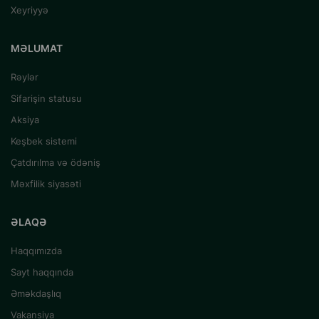
Xeyriyyə
MƏLUMAT
Rəylər
Sifarişin statusu
Aksiya
Keşbek sistemi
Çatdırılma və ödəniş
Məxfilik siyasəti
ƏLAQƏ
Haqqımızda
Sayt haqqında
Əməkdaşlıq
Vakansiya