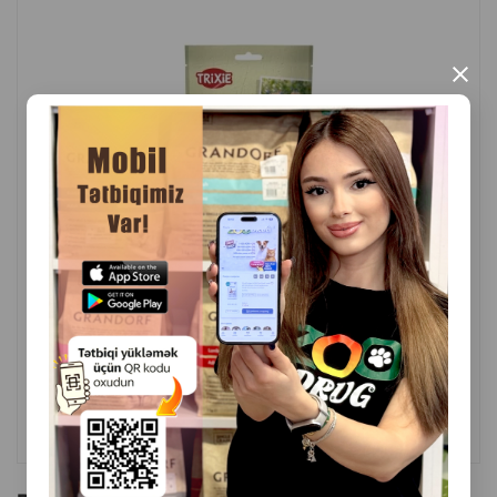
HAZIRLANMIŞ KIÇIK “BUD” FORMALI (DRUMSTICK)
×
( Rəylər)
Çəki
Qiymət
Almaq
6.80
100 gr (1 paket)
ALMAQ