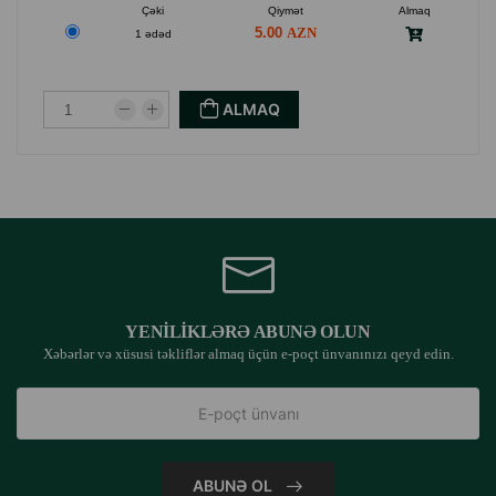
Çəki
Qiymət
Almaq
5.00
1 ədəd
ALMAQ
YENILIKLƏRƏ ABUNƏ OLUN
Xəbərlər və xüsusi təkliflər almaq üçün e-poçt ünvanınızı qeyd edin.
ABUNƏ OL