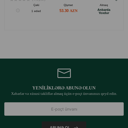
Çəki
Qiymət
Almaq
Anbarda
53.30
1 ədəd
Yoxdur
YENILIKLƏRƏ ABUNƏ OLUN
Xəbərlər və xüsusi təkliflər almaq üçün e-poçt ünvanınızı qeyd edin.
ABUNƏ OL