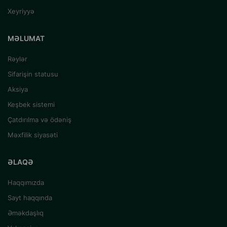
Xeyriyyə
MƏLUMAT
Rəylər
Sifarişin statusu
Aksiya
Keşbek sistemi
Çatdırılma və ödəniş
Məxfilik siyasəti
ƏLAQƏ
Haqqımızda
Sayt haqqında
Əməkdaşlıq