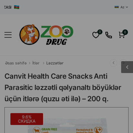
ASI
Az
0
0
Əsas səhifə
İtlər
Ləzzətlər
Canvit Health Care Snacks Anti
Parasitic ləzzətli qəlyanaltı böyüklər
üçün itlərə (quzu əti ilə) – 200 q.
9.6%
СКИДКА