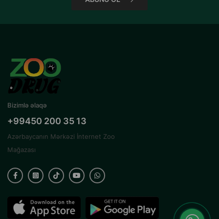
Bizimlə əlaqə
+99450 200 35 13
Azərbaycanın Mərkəzi İnternet Zoo
Mağazası