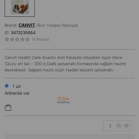
CANVIT
Brend:
(Все товары бренда)
ID:
3473235954
(0 Rəylər)
Canvit Health Care Snacks Anti Parasitic böyüklər üçün itlərə
(Quzu əti ilə) – 200 q Dadlı qəlyanaltı formasında sağlam həzmi
dəstəkləyir. Sağlam həzm üçün faydalı ləzzətli qəlyanaltı.
1 шт
Anbarda var
11.3 ₼
12.50 ₼