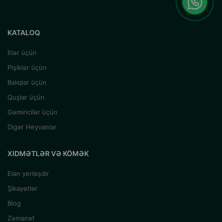
KATALOQ
İtlər üçün
Pişiklər üçün
Balıqlar üçün
Quşlar üçün
Gəmiricilər üçün
Digər Heyvanlar
XIDMƏTLƏR VƏ KÖMƏK
Elan yerləşdir
Şikayətlər
Blog
Zəmanət