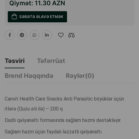
Qiymət:
11.30 AZN
SƏBƏTƏ ƏLAVƏ ETMƏK
Təsviri
Təfərrüat
Brend Haqqında
Rəylər(0)
Canvit Health Care Snacks Anti Parasitic böyüklər üçün
itlərə (Quzu əti ilə) – 200 q
Dadlı qəlyanaltı formasında sağlam həzmi dəstəkləyir.
Sağlam həzm üçün faydalı ləzzətli qəlyanaltı.