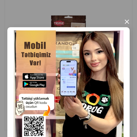
×
( Rəylər)
Çəki
Qiymət
Almaq
7.00
1 ədəd
ALMAQ