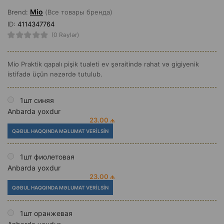
Mio
Brend:
(Все товары бренда)
ID:
4114347764
(0 Rəylər)
Mio Praktik qapalı pişik tualeti ev şəraitində rahat və gigiyenik
istifadə üçün nəzərdə tutulub.
1шт синяя
Anbarda yoxdur
23.00 ₼
QƏBUL HAQQINDA MƏLUMAT VERILSIN
1шт фиолетовая
Anbarda yoxdur
23.00 ₼
QƏBUL HAQQINDA MƏLUMAT VERILSIN
1шт оранжевая