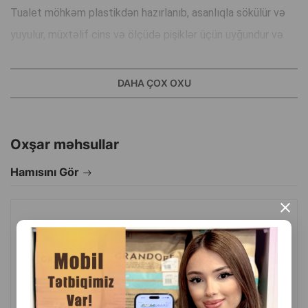
Tualet möhkəm plastikdən hazırlanıb, asanlıqla sökülür və
yuyulur, müxtəlif cins və ölçüdə pişiklər üçün uyğundur və
istifadə zamanı ev heyvanına məxfilik təmin edir.
İstehsal ölkəsi: Türkiyə.
DAHA ÇOX OXU
Oxşar məhsullar
Hamısını Gör
×
STEFANPLAST SUPER QUEEN BIOTUUALET, QAPALI PIŞIK
BIOTUUALETI, BOZ - 71X55X46,5 SM