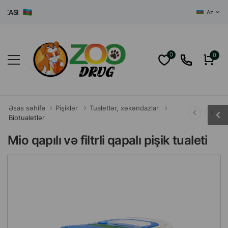
SI
Az
0
0
Əsas səhifə
Pişiklər
Tualetlər, xəkəndazlar
Biotualetlər
Mio qapılı və filtrli qapalı pişik tualeti