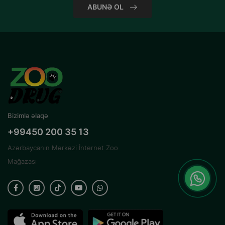
ABUNƏ OL
Bizimlə əlaqə
+99450 200 35 13
Azərbaycanın Mərkəzi İnternet Zoo
Mağazası