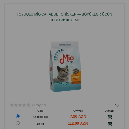
TOYUQLU MIO CAT ADULT CHICKEN — BÖYÜKLƏR ÜÇÜN
QURU PIŞIK YEMI.
( Rəylər)
Çəki
Qiymət
Almaq
7.90
Кq (çəki ilə)
112.00
15 kg