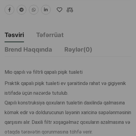
Təsviri
Təfərrüat
Brend Haqqında
Rəylər(0)
Mio qapılı və filtrli qapalı pişik tualeti
Praktik qapalı pişik tualeti ev şəraitində rahat və gigiyenik
istifadə üçün nəzərdə tutulub.
Qapılı konstruksiya qoxuların tualetin daxilində qalmasına
kömək edir və doldurucunun ləyənin xaricinə səpələnməsinin
qarşısını alır. Daxili filtr xoşagəlməz qoxuların azalmasına və
otaqda təravətin qorunmasına töhfə verir.