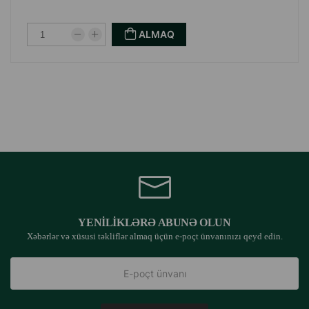
ALMAQ
YENILIKLƏRƏ ABUNƏ OLUN
Xəbərlər və xüsusi təkliflər almaq üçün e-poçt ünvanınızı qeyd edin.