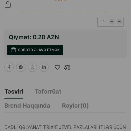
Qiymət:
0.20 AZN
SƏBƏTƏ ƏLAVƏ ETMƏK
Təsviri
Təfərrüat
Brend Haqqında
Rəylər(0)
DADLI QƏLYANAT TRIXIE JEVEL PAZLALARI İTLƏR ÜÇÜN