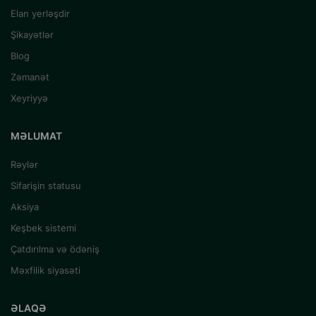
Elan yerləşdir
Şikayətlər
Blog
Zəmanət
Xeyriyyə
MƏLUMAT
Rəylər
Sifarişin statusu
Aksiya
Keşbek sistemi
Çatdırılma və ödəniş
Məxfilik siyasəti
ƏLAQƏ