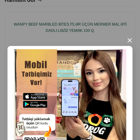
Hamısını Gör
Tərkibi: Dəri 92 %, nişasta 7,8 %.
WANPY BEEF MARBLED BITES ITLƏR ÜÇÜN MERMER MAL ƏTI
DADLI LƏZIZ YEMƏK 100 Q.
İstehsalçı ölkə: Çin.
×
( Rəylər)
Çəki
Qiymət
Almaq
9.00
1 ədəd