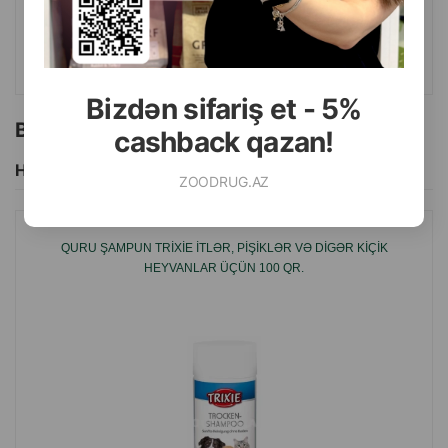
ALMAQ
Bizdən sifariş et - 5%
Bu brendin başqa məhsulları
cashback qazan!
Hamısını Gör
ZOODRUG.AZ
QURU ŞAMPUN TRIXIE ITLƏR, PIŞIKLƏR VƏ DIGƏR KIÇIK
HEYVANLAR ÜÇÜN 100 QR.