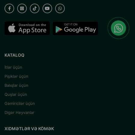
KATALOQ
İtlər üçün
Pişiklər üçün
Balıqlar üçün
Quşlar üçün
Gəmiricilər üçün
Digər Heyvanlar
XIDMƏTLƏR VƏ KÖMƏK