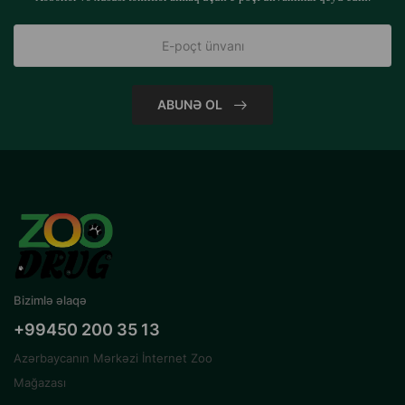
ABUNƏ OL
Bizimlə əlaqə
+99450 200 35 13
Azərbaycanın Mərkəzi İnternet Zoo
Mağazası