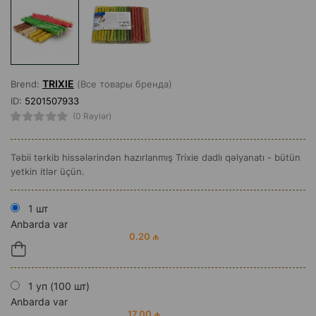
TRIXIE
Brend:
(Все товары бренда)
ID:
5201507933
(0 Rəylər)
Təbii tərkib hissələrindən hazırlanmış Trixie dadlı qəlyanatı - bütün
yetkin itlər üçün.
1 шт
Anbarda var
0.20 ₼
1 уп (100 шт)
Anbarda var
17.00 ₼