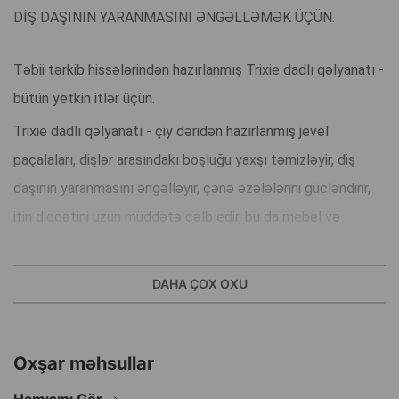
DİŞ DAŞININ YARANMASINI ƏNGƏLLƏMƏK ÜÇÜN.
Təbii tərkib hissələrindən hazırlanmış Trixie dadlı qəlyanatı -
bütün yetkin itlər üçün.
Trixie dadlı qəlyanatı - çiy dəridən hazırlanmış jevel
paçalaları, dişlər arasındakı boşluğu yaxşı təmizləyir, diş
daşının yaranmasını əngəlləyir, çənə əzələlərini gücləndirir,
itin diqqətini uzun müddətə cəlb edir, bu da mebel və
sahibinin şəxsi əşyalarına zərər vermə riskini əhəmiyyətli
dərəcədə azaldır.
DAHA ÇOX OXU
Az yağlı, şəkərsiz;
Gündəlik yeməklər arasında qəlyanat kimi və ya təlim
Oxşar məhsullar
zamanı mükafat olaraq verin.