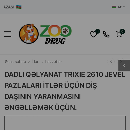
ZASI
Az
0
0
Əsas səhifə
İtlər
Ləzzətlər
DADLI QƏLYANAT TRIXIE 2610 JEVEL
PAZLALARI İTLƏR ÜÇÜN DİŞ
DAŞININ YARANMASINI
ƏNGƏLLƏMƏK ÜÇÜN.