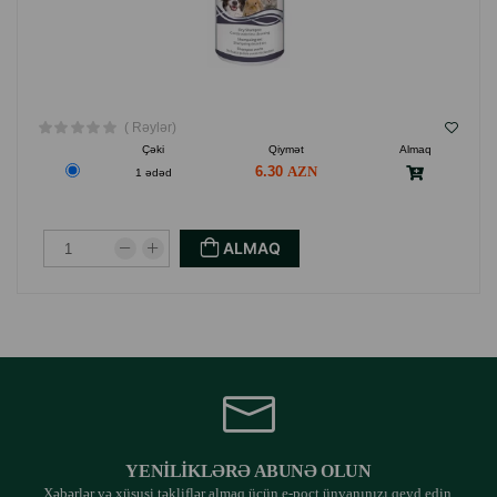
( Rəylər)
Çəki
Qiymət
Almaq
6.30
1 ədəd
ALMAQ
YENILIKLƏRƏ ABUNƏ OLUN
Xəbərlər və xüsusi təkliflər almaq üçün e-poçt ünvanınızı qeyd edin.