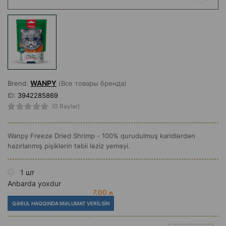
WANPY
Brend:
(Все товары бренда)
ID:
3942285869
(0 Rəylər)
Wanpy Freeze Dried Shrimp - 100% qurudulmuş karidlərdən
hazırlanmış pişiklərin təbii ləziz yeməyi.
1 шт
Anbarda yoxdur
7.00 ₼
QƏBUL HAQQINDA MƏLUMAT VERILSIN