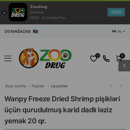
Zoodrug
VIEW
Zoodrug
FREE - In Google Play
ET ZOO MAĞAZASI
Az
0
0
Əsas səhifə
Pişiklər
Ləzzətlər
Wanpy Freeze Dried Shrimp pişikləri
üçün qurudulmuş karid dadlı ləziz
yemək 20 qr.