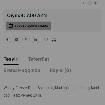
Qiymət:
7.00 AZN
SƏBƏTƏ ƏLAVƏ ETMƏK
Təsviri
Təfərrüat
Brend Haqqında
Rəylər(0)
Wanpy Freeze Dried Shrimp pişikləri üçün qurudulmuş karid
dadlı ləziz yemək 20 qr.