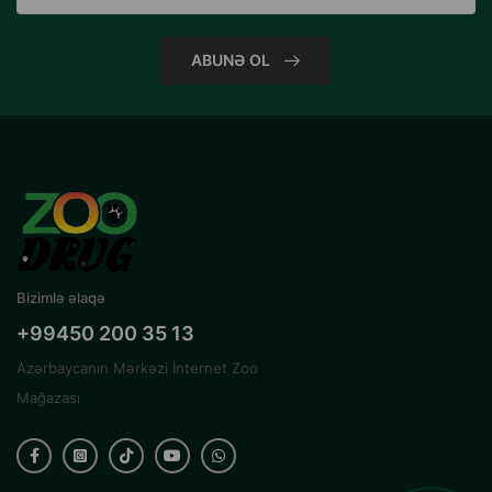
ABUNƏ OL
Bizimlə əlaqə
+99450 200 35 13
Azərbaycanın Mərkəzi İnternet Zoo
Mağazası