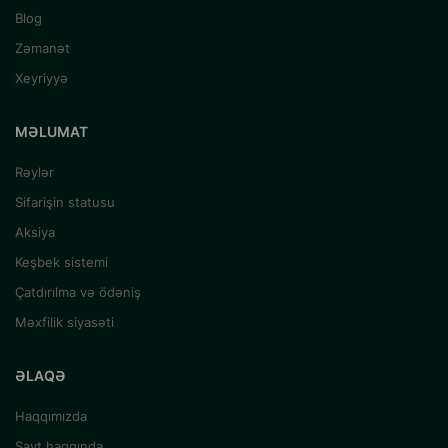
Blog
Zəmanət
Xeyriyyə
MƏLUMAT
Rəylər
Sifarişin statusu
Aksiya
Keşbek sistemi
Çatdırılma və ödəniş
Məxfilik siyasəti
ƏLAQƏ
Haqqımızda
Sayt haqqında