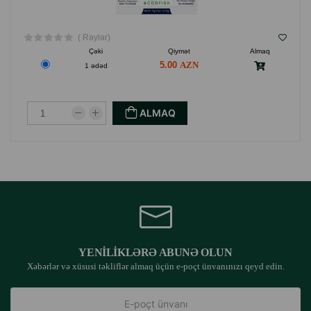
( Rəylər)
Çəki
Qiymət
Almaq
5.00
1 ədəd
ALMAQ
YENILIKLƏRƏ ABUNƏ OLUN
Xəbərlər və xüsusi təkliflər almaq üçün e-poçt ünvanınızı qeyd edin.