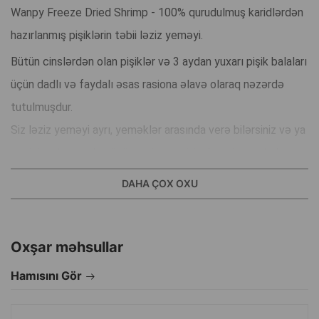
Wanpy Freeze Dried Shrimp - 100% qurudulmuş karidlərdən
hazırlanmış pişiklərin təbii ləziz yeməyi.
Bütün cinslərdən olan pişiklər və 3 aydan yuxarı pişik balaları
üçün dadlı və faydalı əsas rasiona əlavə olaraq nəzərdə
tutulmuşdur.
Siz ləziz yeməyi ayrı, yeməklər arasında verə bilərsiniz və ya
seçici ev heyvanları üçün rasionun qida dəyərini və dadını
yaxşılaşdırmaq üçün əsas yeməyə əlavə edə bilərsiniz.
DAHA ÇOX OXU
Wanpy Freeze Dried Shrimp qurudulmuş karidləri ilə siz ev
heyvanınıza az duzlu və təbii konservant kimi az duz tərkibli
Oxşar məhsullar
yüksək keyfiyyətli ət delikatesi təqdim edirsiniz, süni ətirlər
və boyayıcılar olmadan.
Hamısını Gör