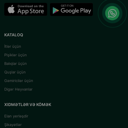
KATALOQ
İtlər üçün
Pişiklər üçün
Balıqlar üçün
Quşlar üçün
Gəmiricilər üçün
Digər Heyvanlar
XIDMƏTLƏR VƏ KÖMƏK
Elan yerləşdir
Şikayətlər