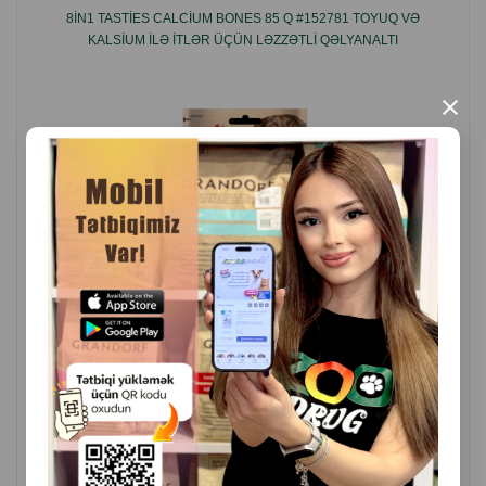
İstehsalçı ölkə: Çin.
8IN1 TASTIES CALCIUM BONES 85 Q #152781 TOYUQ VƏ
KALSIUM ILƏ ITLƏR ÜÇÜN LƏZZƏTLI QƏLYANALTI
×
( Rəylər)
Çəki
Qiymət
Almaq
6.70
1 ədəd
ALMAQ