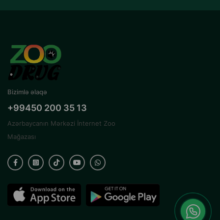
Bizimlə əlaqə
+99450 200 35 13
Azərbaycanın Mərkəzi İnternet Zoo
Mağazası