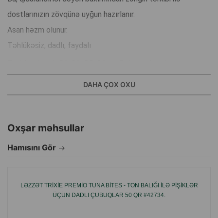
dostlarınızın zövqünə uyğun hazırlanır.
Asan həzm olunur.
Təhlükəsiz, dadlı, faydalı
Tərkibindəki A, B2, B3, B5, D3 və E vitaminləri dostunuzun
sağlamlığını dəstəkləyir.
DAHA ÇOX OXU
İstehsalçı ölkə: Çin.
Oxşar məhsullar
Hamısını Gör
LƏZZƏT TRIXIE PREMIO TUNA BITES - TON BALIĞI ILƏ PIŞIKLƏR
ÜÇÜN DADLI ÇUBUQLAR 50 QR #42734.