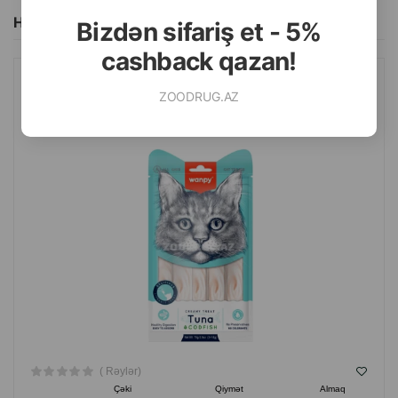
Hamısını Gör
Bizdən sifariş et - 5%
cashback qazan!
WANPY CREAMY TUNA&CODFISH PIŞIKLƏRI ÜÇÜN TUNA VƏ
ZOODRUG.AZ
MORINA BALIĞI DADLI TƏAMI 70 QR.
( Rəylər)
Çəki
Qiymət
Almaq