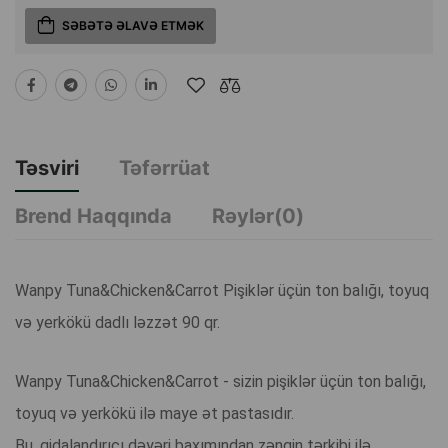
SƏBƏTƏ ƏLAVƏ ETMƏK
Təsviri
Təfərrüat
Brend Haqqında
Rəylər(0)
Wanpy Tuna&Chicken&Carrot Pişiklər üçün ton balığı, toyuq
və yerkökü dadlı ləzzət 90 qr.
Wanpy Tuna&Chicken&Carrot - sizin pişiklər üçün ton balığı,
toyuq və yerkökü ilə maye ət pastasıdır.
Bu, qidalandırıcı dəyəri baxımından zəngin tərkibi ilə