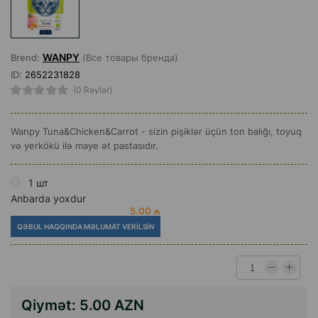
WANPY
Brend:
(Все товары бренда)
ID:
2652231828
(0 Rəylər)
Wanpy Tuna&Chicken&Carrot - sizin pişiklər üçün ton balığı, toyuq
və yerkökü ilə maye ət pastasıdır.
1 шт
Anbarda yoxdur
5.00 ₼
QƏBUL HAQQINDA MƏLUMAT VERILSIN
Qiymət:
5.00 AZN