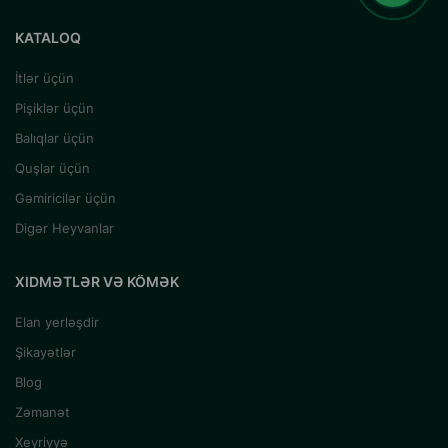
KATALOQ
İtlər üçün
Pişiklər üçün
Balıqlar üçün
Quşlar üçün
Gəmiricilər üçün
Digər Heyvanlar
XIDMƏTLƏR VƏ KÖMƏK
Elan yerləşdir
Şikayətlər
Blog
Zəmanət
Xeyriyyə