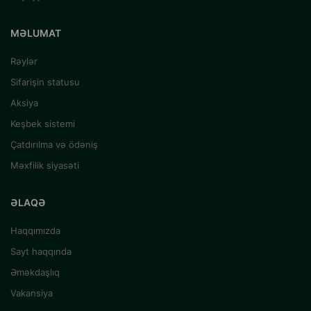
MƏLUMAT
Rəylər
Sifarişin statusu
Aksiya
Keşbek sistemi
Çatdırılma və ödəniş
Məxfilik siyasəti
ƏLAQƏ
Haqqımızda
Sayt haqqında
Əməkdaşlıq
Vakansiya