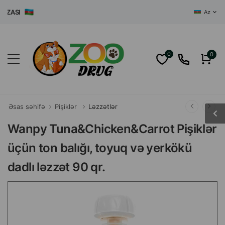
AZASI
Az
0
0
Əsas səhifə
Pişiklər
Ləzzətlər
Wanpy Tuna&Chicken&Carrot Pişiklər
üçün ton balığı, toyuq və yerkökü
dadlı ləzzət 90 qr.