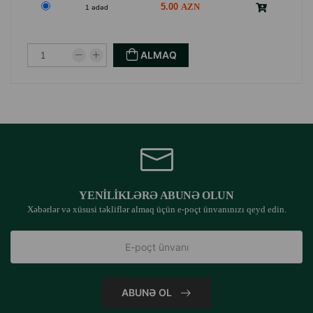
5.00
1 ədəd
ALMAQ
YENILIKLƏRƏ ABUNƏ OLUN
Xəbərlər və xüsusi təkliflər almaq üçün e-poçt ünvanınızı qeyd edin.
ABUNƏ OL