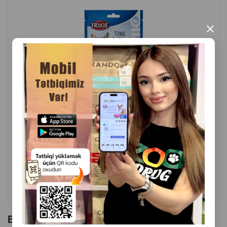
×
( Rəylər)
Çəki
Qiymət
Almaq
5.60
1 ədəd
ALMAQ
Bu brendin başqa məhsulları