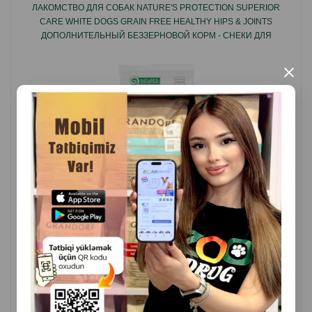
ЛАКОМСТВО ДЛЯ СОБАК NATURE'S PROTECTION SUPERIOR
Не содержит сахара, искусственных ароматизаторов
CARE WHITE DOGS GRAIN FREE HEALTHY HIPS & JOINTS
и красителей.
ДОПОЛНИТЕЛЬНЫЙ БЕЗЗЕРНОВОЙ КОРМ - СНЕКИ ДЛЯ
ВЗРОСЛЫХ СОБАК С БЕЛОЙ РЫБОЙ 110 ГР.
В качестве натурального консерванта добавлено
×
небольшое количество соли.
Страна производитель: Китай.
( Отзывы)
Масса
Цена
Купить
10
12.50
1 пачка (8 штук)
КУПИТЬ