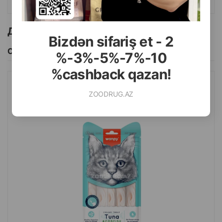
Другие товоры бренда
Bizdən sifariş et - 2
Смотреть Все
%-3%-5%-7%-10
%cashback qazan!
ЛАКОМСТВО WANPY CREAMY TUNA&CODFISH ДЛЯ КОШЕК СО
ZOODRUG.AZ
ВКУСОМ ТУНЦА И ТРЕСКИ 70 ГР.