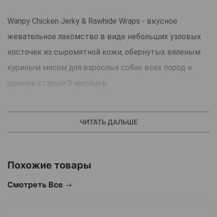
Wanpy Chicken Jerky & Rawhide Wraps - вкусное
жевательное лакомство в виде небольших узловых
косточек из сыромятной кожи, обернутых вяленым
куриным мясом для взрослых собак всех пород и
щенков старше 3 месяцев.
Легкоусвояемое угощение отлично дополнит
основной рацион и поможет побаловать любимца с
ЧИТАТЬ ДАЛЬШЕ
пользой для здоровья ротовой полости.
Удобная упаковка с замком zip-lock позволяет
Похожие товары
сохранить свежесть и защитить лакомство от
Смотреть Все
попадания влаги после открытия пачки.