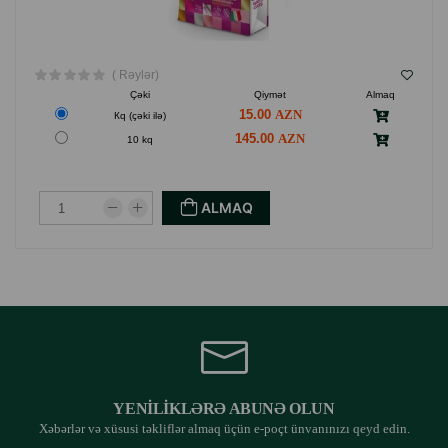
( Rəylər)
Çəki
Qiymət
Almaq
15.00
Кq (çəki ilə)
145.00
10 kq
ALMAQ
YENILIKLƏRƏ ABUNƏ OLUN
Xəbərlər və xüsusi təkliflər almaq üçün e-poçt ünvanınızı qeyd edin.