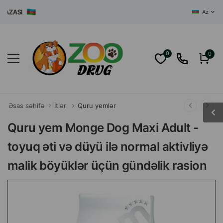
ASI
Az
0
0
Əsas səhifə
İtlər
Quru yemlər
Quru yem Monge Dog Maxi Adult -
toyuq əti və düyü ilə normal aktivliyə
malik böyüklər üçün gündəlik rasion