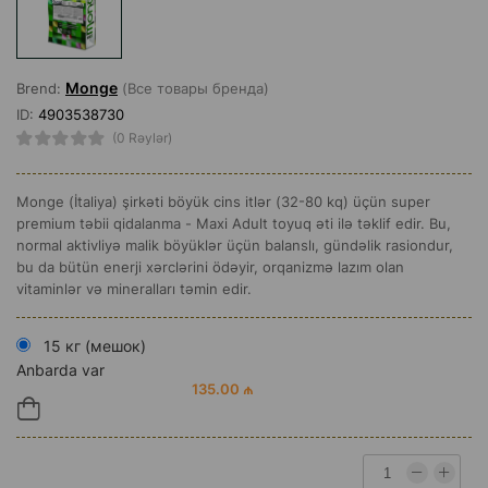
Monge
Brend:
(Все товары бренда)
ID:
4903538730
(0 Rəylər)
Monge (İtaliya) şirkəti böyük cins itlər (32-80 kq) üçün super
premium təbii qidalanma - Maxi Adult toyuq əti ilə təklif edir. Bu,
normal aktivliyə malik böyüklər üçün balanslı, gündəlik rasiondur,
bu da bütün enerji xərclərini ödəyir, orqanizmə lazım olan
vitaminlər və mineralları təmin edir.
15 кг (мешок)
Anbarda var
135.00 ₼