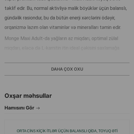
təklif edir. Bu, normal aktivliyə malik böyüklər üçün balanslı,
gündəlik rasiondur, bu da bütün enerji xərclərini ödəyir,
orqanizmə lazım olan vitaminlər və mineralları təmin edir.
Monge Maxi Adult-da yağların az miqdarı, optimal zülal
miqdarı, eləcə də L-karnitin itin ideal çəkisini saxlamağa
imkan verir, oynaqlar üçün həddindən artıq yük olmadan. Və
LİP-in kompleks keyfiyyətli xondroprotektorları (xondroitin
DAHA ÇOX OXU
sulfat və qlükozamin) kömək edəcəkdir.
Monge-də yemlərdə ət həmişə ilk yerdədir, çünki ev heyvanı
Oxşar məhsullar
"yırtıcıları" ilk növbədə heyvan mənşəli zülallar almalıdır.
Monge-dən Maxi Adult yemdəki seçilmiş toyuq filesi
Hamısını Gör
antibiotik və ya hormon ehtiva etmir - istehsalçı özü quşları
bəsləyir, buna görə də keyfiyyəti təmin edir.
ORTA CINS KIÇIK ITLƏR ÜÇÜN BALANSLI QIDA, TOYUQ ƏTI