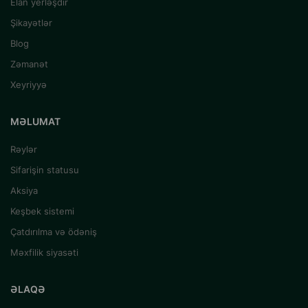
Elan yerləşdir
Şikayətlər
Blog
Zəmanət
Xeyriyyə
MƏLUMAT
Rəylər
Sifarişin statusu
Aksiya
Keşbek sistemi
Çatdırılma və ödəniş
Məxfilik siyasəti
ƏLAQƏ