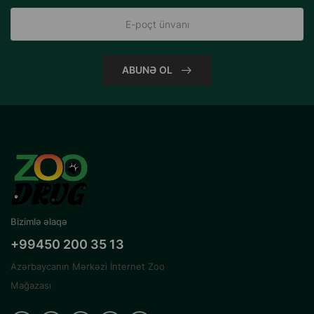
ABUNƏ OL
Bizimlə əlaqə
+99450 200 35 13
Azərbaycanın Mərkəzi İnternet Zoo
Mağazası