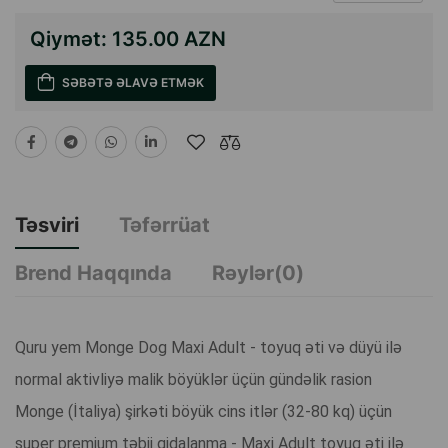
Qiymət:
135.00 AZN
SƏBƏTƏ ƏLAVƏ ETMƏK
Təsviri
Təfərrüat
Brend Haqqında
Rəylər(0)
Quru yem Monge Dog Maxi Adult - toyuq əti və düyü ilə
normal aktivliyə malik böyüklər üçün gündəlik rasion
Monge (İtaliya) şirkəti böyük cins itlər (32-80 kq) üçün
super premium təbii qidalanma - Maxi Adult toyuq əti ilə