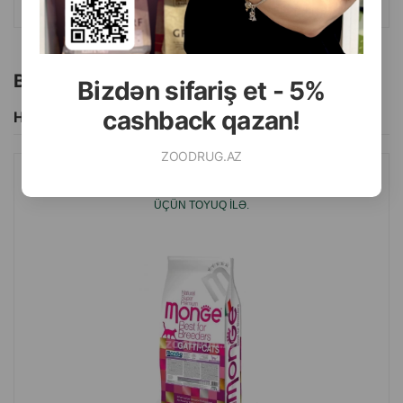
bu da yemə dad verir və konservant xüsusiyyətlərə malikdir.
Bu brendin başqa məhsulları
Bizdən sifariş et - 5%
cashback qazan!
Hamısını Gör
ZOODRUG.AZ
QURU YEM MONGE CAT YETKIN QISIRLAŞDIRILMIŞ PIŞIKLƏR
ÜÇÜN TOYUQ ILƏ.