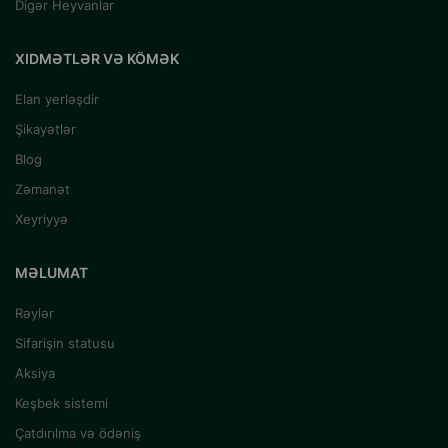
Digər Heyvanlar
XIDMƏTLƏR VƏ KÖMƏK
Elan yerləşdir
Şikayətlər
Blog
Zəmanət
Xeyriyyə
MƏLUMAT
Rəylər
Sifarişin statusu
Aksiya
Keşbek sistemi
Çatdırılma və ödəniş