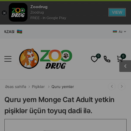
Zoodrug
VIEW
Zoodrug
FREE - In Google Play
MAĞAZASI
Az
0
0
Əsas səhifə
Pişiklər
Quru yemlər
Quru yem Monge Cat Adult yetkin
pişiklər üçün toyuq dadi ilə.