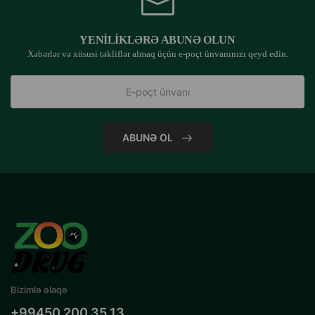
YENILIKLƏRƏ ABUNƏ OLUN
Xəbərlər və xüsusi təkliflər almaq üçün e-poçt ünvanınızı qeyd edin.
ABUNƏ OL
Bizimlə əlaqə
+99450 200 35 13