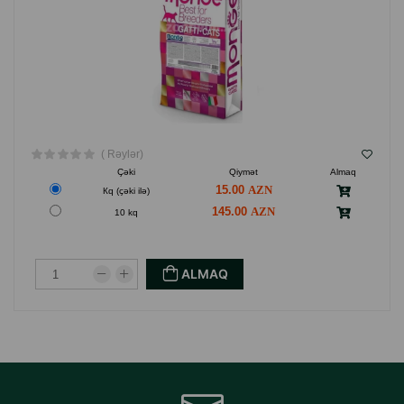
( Rəylər)
Çəki
Qiymət
Almaq
15.00
Кq (çəki ilə)
145.00
10 kq
ALMAQ