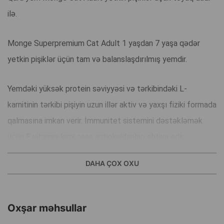
ilə.
Monge Superpremium Cat Adult 1 yaşdan 7 yaşa qədər
yetkin pişiklər üçün tam və balanslaşdırılmış yemdir.
Yemdəki yüksək protein səviyyəsi və tərkibindəki L-
karnitinin tərkibi pişiyin uzun illər aktiv və yaxşı fiziki formada
qalmasına imkan verir. İmmunitet sistemini dəstəkləmək
üçün E vitamini kimi əsas antioksidanları ehtiva edir.
DAHA ÇOX OXU
Üstünlüklər:
X.O.S. məzmunu Bağırsaq mikroflorasının təbii
tarazlığını qorumağa kömək edir, qida maddələrinin
Oxşar məhsullar
optimal mənimsənilməsinə kömək edir və toxunulmazlığı