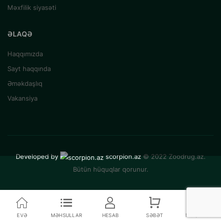
Məxfilik siyasəti
ƏLAQƏ
Haqqımızda
Sayt haqqında
Əməkdaşlıq
Vakansiya
Developed by
scorpion.az
© 2022 Zoodrug.az.
Bütün hüquqlar qorunur.
EVƏ
MƏHSULLAR
HESAB
SƏBƏT
MÜQAYISƏ