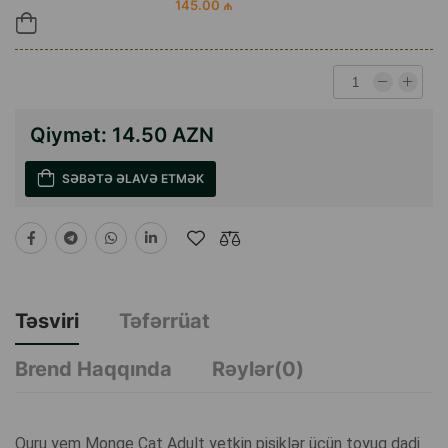
145.00 ₼
Qiymət:
14.50 AZN
SƏBƏTƏ ƏLAVƏ ETMƏK
Təsviri
Təfərrüat
Brend Haqqında
Rəylər(0)
Quru yem Monge Cat Adult yetkin pişiklər üçün toyuq dadi