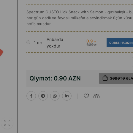
Spectrum GUSTO Lick Snack with Salmon - qızılbalıqlı - bu,
hər gün dadlı və faydalı mükafatla sevindirmək üçün xüsus
nəfis musdur.
Anbarda
0.9 ₼
1 шт
QƏBUL HAQQIN
1.20 ₼
yoxdur
Qiymət:
0.90 AZN
SƏBƏTƏ ƏL