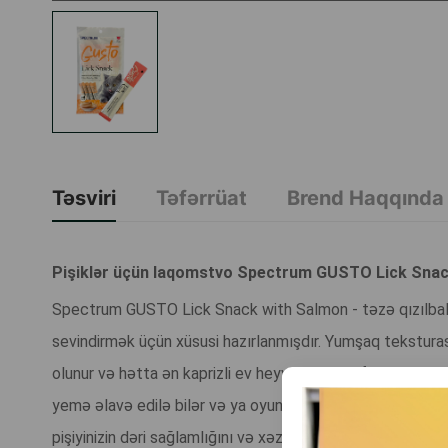
Təsviri
Təfərrüat
Brend Haqqında
Pişiklər üçün laqomstvo Spectrum GUSTO Lick Snack w
Spectrum GUSTO Lick Snack with Salmon - təzə qızılbalığı
sevindirmək üçün xüsusi hazırlanmışdır. Yumşaq teksturası
olunur və hətta ən kaprizli ev heyvanları tərəfindən də se
yemə əlavə edilə bilər və ya oyunlar və məşqlər zamanı təşv
pişiyinizin dəri sağlamlığını və xəzinə parıltısını dəstəkl