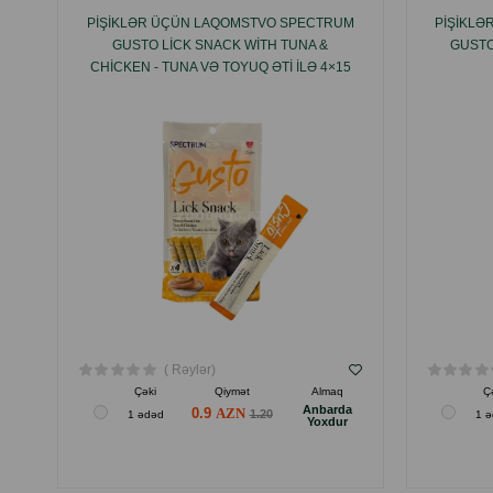
PIŞIKLƏR ÜÇÜN LAQOMSTVO SPECTRUM
PIŞIKL
GUSTO LICK SNACK WITH TUNA &
GUSTO
CHICKEN - TUNA VƏ TOYUQ ƏTI ILƏ 4×15
Q
( Rəylər)
Çəki
Qiymət
Almaq
Ç
Anbarda
0.9
1.20
1 ədəd
1 
Yoxdur