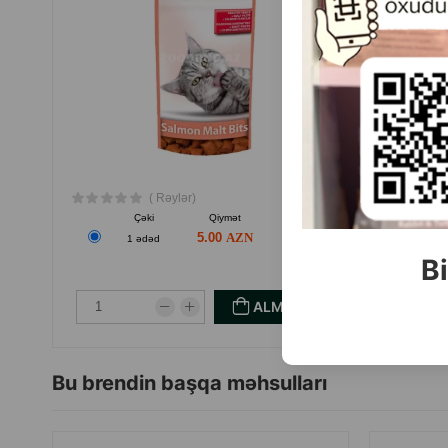
( Rəylər)
Çəki
Qiymət
Almaq
5.00
1 ədəd
Bi
ALMAQ
Bu brendin başqa məhsulları