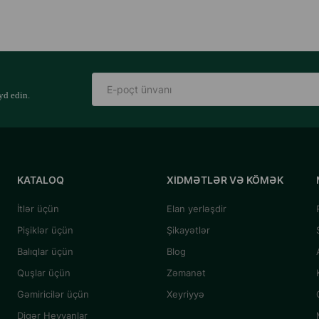
yd edin.
KATALOQ
XIDMƏTLƏR VƏ KÖMƏK
İtlər üçün
Elan yerləşdir
Pişiklər üçün
Şikayətlər
Balıqlar üçün
Blog
Quşlar üçün
Zəmanət
Gəmiricilər üçün
Xeyriyyə
Digər Heyvanlar