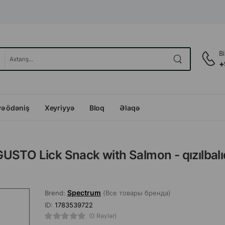
B
+
və ödəniş
Xeyriyyə
Bloq
Əlaqə
USTO Lick Snack with Salmon - qızılbalı
Spectrum
Brend:
(Все товары бренда)
ID:
1783539722
(0 Rəylər)