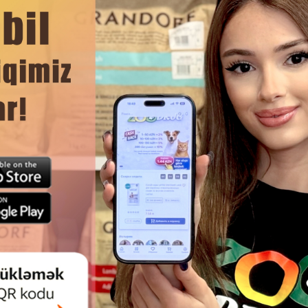
DAHA ÇOX OXU
gindir.
Ham
onunu şaxələndirmək üçün əla bir yoldur, yemləməni həzz ritualına
 SOFT CHEW STICK FOR CATS,
LƏZZƏT CANVIT URINARY PIŞI
TI VƏ QOYUN ƏTI ILƏ PIŞIKLƏRI
SIDIK YOLLARININ SAĞLAM
YUMŞAQ ÇEYNƏNƏN ÇUBUQ 1
INTENSIV DƏSTƏKLƏMƏK ÜÇ
ƏDƏD.
DADI ILƏ 100 QR.