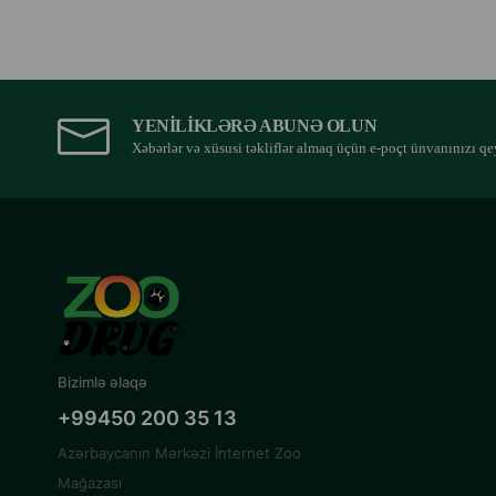
YENILIKLƏRƏ ABUNƏ OLUN
Xəbərlər və xüsusi təkliflər almaq üçün e-poçt ünvanınızı qe
Bizimlə əlaqə
+99450 200 35 13
Azərbaycanın Mərkəzi İnternet Zoo
Mağazası