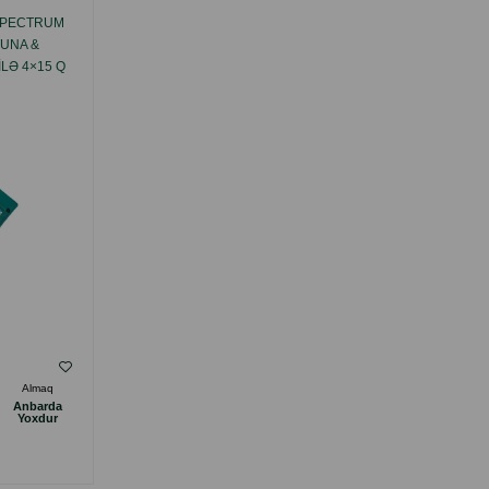
SPECTRUM
PIŞIKLƏR ÜÇÜN LAQOMSTVO SPECTRUM
TUNA &
GUSTO LICK SNACK WITH TUNA - TUNA
ILƏ 4×15 Q
ILƏ, 4×15 Q
( Rəylər)
Almaq
Çəki
Qiymət
Almaq
Anbarda
Anbarda
0.9
1.20
1 ədəd
Yoxdur
Yoxdur