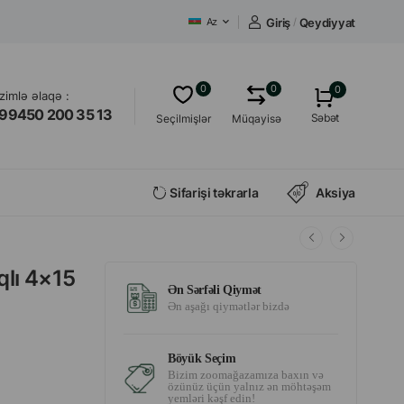
Giriş
/
Qeydiyyat
Az
0
0
0
izimlə əlaqə :
99450 200 35 13
Səbət
Seçilmişlər
Müqayisə
Sifarişi təkrarla
Aksiya
qlı 4×15
Ən Sərfəli Qiymət
Ən aşağı qiymətlər bizdə
Böyük Seçim
Bizim zoomağazamıza baxın və
özünüz üçün yalnız ən möhtəşəm
yemləri kəşf edin!