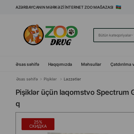
AZƏRBAYCANIN MƏRKƏZI İNTERNET ZOO MAĞAZASI
Əsas səhifə
Haqqımızda
Məhsullar
Çatdırılma 
Əsas səhifə
Pişiklər
Ləzzətlər
Pişiklər üçün laqomstvo Spectrum G
q
25%
СКИДКА