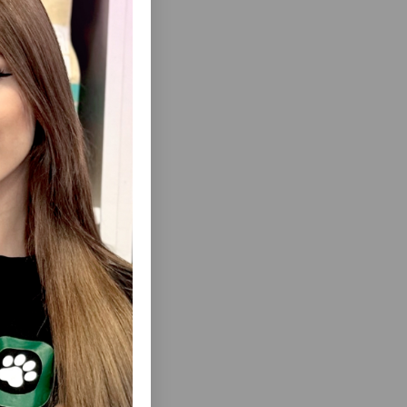
ısını Gör
 çevirir.
KLƏR ÜÇÜN
WANPY CREAMY KREM, PIŞIKLƏRI ÜÇÜN
LIĞINI
1 ƏDƏD 14 QR.
ÜN TOYUQ