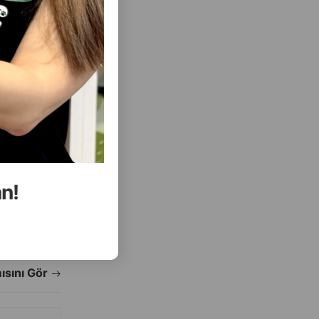
( Rəylər)
Almaq
Çəki
Qiymət
Almaq
1.00
1 ədəd
an!
ALMAQ
ALMAQ
ısını Gör