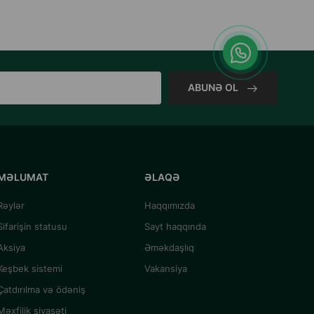
ABUNƏ OL
MƏLUMAT
ƏLAQƏ
Rəylər
Haqqımızda
Sifarişin statusu
Sayt haqqında
Aksiya
Əməkdaşlıq
Keşbek sistemi
Vakansiya
Çatdırılma və ödəniş
Məxfilik siyasəti