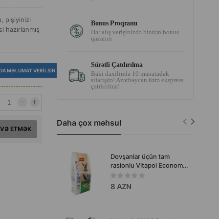
 pişiyinizi
Bonus Proqramı
i hazırlanmış
Hər alış verişinizdə bizdən bonus
qazanın
Sürətli Çatdırılma
DA MƏLUMAT VERILSIN
Baki daxilində 10 manatadək
sifarişdə! Azərbaycan üzrə ekspress
çatdırılma!
Daha çox məhsul
AVƏ ETMƏK
Dovşanlar üçün tam
rasionlu Vitapol Economic
yem, 1,2 kq, #0126
8 AZN