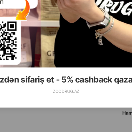
( Rəylər)
( Rəylər)
Çəki
Qiymət
Almaq
Çəki
Qiymət
0.80
10
11.30
1 ədəd
1 ədəd
zdən sifariş et - 5% cashback qaz
ALMAQ
ZOODRUG.AZ
Ham