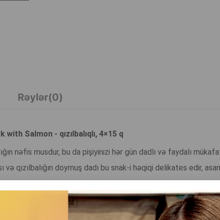
Rəylər(0)
ith Salmon - qızılbalıqlı, 4×15 q
n nəfis musdur, bu da pişiyinizi hər gün dadlı və faydalı mükafa
 və qızılbalığın doymuş dadı bu snak-i həqiqi delikates edir, as
vilir. Lakomstvo birbaşa paketdən verilə bilər, iştahanı artırmaq ü
iq kimi istifadə oluna bilər. O, yalnız dadlı deyil, həm də faydalı
əmək üçün vacib amin turşuları və omeqa-3 yağ turşuları ehtiva edir