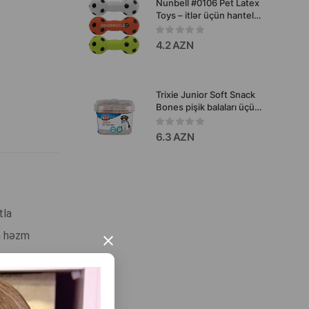
Nunbell #0106 Pet Latex
Toys – itlər üçün hantel
formalı oyuncaq (rənglər:
ağ, narıncı, yaşıl).
4.2 AZN
Trixie Junior Soft Snack
Bones pişik balaları üçün
təamı, vitaminləşdirilmiş
qoyun və toyuq əti dadı
6.3 AZN
ilə 140 qr. #31518
tla
an həzm
×
çün quru
dır, çünki
.