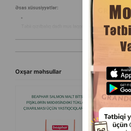
Əsas xüsusiyyətlər:
Təbii qızılbalıq dadlı mus laqomstvo.
Fərdi porsiyalar üçün əlverişli stik forması.
Dəri və xəzinə sağlamlığı üçün zülal və omeqa-3 ilə zən
Oxşar məhsullar
Süni rəngləndiricilər və konservantlar yoxdur.
Spectrum GUSTO Lick Snack with Salmon - pişiyinizin rasi
BEAPHAR SALMON MALT BITS –
GIMCAT
PIŞIKLƏRIN MƏDƏSINDƏKI TÜKLƏRIN
TOYUQ Ə
Qablaşdırma:
15 qramlıq 4 stik.
ÇIXARILMASI ÜÇÜN YASTIQCIQLAR, 35 Q.
ÜÇÜN 
İstehsalçı ölkə:
Türkiyə.