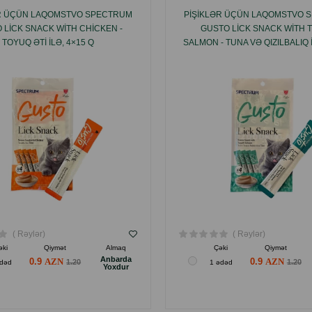
ƏR ÜÇÜN LAQOMSTVO SPECTRUM
PIŞIKLƏR ÜÇÜN LAQOMSTVO 
 LICK SNACK WITH CHICKEN -
GUSTO LICK SNACK WITH 
TOYUQ ƏTI ILƏ, 4×15 Q
SALMON - TUNA VƏ QIZILBALIQ 
( Rəylər)
( Rəylər)
əki
Qiymət
Almaq
Çəki
Qiymət
Anbarda
0.9
0.9
1.20
1.20
ədəd
1 ədəd
Yoxdur