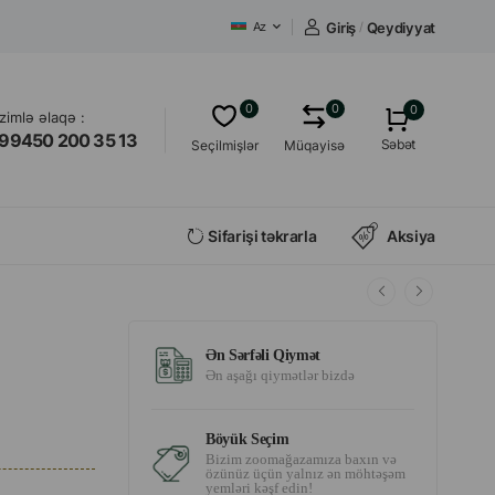
Giriş
/
Qeydiyyat
Az
0
0
0
izimlə əlaqə :
99450 200 35 13
Səbət
Seçilmişlər
Müqayisə
Sifarişi təkrarla
Aksiya
Ən Sərfəli Qiymət
Ən aşağı qiymətlər bizdə
Böyük Seçim
Bizim zoomağazamıza baxın və
özünüz üçün yalnız ən möhtəşəm
yemləri kəşf edin!