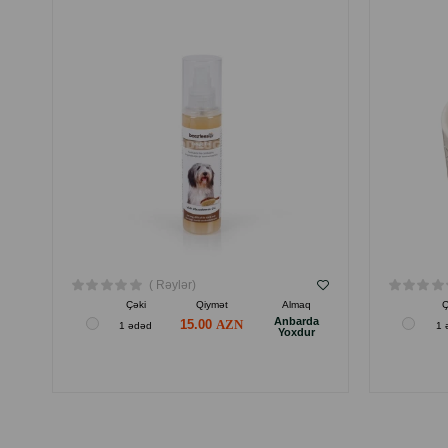
( Rəylər)
Çəki
Qiymət
Almaq
Ç
Anbarda
15.00
1 ədəd
1 
Yoxdur