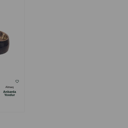
ORTA CINS ITLƏR ÜÇÜN. RƏNG: BOZ-
YAŞIL. HƏCMI: 300 ML.
( Rəylər)
Almaq
Çəki
Qiymət
Almaq
Anbarda
Anbarda
25.00
1 ədəd
Yoxdur
Yoxdur