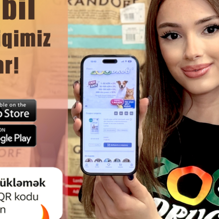
DAHA ÇOX OXU
Ham
QORUYUCU YAXALIQ #19512 — IT
KLƏR ÜÇÜN, 25–32 SM (L ÖLÇÜ).