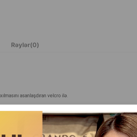
Rəylər(0)
xılmasını asanlaşdıran velcro ilə.
əthlərdən, və ya itinizin sağalan yarasına dişləməsinə və ya yala