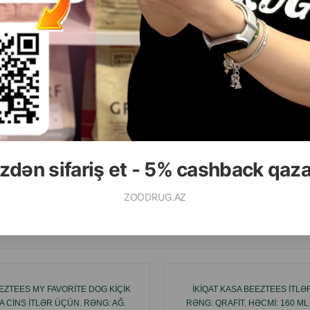
( Rəylər)
Çəki
Qiymət
Almaq
12.00
 ədəd
zdən sifariş et - 5% cashback qaz
ALMAQ
ZOODRUG.AZ
Ham
EZTEES MY FAVORITE DOG KIÇIK
İKIQAT KASA BEEZTEES ITLƏ
A CINS ITLƏR ÜÇÜN. RƏNG: AĞ.
RƏNG: QRAFIT. HƏCMI: 160 ML 