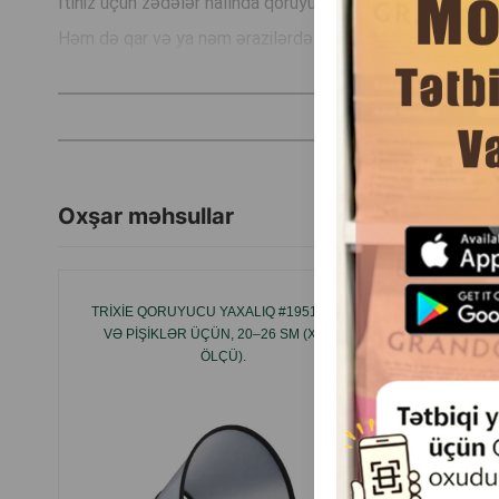
İtiniz üçün zədələr halında qoruyucu ayaqqabı.
Həm də qar və ya nəm ərazilərdə gəzinti üçün uyğundur.
Velcro kəməri sayəsində taxmaq asandır.
İstehsal ölkəsi: Çin.
Oxşar məhsullar
TRIXIE QORUYUCU YAXALIQ #19511 — IT
TRIXIE 
VƏ PIŞIKLƏR ÜÇÜN, 20–26 SM (XS–S
VƏ PIŞI
ÖLÇÜ).