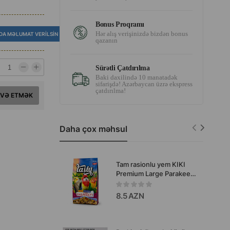
Bonus Proqramı
Hər alış verişinizdə bizdən bonus
DA MƏLUMAT VERILSIN
qazanın
Sürətli Çatdırılma
Baki daxilində 10 manatadək
sifarişdə! Azərbaycan üzrə ekspress
çatdırılma!
AVƏ ETMƏK
Daha çox məhsul
Tam rasionlu yem KIKI
Premium Large Parakeets
- iri tutuquşular üçün
onların qida ehtiyacları və
8.5 AZN
aktiv həyat tərzi nəzərə
alınaraq hazırlanmış yem.