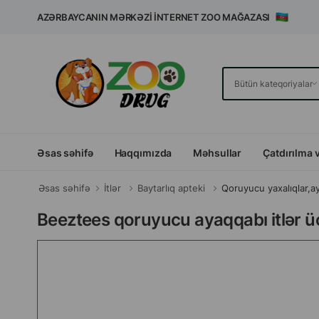
AZƏRBAYCANIN MƏRKƏZI İNTERNET ZOO MAĞAZASI
Əsas səhifə
Haqqımızda
Məhsullar
Çatdırılma 
Əsas səhifə
İtlər
Baytarlıq apteki
Qoruyucu yaxalıqlar,a
Beeztees qoruyucu ayaqqabı itlər üç