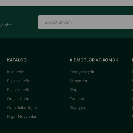
yd edin.
KATALOQ
XIDMƏTLƏR VƏ KÖMƏK
İtlər üçün
Elan yerləşdir
Pişiklər üçün
Şikayətlər
Balıqlar üçün
Blog
Quşlar üçün
Zəmanət
Gəmiricilər üçün
Xeyriyyə
Digər Heyvanlar