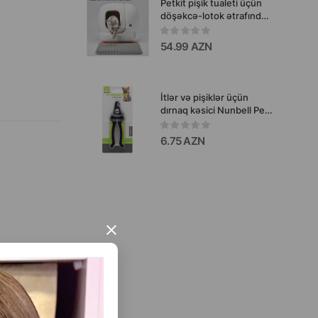
Petkit pişik tualeti üçün
döşəkcə-lotok ətrafında
təmizliyi qorumağın
praktiki həllidir.
54.99 AZN
İtlər və pişiklər üçün
dırnaq kəsici Nunbell Pet
Grooming Tools.
6.75 AZN
×
masına imkan