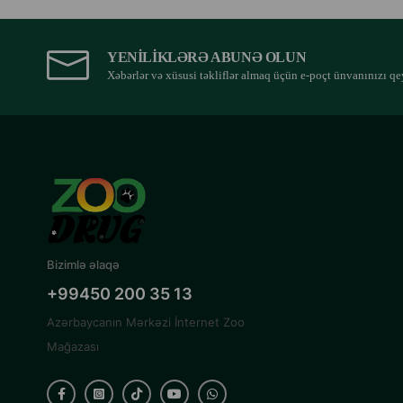
YENILIKLƏRƏ ABUNƏ OLUN
Xəbərlər və xüsusi təkliflər almaq üçün e-poçt ünvanınızı qe
Bizimlə əlaqə
+99450 200 35 13
Azərbaycanın Mərkəzi İnternet Zoo
Mağazası