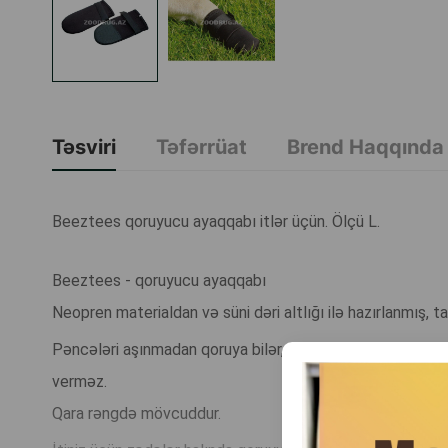
Təsviri
Təfərrüat
Brend Haqqında
Beeztees qoruyucu ayaqqabı itlər üçün. Ölçü L.
Beeztees - qoruyucu ayaqqabı
Neopren materialdan və süni dəri altlığı ilə hazırlanmış, ta
Pəncələri aşınmadan qoruya bilər, məsələn, ağrılı kobud s
verməz.
Qara rəngdə mövcuddur.