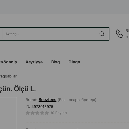
B
+
və ödəniş
Xeyriyyə
Bloq
Əlaqə
yaqqabılar
ün. Ölçü L.
Beeztees
Brend:
(Все товары бренда)
ID:
4973015975
(0 Rəylər)