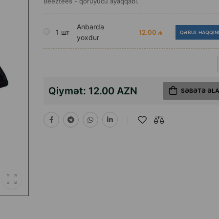
Beeztees - qoruyucu ayaqqabı.
Anbarda
1 шт
12.00 ₼
QƏBUL HAQQIN
yoxdur
Qiymət:
12.00 AZN
SƏBƏTƏ ƏL