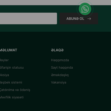
ABUNƏ OL
MƏLUMAT
ƏLAQƏ
Rəylər
Haqqımızda
Sifarişin statusu
Sayt haqqında
Aksiya
Əməkdaşlıq
Keşbek sistemi
Vakansiya
Çatdırılma və ödəniş
Məxfilik siyasəti