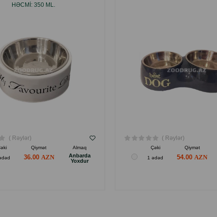
HƏCMI: 350 ML.
( Rəylər)
( Rəylər)
əki
Qiymət
Almaq
Çəki
Qiymət
Anbarda
36.00
54.00
ədəd
1 ədəd
Yoxdur