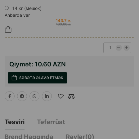
14 кг (мешок)
Anbarda var
143.7 ₼
169.00 ₼
Qiymət:
10.60 AZN
SƏBƏTƏ ƏLAVƏ ETMƏK
Təsviri
Təfərrüat
Brend Haqqında
Rəylər(0)