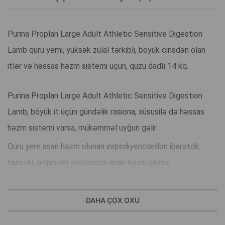
Purina Proplan Large Adult Athletic Sensitive Digestion
Lamb quru yemi, yüksək zülal tərkibli, böyük cinsdən olan
itlər və həssas həzm sistemi üçün, quzu dadlı 14 kq.
Purina Proplan Large Adult Athletic Sensitive Digestion
Lamb, böyük it üçün gündəlik rasiona, xüsusilə də həssas
həzm sistemi varsa, mükəmməl uyğun gəlir.
Quru yem asan həzm olunan inqrediyentlərdən ibarətdir,
hansı ki, orqanizm tərəfindən asan həzm olunur.
Həmçinin maye tuta bilən və beləliklə nəcis keyfiyyətini
optimallaşdırmağa kömək edən bentonit ehtiva edir.
DAHA ÇOX OXU
Prebiotiklər də optimal həzmə kömək edə bilər.