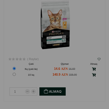
( Rəylər)
Çəki
Qiymət
Almaq
14.6
16.60
Кq (çəki ilə)
140.9
159.00
10 kq
ALMAQ