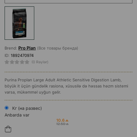
Pro Plan
Brend:
(Все товары бренда)
ID:
1892470974
(0 Rəylər)
Purina Proplan Large Adult Athletic Sensitive Digestion Lamb,
böyük it üçün gündəlik rasiona, xüsusilə də həssas həzm sistemi
varsa, mükəmməl uyğun gəlir.
Кг (на развес)
Anbarda var
10.6 ₼
12.50 ₼