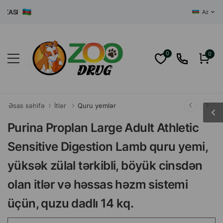
SI
Az
0
0
Əsas səhifə
İtlər
Quru yemlər
Purina Proplan Large Adult Athletic
Sensitive Digestion Lamb quru yemi,
yüksək zülal tərkibli, böyük cinsdən
olan itlər və həssas həzm sistemi
üçün, quzu dadlı 14 kq.