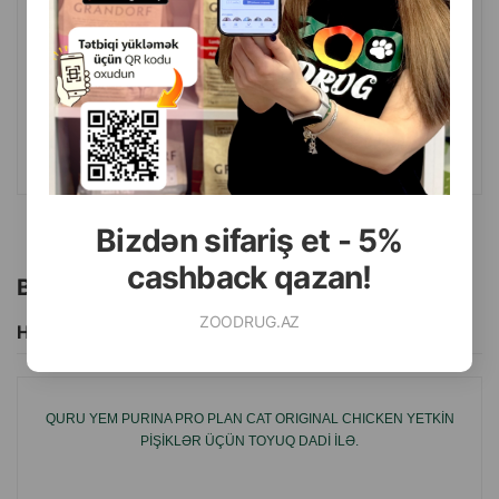
( Rəylər)
Çəki
Qiymət
Almaq
100.00
14 kg
ALMAQ
Bizdən sifariş et - 5%
cashback qazan!
Bu brendin başqa məhsulları
ZOODRUG.AZ
Hamısını Gör
QURU YEM PURINA PRO PLAN CAT ORIGINAL CHICKEN YETKIN
PIŞIKLƏR ÜÇÜN TOYUQ DADI ILƏ.