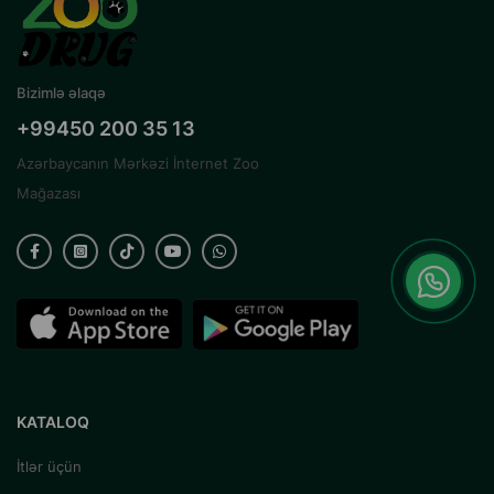
Bizimlə əlaqə
+99450 200 35 13
Azərbaycanın Mərkəzi İnternet Zoo
Mağazası
KATALOQ
İtlər üçün