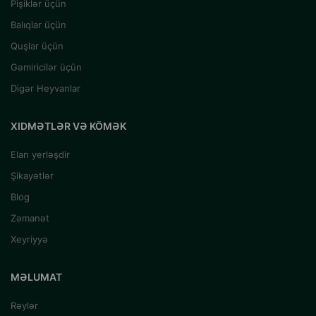
Pişiklər üçün
Balıqlar üçün
Quşlar üçün
Gəmiricilər üçün
Digər Heyvanlar
XIDMƏTLƏR VƏ KÖMƏK
Elan yerləşdir
Şikayətlər
Blog
Zəmanət
Xeyriyyə
MƏLUMAT
Rəylər