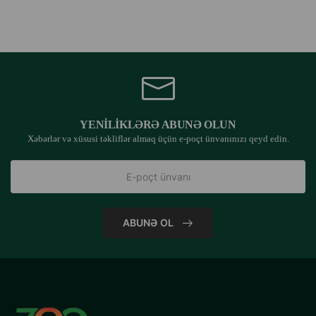
YENILIKLƏRƏ ABUNƏ OLUN
Xəbərlər və xüsusi təkliflər almaq üçün e-poçt ünvanınızı qeyd edin.
ABUNƏ OL