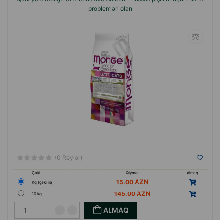
problemləri olan
(0 Rəylər)
Çəki
Qiymət
Almaq
15.00
Кq (çəki ilə)
145.00
10 kq
ALMAQ