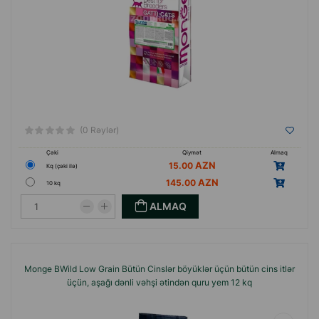
(0 Rəylər)
Çəki
Qiymət
Almaq
15.00
Кq (çəki ilə)
145.00
10 kq
ALMAQ
Monge BWild Low Grain Bütün Cinslər böyüklər üçün bütün cins itlər
üçün, aşağı dənli vəhşi ətindən quru yem 12 kq