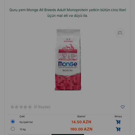
xidmət edir.
Quru yem Monge All Breeds Adult Monoprotein yetkin bütün cins itləri
üçün mal əti və düyü ilə.
Bu brendin məhsulları peşəkar yetişdiricilər
arasında bütün dünyada böyük populyarlıq
qazanmışdır.
(0 Rəylər)
Çəki
Qiymət
Almaq
14.50
Кq (çəki ilə)
160.00
12 kg