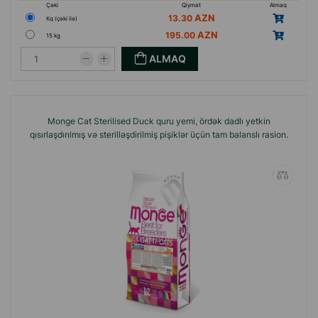
Çəki
Qiymət
Almaq
13.30
Кq (çəki ilə)
195.00
15 kg
ALMAQ
Monge Cat Sterilised Duck quru yemi, ördək dadlı yetkin
qısırlaşdırılmış və sterilləşdirilmiş pişiklər üçün tam balanslı rasion.