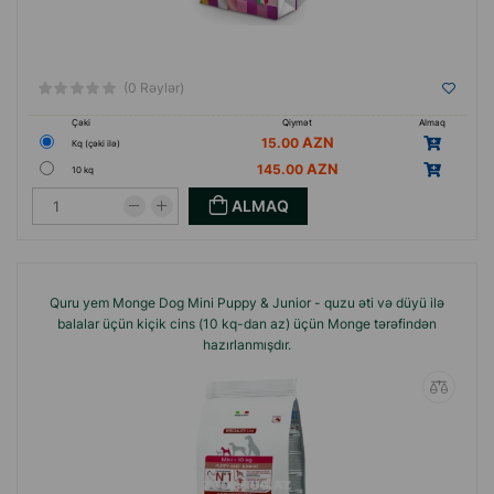
(0 Rəylər)
Çəki
Qiymət
Almaq
15.00
Кq (çəki ilə)
145.00
10 kq
ALMAQ
Quru yem Monge Dog Mini Puppy & Junior - quzu əti və düyü ilə
balalar üçün kiçik cins (10 kq-dan az) üçün Monge tərəfindən
hazırlanmışdır.