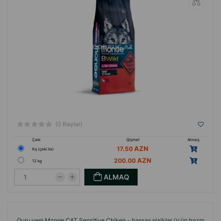
(0 Rəylər)
Çəki
Qiymət
Almaq
17.50
Кq (çəki ilə)
200.00
12 kg
ALMAQ
Quru yem Monge CAT Sensitive Chiken - həssas pişiklər üçün həzm