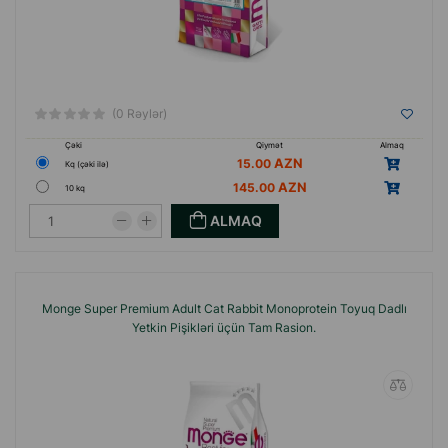
(0 Rəylər)
Çəki
Qiymət
Almaq
15.00
Кq (çəki ilə)
145.00
10 kq
ALMAQ
Monge Super Premium Adult Cat Rabbit Monoprotein Toyuq Dadlı
Yetkin Pişikləri üçün Tam Rasion.