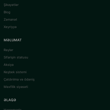
Şikayətlər
Blog
Zəmanət
Xeyriyyə
MƏLUMAT
Rəylər
Sifarişin statusu
Aksiya
Keşbek sistemi
Çatdırılma və ödəniş
Məxfilik siyasəti
ƏLAQƏ
Haqqımızda