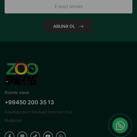
ABUNƏ OL
Bizimlə əlaqə
+99450 200 35 13
Azərbaycanın Mərkəzi İnternet Zoo
Mağazası