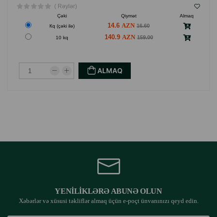
( Rəylər)
Çəki
Qiymət
Almaq
14.6
16.60
Кq (çəki ilə)
140.9
159.00
10 kq
ALMAQ
YENILIKLƏRƏ ABUNƏ OLUN
Xəbərlər və xüsusi təkliflər almaq üçün e-poçt ünvanınızı qeyd edin.