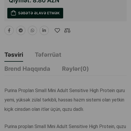
Qiymət:
8.80 AZN
SƏBƏTƏ ƏLAVƏ ETMƏK
Təsviri
Təfərrüat
Brend Haqqında
Rəylər(0)
Purina Proplan Small Mini Adult Sensitive High Protein quru
yemi, yüksək zülal tərkibli, həssas həzm sistemi olan yetkin
kiçik cinsdən olan itlər üçün, quzu dadlı.
Purina proplan Small Mini Adult Sensitive High Protein, quzu