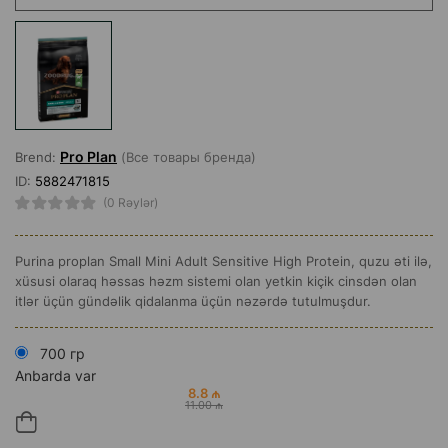
Pro Plan
Brend:
(Все товары бренда)
ID:
5882471815
(0 Rəylər)
Purina proplan Small Mini Adult Sensitive High Protein, quzu əti ilə,
xüsusi olaraq həssas həzm sistemi olan yetkin kiçik cinsdən olan
itlər üçün gündəlik qidalanma üçün nəzərdə tutulmuşdur.
700 гр
Anbarda var
8.8 ₼
11.00 ₼