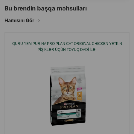
Bu brendin başqa məhsulları
Hamısını Gör
QURU YEM PURINA PRO PLAN CAT ORIGINAL CHICKEN YETKIN
PIŞIKLƏR ÜÇÜN TOYUQ DADI ILƏ.