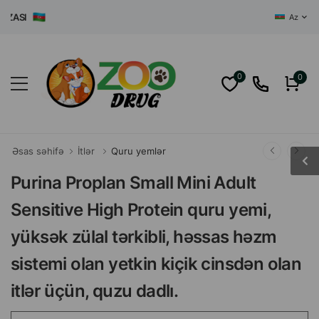
SI
Az
0
0
Əsas səhifə
İtlər
Quru yemlər
Purina Proplan Small Mini Adult
Sensitive High Protein quru yemi,
yüksək zülal tərkibli, həssas həzm
sistemi olan yetkin kiçik cinsdən olan
itlər üçün, quzu dadlı.