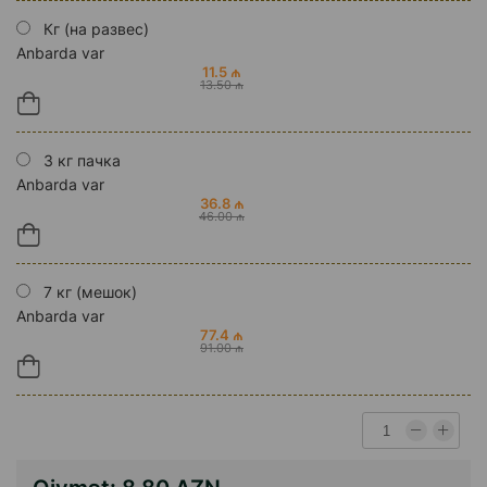
Кг (на развес)
Anbarda var
11.5 ₼
13.50 ₼
3 кг пачка
Anbarda var
36.8 ₼
46.00 ₼
7 кг (мешок)
Anbarda var
77.4 ₼
91.00 ₼