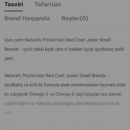
Təsviri
Təfərrüat
Brend Haqqında
Rəylər(0)
Quru yem Nature’s Protection Red Coat Junior Small
Breeds - qızılı tüklü kiçik cins it balaları üçün qızılbalıq dadlı
yem.
Nature’s Protection Red Coat Junior Small Breeds -
qızılbalıq və krill ilə formula asan mənimsənilən heyvani zülal
ilə zəngindir Omega-3 və Omega-6 yağ turşuları isə dərinin
sağlamlığını və tüklərin parlaqlığını dəstəkləməyə kömək
edir.
Yem tüklərin parlaq rənginin qorunmasına dərinin