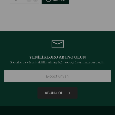
YENILIKLƏRƏ ABUNƏ OLUN
Xəbərlər və xüsusi təkliflər almaq üçün e-poçt ünvanınızı qeyd edin.
ABUNƏ OL