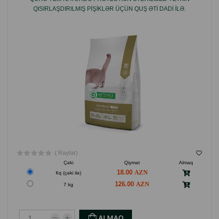
QISIRLAŞDIRILMIŞ PIŞIKLƏR ÜÇÜN QUŞ ƏTI DADI ILƏ.
( Rəylər)
Çəki
Qiymət
Almaq
18.00
Кq (çəki ilə)
126.00
7 kg
ALMAQ