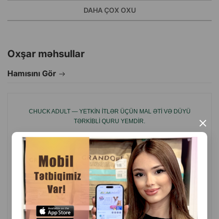
sağlamlığına və göz ətrafında piqmentasiya riskinin
DAHA ÇOX OXU
azalmasına kömək edir.
Qranulların kiçik ölçüsü kiçik cins it balaları üçün rahatdır
balanslaşdırılmış tərkib isə dişlərin sağlamlığını
Oxşar məhsullar
dəstəkləməyə kömək edir.
Hamısını Gör
İstehsal ölkəsi: Litva.
CHUCK ADULT — YETKIN ITLƏR ÜÇÜN MAL ƏTI VƏ DÜYÜ
TƏRKIBLI QURU YEMDIR.
×