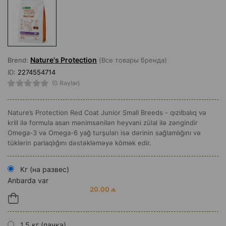
Nature's Protection
Brend:
(Все товары бренда)
ID:
2274554714
(0 Rəylər)
Nature’s Protection Red Coat Junior Small Breeds - qızılbalıq və
krill ilə formula asan mənimsənilən heyvani zülal ilə zəngindir
Omega-3 və Omega-6 yağ turşuları isə dərinin sağlamlığını və
tüklərin parlaqlığını dəstəkləməyə kömək edir.
Кг (на развес)
Anbarda var
20.00 ₼
1.5 кг (пачка)