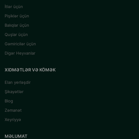
İtlər üçün
Pişiklər üçün
Balıqlar üçün
Quşlar üçün
Gəmiricilər üçün
Digər Heyvanlar
XIDMƏTLƏR VƏ KÖMƏK
Elan yerləşdir
Şikayətlər
Blog
Zəmanət
Xeyriyyə
MƏLUMAT