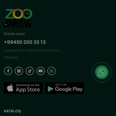
Bizimlə əlaqə
+99450 200 35 13
Azərbaycanın Mərkəzi İnternet Zoo
Mağazası
KATALOQ