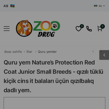
SI
Az
0
0
Əsas səhifə
İtlər
Quru yemlər
Quru yem Nature’s Protection Red
Coat Junior Small Breeds - qızılı tüklü
kiçik cins it balaları üçün qızılbalıq
dadlı yem.