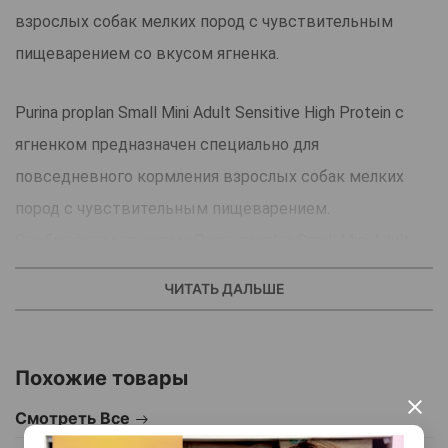
взрослых собак мелких пород с чувствительным
пищеварением со вкусом ягненка.
Purina proplan Small Mini Adult Sensitive High Protein с
ягненком предназначен специально для
повседневного кормления взрослых собак мелких
пород с чувствительным пищеварением.
Особая формула корма Purina proplan Small Mini Adult
Sensitive High Protein обогащена пребиотиками.
ЧИТАТЬ ДАЛЬШЕ
К тому же данный корм прекрасно усваивается, что
является одним из важнейших условий, которому
должен соответствовать рацион для собак с
Похожие товары
деликатным пищеварением.
×
Смотреть Все
Purina proplan Small Mini Adult Sensitive High Protein