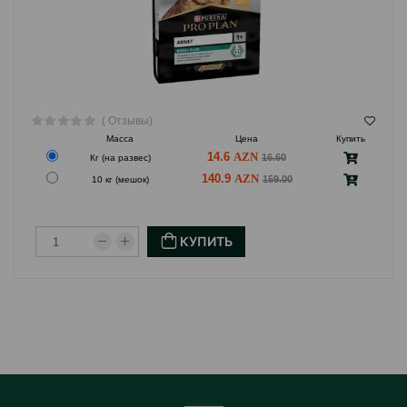
( Отзывы)
Масса
Цена
Купить
14.6
16.60
Кг (на развес)
140.9
159.00
10 кг (мешок)
КУПИТЬ