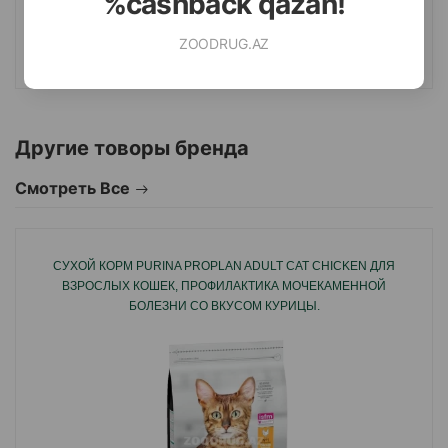
%cashback qazan!
ZOODRUG.AZ
КУПИТЬ
Другие товоры бренда
Смотреть Все
СУХОЙ КОРМ PURINA PROPLAN ADULT CAT CHICKEN ДЛЯ
ВЗРОСЛЫХ КОШЕК, ПРОФИЛАКТИКА МОЧЕКАМЕННОЙ
БОЛЕЗНИ СО ВКУСОМ КУРИЦЫ.