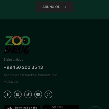
ABUNƏ OL
Bizimlə əlaqə
+99450 200 35 13
Azərbaycanın Mərkəzi İnternet Zoo
Mağazası