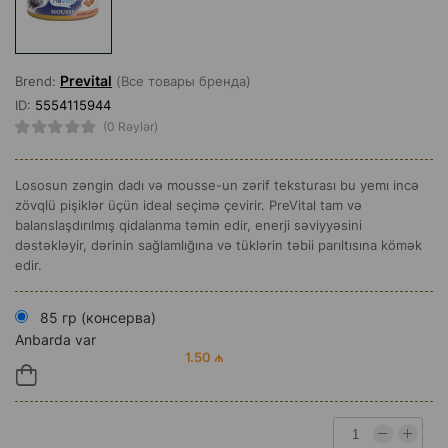
Prevital
Brend:
(Все товары бренда)
ID:
5554115944
(0 Rəylər)
Lososun zəngin dadı və mousse-un zərif teksturası bu yemı incə
zövqlü pişiklər üçün ideal seçimə çevirir. PreVital tam və
balanslaşdırılmış qidalanma təmin edir, enerji səviyyəsini
dəstəkləyir, dərinin sağlamlığına və tüklərin təbii parıltısına kömək
edir.
85 гр (консерва)
Anbarda var
1.50 ₼