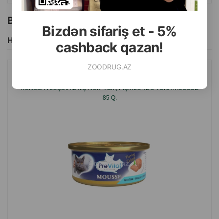
Bu brendin başqa məhsulları
Bizdən sifariş et - 5%
Hamısını Gör
cashback qazan!
ZOODRUG.AZ
PREVITAL TUNA ILƏ MOUSSE QURUDULMUŞ
KONSERVLƏŞDIRILMIŞ NƏM YEM, PIŞIKLƏRDƏ TUNA MOUSSE
85 Q.