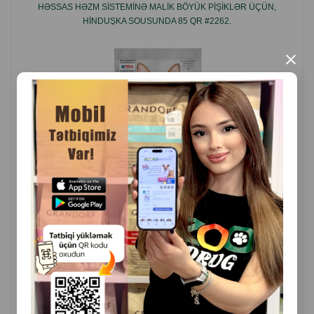
HƏSSAS HƏZM SISTEMINƏ MALIK BÖYÜK PIŞIKLƏR ÜÇÜN,
HINDUŞKA SOUSUNDA 85 QR #2262.
×
( Rəylər)
Çəki
Qiymət
Almaq
2.80
1 ədəd
ALMAQ