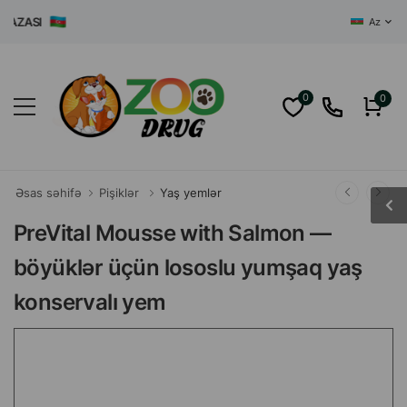
ZASI
Az
0
0
Əsas səhifə
Pişiklər
Yaş yemlər
PreVital Mousse with Salmon —
böyüklər üçün lososlu yumşaq yaş
konservalı yem