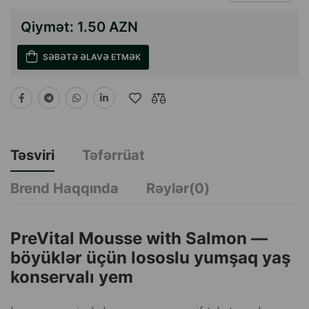
Qiymət:
1.50 AZN
SƏBƏTƏ ƏLAVƏ ETMƏK
Təsviri
Təfərrüat
Brend Haqqında
Rəylər(0)
PreVital Mousse with Salmon —
böyüklər üçün lososlu yumşaq yaş
konservalı yem