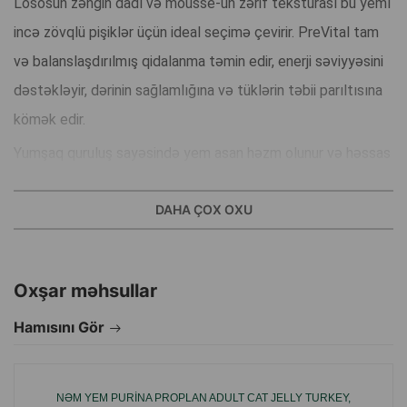
Lososun zəngin dadı və mousse-un zərif teksturası bu yemı
incə zövqlü pişiklər üçün ideal seçimə çevirir. PreVital tam
və balanslaşdırılmış qidalanma təmin edir, enerji səviyyəsini
dəstəkləyir, dərinin sağlamlığına və tüklərin təbii parıltısına
kömək edir.
Yumşaq quruluş sayəsində yem asan həzm olunur və həssas
pişiklər üçün belə uyğundur. Gündəlik rasion üçün mükəmməl
DAHA ÇOX OXU
seçimdir — həm dadlı, həm faydalı, həm də ev heyvanınızın
qayğısına qalan bir formul.
Oxşar məhsullar
Hamısını Gör
NƏM YEM PURINA PROPLAN ADULT CAT JELLY TURKEY,