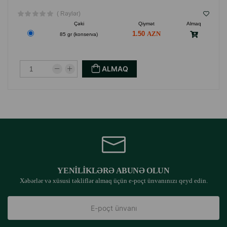
( Rəylər)
Çəki
Qiymət
Almaq
1.50
85 gr (konserva)
ALMAQ
YENILIKLƏRƏ ABUNƏ OLUN
Xəbərlər və xüsusi təkliflər almaq üçün e-poçt ünvanınızı qeyd edin.