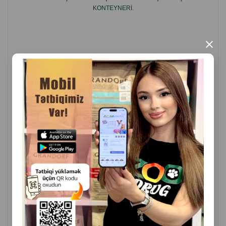
Sadə qulluq — asanlıqla sökülür və təmizlənir.
KONTEYNERI.
Səyahətlər, avtomobil ilə daşınma və klinikaya aparmaq
üçün ideal.
×
İstehsal ölkəsi: Almaniya.
( Rəylər)
Çəki
Qiymət
Almaq
40.00
1 ədəd
ALMAQ