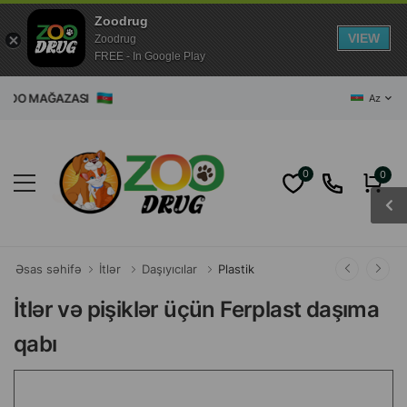
Zoodrug
VIEW
Zoodrug
FREE - In Google Play
ĞAZASI
Az
0
0
Əsas səhifə
İtlər
Daşıyıcılar
Plastik
İtlər və pişiklər üçün Ferplast daşıma
qabı