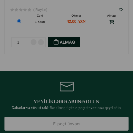
( Rəylər)
Çəki
Qiymət
Almaq
42.00
1 ədəd
ALMAQ
YENILIKLƏRƏ ABUNƏ OLUN
Xəbərlər və xüsusi təkliflər almaq üçün e-poçt ünvanınızı qeyd edin.