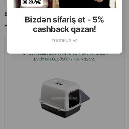
Bu brendin başqa məhsulları
Bizdən sifariş et - 5%
Hamısını Gör
cashback qazan!
ZOODRUG.AZ
BIOTUALET FERPLAST - EV HEYVANINA RAHATLIQ VƏ EVDƏ
TƏMIZLIK TƏMIN EDƏN RAHAT VƏ PRAKTIK TUALET-
EVCIYIDIR.ÖLÇÜSÜ: 47 × 36 × 35 SM.