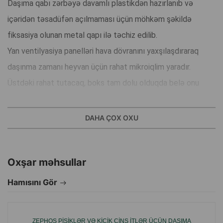
Daşıma qabı zərbəyə davamlı plastikdən hazırlanıb və
içəridən təsadüfən açılmaması üçün möhkəm şəkildə
fiksasiya olunan metal qapı ilə təchiz edilib.
Yan ventilyasiya panelləri hava dövranını yaxşılaşdıraraq
daşınma zamanı heyvan üçün rahat mikroiqlim yaradır.
Üstdəki rahat tutacaq, boks tam dolu olduqda belə onu
daşımağı asanlaşdırır.
Konstruksiya asan sökülür və yuyulur ki, bu da onu
DAHA ÇOX OXU
müntəzəm istifadə üçün çox əlverişli edir.
Üstünlüklər:
Oxşar məhsullar
Təhlükəsiz metal qapı və etibarlı fiksasiya sistemi.
Zərbəyə davamlı, möhkəm plastik material.
Hamısını Gör
Yan və üst ventilyasiya deşikləri ilə əla hava dövranı.
Rahat üst tutacaq.
ZEPHOS PIŞIKLƏR VƏ KIÇIK CINS ITLƏR ÜÇÜN DAŞIMA