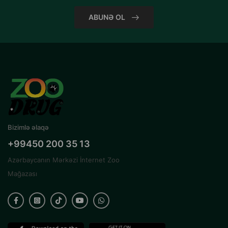
ABUNƏ OL
Bizimlə əlaqə
+99450 200 35 13
Azərbaycanın Mərkəzi İnternet Zoo
Mağazası