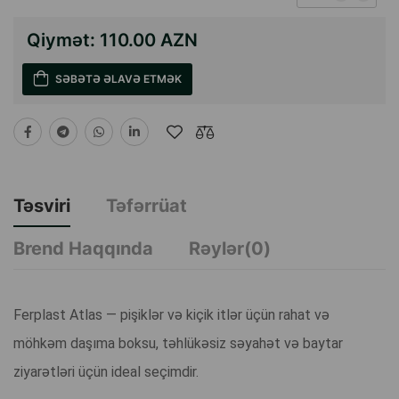
Qiymət:
110.00 AZN
SƏBƏTƏ ƏLAVƏ ETMƏK
Təsviri
Təfərrüat
Brend Haqqında
Rəylər(0)
Ferplast Atlas — pişiklər və kiçik itlər üçün rahat və
möhkəm daşıma boksu, təhlükəsiz səyahət və baytar
ziyarətləri üçün ideal seçimdir.