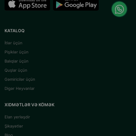
KATALOQ
İtlər üçün
Pişiklər üçün
Balıqlar üçün
Quşlar üçün
Gəmiricilər üçün
Digər Heyvanlar
XIDMƏTLƏR VƏ KÖMƏK
Elan yerləşdir
Şikayətlər
Blog