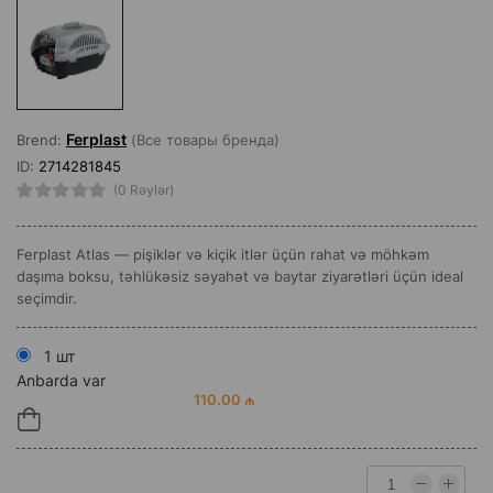
Ferplast
Brend:
(Все товары бренда)
ID:
2714281845
(0 Rəylər)
Ferplast Atlas — pişiklər və kiçik itlər üçün rahat və möhkəm
daşıma boksu, təhlükəsiz səyahət və baytar ziyarətləri üçün ideal
seçimdir.
1 шт
Anbarda var
110.00 ₼