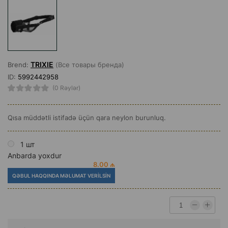
TRIXIE
Brend:
(Все товары бренда)
ID:
5992442958
(0 Rəylər)
Qısa müddətli istifadə üçün qara neylon burunluq.
1 шт
Anbarda yoxdur
8.00 ₼
QƏBUL HAQQINDA MƏLUMAT VERILSIN