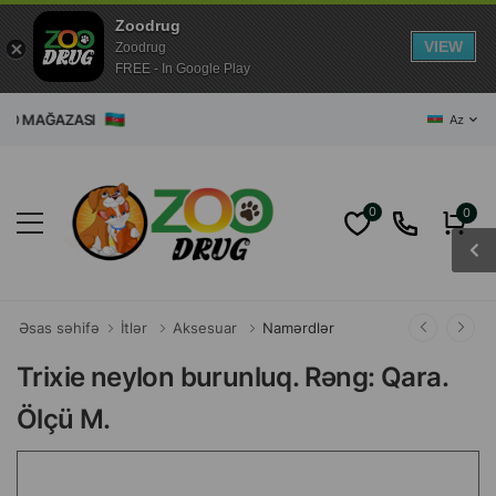
Zoodrug
VIEW
Zoodrug
FREE - In Google Play
ZOO MAĞAZASI
Az
0
0
Əsas səhifə
İtlər
Aksesuar
Namərdlər
Trixie neylon burunluq. Rəng: Qara.
Ölçü M.