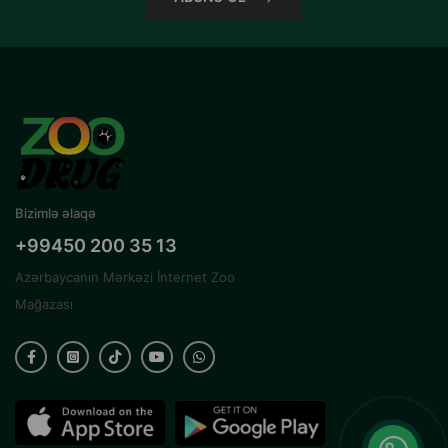
Bizimlə əlaqə
+99450 200 35 13
Azərbaycanın Mərkəzi İnternet Zoo
Mağazası