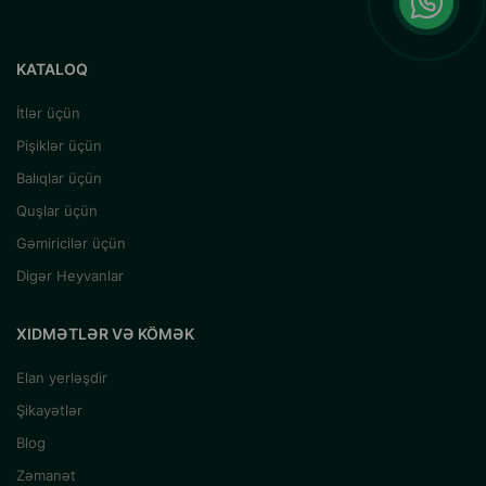
KATALOQ
İtlər üçün
Pişiklər üçün
Balıqlar üçün
Quşlar üçün
Gəmiricilər üçün
Digər Heyvanlar
XIDMƏTLƏR VƏ KÖMƏK
Elan yerləşdir
Şikayətlər
Blog
Zəmanət