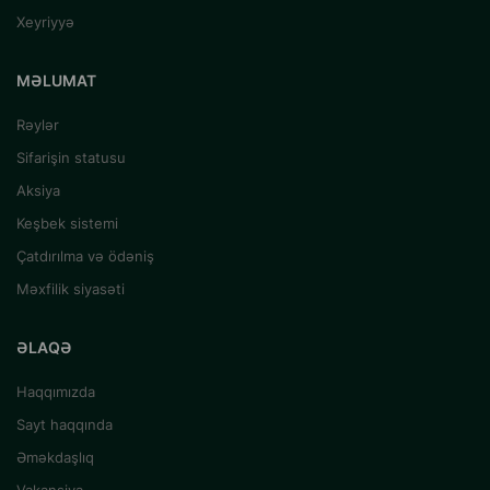
Xeyriyyə
MƏLUMAT
Rəylər
Sifarişin statusu
Aksiya
Keşbek sistemi
Çatdırılma və ödəniş
Məxfilik siyasəti
ƏLAQƏ
Haqqımızda
Sayt haqqında
Əməkdaşlıq