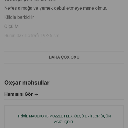
Nəfəs almağa və yemək qəbul etməyə mane olmur.
Kilidlə bərkidilir.
Ölçü M.
Burun daxili ətrafı 19-26 sm.
Qısa müddətli istifadə üçün burunluq.
Məsələn, belə bir aksesuar baytara səfərlər və ya ictimai
DAHA ÇOX OXU
nəqliyyatda səyahət üçün istifadə edilə bilər.
Boyun nahiyəsində kilidlənməsi və plastik sürüşmə ilə
asanlıqla tənzimlənməsi.
Oxşar məhsullar
Burunluq heyvanın nəfəs almasına mane olmur, həmçinin siz
Hamısını Gör
ona təam verə bilərsiniz.
Boyunda plastik kilidlə bərkidilir.
TRIXIE MAULKORB MUZZLE FLEX, ÖLÇÜ L - ITLƏR ÜÇÜN
AĞIZLIQDIR.