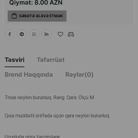
Qiymət:
8.00 AZN
SƏBƏTƏ ƏLAVƏ ETMƏK
Təsviri
Təfərrüat
Brend Haqqında
Rəylər(0)
Trixie neylon burunluq. Rəng: Qara. Ölçü M.
Qısa müddətli istifadə üçün qara neylon burunluq.
Uzunluğa görə tənzimlənir.