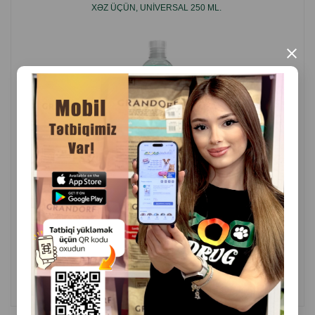
İstehsalçı ölkə: Rusiya.
XƏZ ÜÇÜN, UNIVERSAL 250 ML.
×
( Rəylər)
Çəki
Qiymət
Almaq
18.30
1 ədəd
ALMAQ