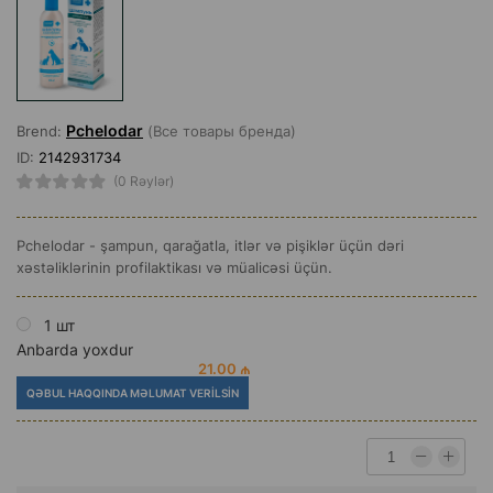
Pchelodar
Brend:
(Все товары бренда)
ID:
2142931734
(0 Rəylər)
Pchelodar - şampun, qarağatla, itlər və pişiklər üçün dəri
xəstəliklərinin profilaktikası və müalicəsi üçün.
1 шт
Anbarda yoxdur
21.00 ₼
QƏBUL HAQQINDA MƏLUMAT VERILSIN