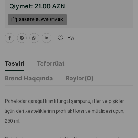
Qiymət:
21.00 AZN
SƏBƏTƏ ƏLAVƏ ETMƏK
Təsviri
Təfərrüat
Brend Haqqında
Rəylər(0)
Pchelodar qarağatlı antifungal şampunu, itlər və pişiklər
üçün dəri xəstəliklərinin profilaktikası və müalicəsi üçün,
250 ml.