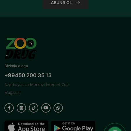
ABUNƏ OL
Bizimlə əlaqə
+99450 200 35 13
Azərbaycanın Mərkəzi İnternet Zoo
Mağazası