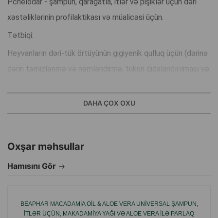
Pchelodar - şampun, qarağatla, itlər və pişiklər üçün dəri
xəstəliklərinin profilaktikası və müalicəsi üçün.
Tətbiqi:
Heyvanların dəri-tük örtüyünün gigiyenik qulluq üçün (dərinə
dərin təmizlənmə və nəmləndirmə, tükün qidalandırılması və
gücləndirilməsi).
Dermatomikozların (seboreya, mikroskopiya, trixofitiya və
DAHA ÇOX OXU
s.) profilaktikası və müalicəsi üçün.
Yağ vəzilərinin işini normallaşdırmaq üçün.
Oxşar məhsullar
Yaraların, sıyrılmaların və çatıların sanasiyası üçün:
Dəri parazitar xəstəliklərinin kompleks müalicəsində.
Hamısını Gör
Preparat 3 həftəlikdən yuxarı heyvanlar üçün tətbiq olunur.
BEAPHAR MACADAMIA OIL & ALOE VERA UNIVERSAL ŞAMPUN,
ITLƏR ÜÇÜN, MAKADAMIYA YAĞI VƏ ALOE VERA ILƏ PARLAQ