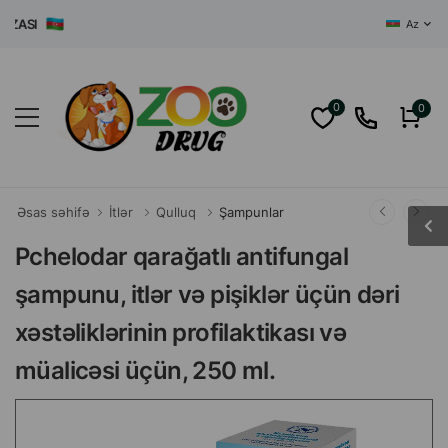
ASI
Az
0
0
Əsas səhifə
İtlər
Qulluq
Şampunlar
Pchelodar qarağatlı antifungal
şampunu, itlər və pişiklər üçün dəri
xəstəliklərinin profilaktikası və
müalicəsi üçün, 250 ml.