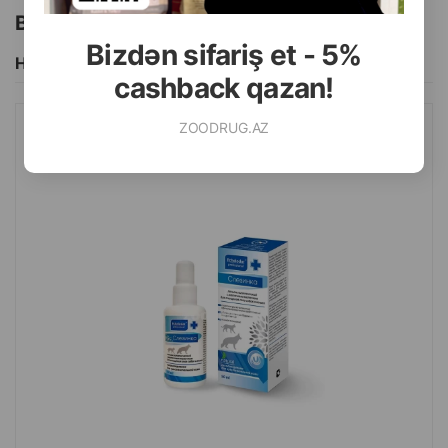
Bu brendin başqa məhsulları
Bizdən sifariş et - 5%
Hamısını Gör
cashback qazan!
ZOODRUG.AZ
PCHELODAR SLEZNKA LOSYONU, ITLƏR VƏ PIŞIKLƏRIN
GÖZLƏRINI TƏMIZLƏMƏK ÜÇÜN 50 ML.