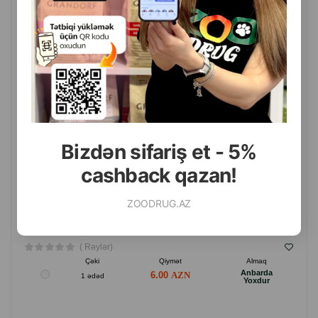
PCHELODAR SLEZNKA LOSYONU, ITLƏR VƏ PIŞIKLƏRIN
GÖZLƏRINI TƏMIZLƏMƏK ÜÇÜN 50 ML.
Bizdən sifariş et - 5%
cashback qazan!
ZOODRUG.AZ
( Rəylər)
Çəki
Qiymət
Almaq
Anbarda
6.00
1 ədəd
Yoxdur