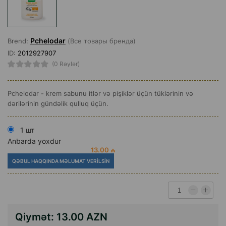
Pchelodar
Brend:
(Все товары бренда)
ID:
2012927907
(0 Rəylər)
Pchelodar - krem sabunu itlər və pişiklər üçün tüklərinin və
dərilərinin gündəlik qulluq üçün.
1 шт
Anbarda yoxdur
13.00 ₼
QƏBUL HAQQINDA MƏLUMAT VERILSIN
Qiymət:
13.00 AZN