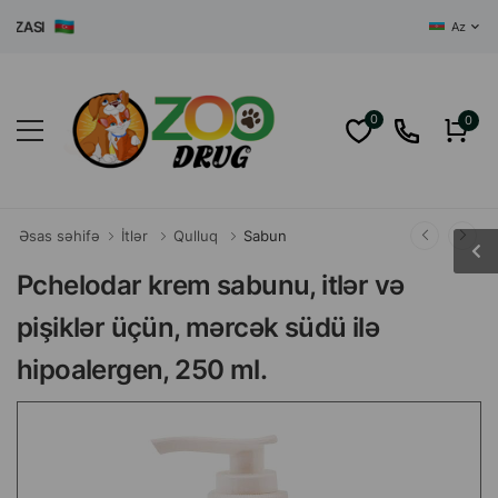
ZASI
Az
0
0
Əsas səhifə
İtlər
Qulluq
Sabun
Pchelodar krem sabunu, itlər və
pişiklər üçün, mərcək südü ilə
hipoalergen, 250 ml.