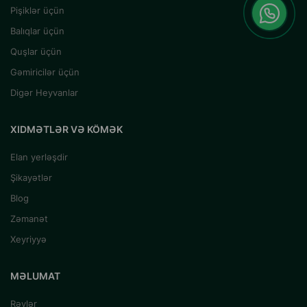
Pişiklər üçün
Balıqlar üçün
Quşlar üçün
Gəmiricilər üçün
Digər Heyvanlar
XIDMƏTLƏR VƏ KÖMƏK
Elan yerləşdir
Şikayətlər
Blog
Zəmanət
Xeyriyyə
MƏLUMAT
Rəylər