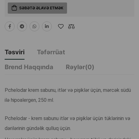
SƏBƏTƏ ƏLAVƏ ETMƏK
Təsviri
Təfərrüat
Brend Haqqında
Rəylər(0)
Pchelodar krem sabunu, itlər və pişiklər üçün, mərcək südü
ilə hipoalergen, 250 ml.
Pchelodar - krem sabunu itlər və pişiklər üçün tüklərinin və
dərilərinin gündəlik qulluq üçün.