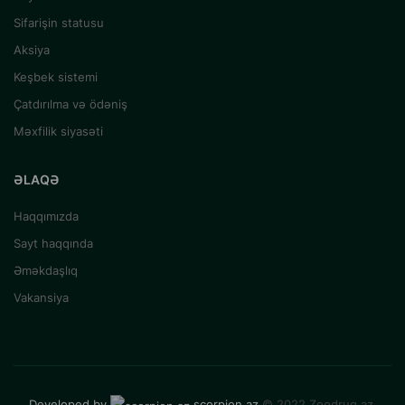
Sifarişin statusu
Aksiya
Keşbek sistemi
Çatdırılma və ödəniş
Məxfilik siyasəti
ƏLAQƏ
Haqqımızda
Sayt haqqında
Əməkdaşlıq
Vakansiya
Developed by
scorpion.az
© 2022 Zoodrug.az.