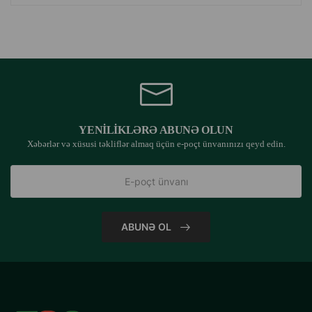
YENILIKLƏRƏ ABUNƏ OLUN
Xəbərlər və xüsusi təkliflər almaq üçün e-poçt ünvanınızı qeyd edin.
ABUNƏ OL