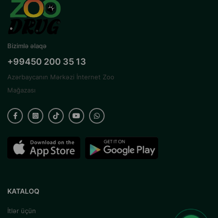
Bizimlə əlaqə
+99450 200 35 13
Azərbaycanın Mərkəzi İnternet Zoo
Mağazası
KATALOQ
İtlər üçün