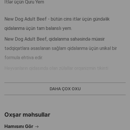
İtlər üçün Quru Yem
New Dog Adult Beef - bütün cins itlər üçün gündəlik
qidalanma üçün tam balanslı yem.
New Dog Adult Beef, qidalanma sahəsində müasir
tədqiqatlara əsaslanan sağlam qidalanma üçün unikal bir
formula ehtiva edir.
Heyvanların qidasında olan zülallar orqanizmin tikinti
materialıdır.
New Dog Adult Beef-in əsas inqrediyenti ətdir - heyvan
DAHA ÇOX OXU
zülalının yeganə mənbəyidir.
Oxşar məhsullar
E və C vitaminləri orqanizmin daxili müdafiə qüvvələrini
gücləndirməyə kömək edir. Tərkib: Buğda, ət unu, heyvan
Hamısını Gör