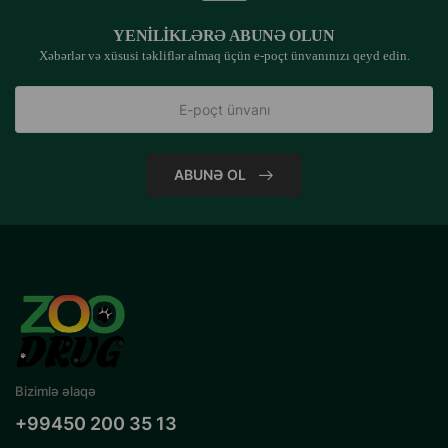
YENILIKLƏRƏ ABUNƏ OLUN
Xəbərlər və xüsusi təkliflər almaq üçün e-poçt ünvanınızı qeyd edin.
ABUNƏ OL
Bizimlə əlaqə
+99450 200 35 13