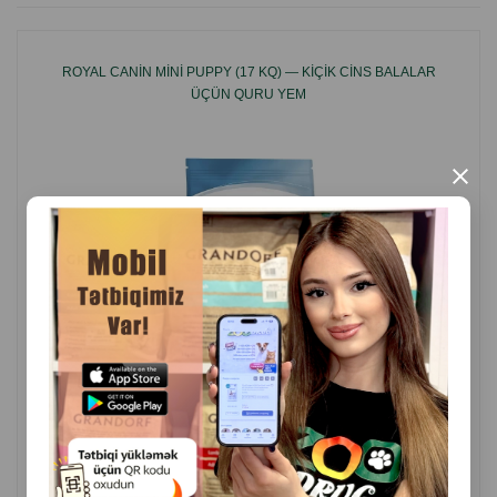
piyləri, bitki zülalı ekstraktı, qarğıdalı yağı, hidrolizə edilmiş
qaraciyər, vitamin və minerallar kompleksi, çuğundur pulpası,
ROYAL CANIN MINI PUPPY (17 KQ) — KIÇIK CINS BALALAR
antioksidant, rozmarin ekstraktı, ketən toxumu. İstehsalçı
ÜÇÜN QURU YEM
ölkə: Türkiyə.
×
( Rəylər)
Çəki
Qiymət
Almaq
16.90
Кq (çəki ilə)
275.00
17 kg