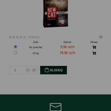
( Rəylər)
Çəki
Qiymət
Almaq
5.50
Кq (çəki ilə)
79.50
15 kg
ALMAQ