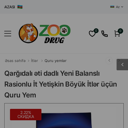
ZASI
Az
0
0
Əsas səhifə
İtlər
Quru yemlər
Qarğıdalı əti dadlı Yeni Balanslı
Rasionlu İt Yetişkin Böyük İtlər üçün
Quru Yem
2.22%
СКИДКА