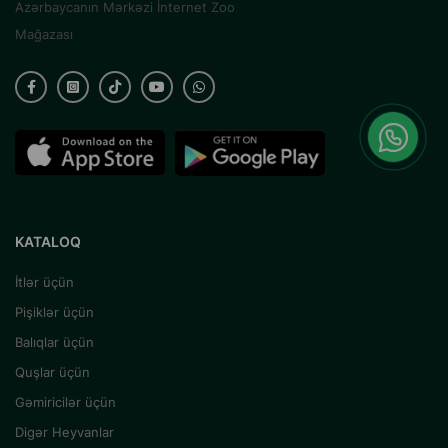
Azərbaycanın Mərkəzi İnternet Zoo
Mağazası
KATALOQ
İtlər üçün
Pişiklər üçün
Balıqlar üçün
Quşlar üçün
Gəmiricilər üçün
Digər Heyvanlar