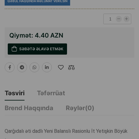
QƏBUL HAQQINDA MƏLUMAT VERILSIN
Qiymət:
4.40 AZN
SƏBƏTƏ ƏLAVƏ ETMƏK
Təsviri
Təfərrüat
Brend Haqqında
Rəylər(0)
Qarğıdalı əti dadlı Yeni Balanslı Rasionlu İt Yetişkin Böyük