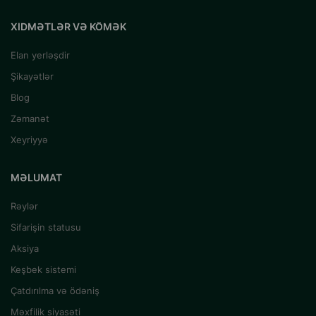
XIDMƏTLƏR VƏ KÖMƏK
Elan yerləşdir
Şikayətlər
Blog
Zəmanət
Xeyriyyə
MƏLUMAT
Rəylər
Sifarişin statusu
Aksiya
Keşbek sistemi
Çatdırılma və ödəniş
Məxfilik siyasəti