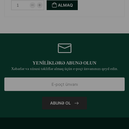
ALMAQ
YENILIKLƏRƏ ABUNƏ OLUN
Xəbərlər və xüsusi təkliflər almaq üçün e-poçt ünvanınızı qeyd edin.
ABUNƏ OL