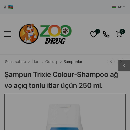
Az
0
0
Əsas səhifə
İtlər
Qulluq
Şampunlar
Şampun Trixie Colour-Shampoo ağ
və açıq tonlu itlər üçün 250 ml.