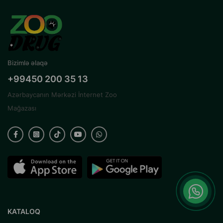
Bizimlə əlaqə
+99450 200 35 13
Azərbaycanın Mərkəzi İnternet Zoo
Mağazası
KATALOQ