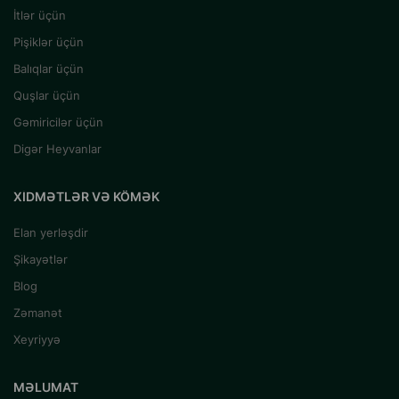
İtlər üçün
Pişiklər üçün
Balıqlar üçün
Quşlar üçün
Gəmiricilər üçün
Digər Heyvanlar
XIDMƏTLƏR VƏ KÖMƏK
Elan yerləşdir
Şikayətlər
Blog
Zəmanət
Xeyriyyə
MƏLUMAT