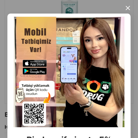
×
( Rəylər)
Çəki
Qiymət
Almaq
9.00
1 ədəd
ALMAQ
Bu brendin başqa məhsulları
Hamısını Gör