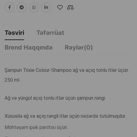
Təsviri
Təfərrüat
Brend Haqqında
Rəylər(0)
Şampun Trixie Colour-Shampoo ağ və açıq tonlu itlər üçün
250 ml.
Ağ və yüngül açıq tonlu itlər üçün şampun rəngi.
Xüsusilə ağ və açıq rəngli itlər üçün nəzərdə tutulmuşdur.
Möhtəşəm ipək parıltısı üçün.