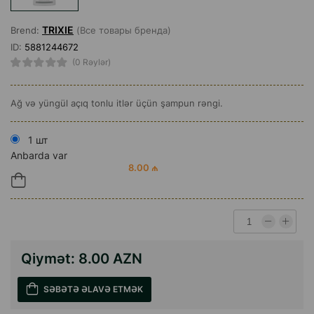
TRIXIE
Brend:
(Все товары бренда)
ID:
5881244672
(0 Rəylər)
Ağ və yüngül açıq tonlu itlər üçün şampun rəngi.
1 шт
Anbarda var
8.00 ₼
Qiymət:
8.00 AZN
SƏBƏTƏ ƏLAVƏ ETMƏK