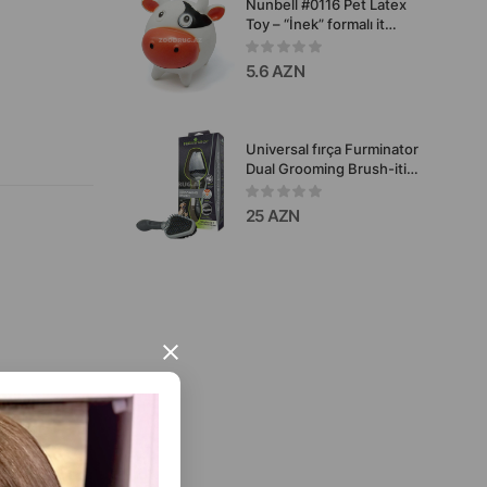
Nunbell #0116 Pet Latex
Toy – “İnek” formalı it
oyuncağı
5.6 AZN
Universal fırça Furminator
Dual Grooming Brush-itin
tüklərinin gündəlik
qulluğu üçün
25 AZN
×