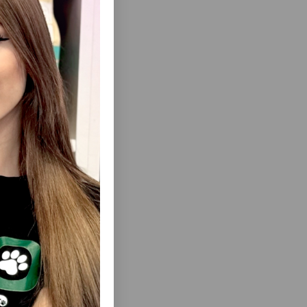
 təmin edir.
unlaşan başqa
edə bilər!
ısını Gör