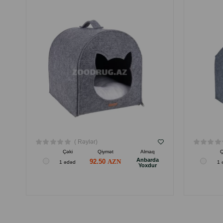
( Rəylər)
Çəki
Qiymət
Almaq
Ç
Anbarda
92.50
1 ədəd
1 
Yoxdur