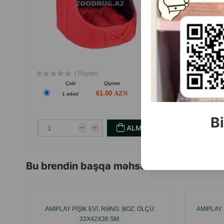
( Rəylər)
Çəki
Qiymət
Almaq
61.00
1 ədəd
Bi
ALMAQ
Bu brendin başqa məhsulları
AMIPLAY PIŞIK EVI. RƏNG: BOZ. ÖLÇÜ:
AMIPLAY 
33X42X36 SM.