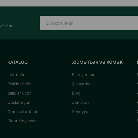
yd edin.
KATALOQ
XIDMƏTLƏR VƏ KÖMƏK
İtlər üçün
Elan yerləşdir
Pişiklər üçün
Şikayətlər
Balıqlar üçün
Blog
Quşlar üçün
Zəmanət
Gəmiricilər üçün
Xeyriyyə
Digər Heyvanlar