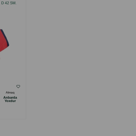
 D 42 SM.
ÖLÇÜLƏR: ÖLÇÜ 40 SM. G 40 SM. B 40 SM.
8.
D 58 SM. MƏHSUL KODU: 255340.
( Rəylər)
Almaq
Çəki
Qiymət
Almaq
Anbarda
Anbarda
29.60
1 ədəd
Yoxdur
Yoxdur