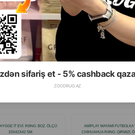
zdən sifariş et - 5% cashback qaz
ZOODRUG.AZ
Ham
HYGGE IT EVI. RƏNG: BOZ. ÖLÇÜ:
AMIPLAY MAYAMI FUTBOLKA 
33X42X42 SM.
CHIHUAHUA RƏNG: QIRMIZI. 