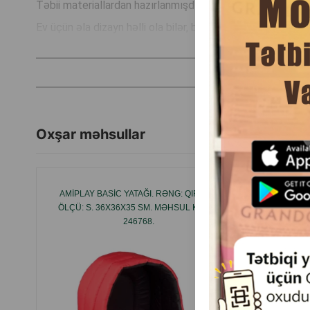
Təbii materiallardan hazırlanmışdır və təmizlənmək və ya 
Ev üçün əla dizayn həlli ola bilər, bu yalnız praktik məqs
bir mebel kimi görünür.
Sevimli ev heyvanınız gündən sonrakı macəralardan sonra d
İstehsalçı ölkə: Polşa.
Oxşar məhsullar
AMIPLAY BASIC YATAĞI. RƏNG: QIRMIZI.
ÖLÇÜ: S. 36X36X35 SM. MƏHSUL KODU:
246768.