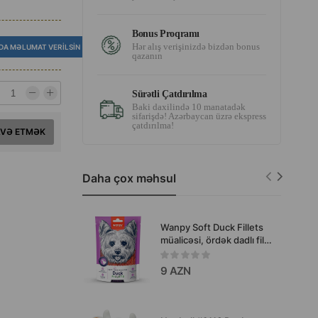
Bonus Proqramı
Hər alış verişinizdə bizdən bonus
DA MƏLUMAT VERILSIN
qazanın
Sürətli Çatdırılma
Baki daxilində 10 manatadək
sifarişdə! Azərbaycan üzrə ekspress
çatdırılma!
AVƏ ETMƏK
Daha çox məhsul
Wanpy Soft Duck Fillets
müalicəsi, ördək dadlı file,
itlər üçün, 100 q.
9 AZN