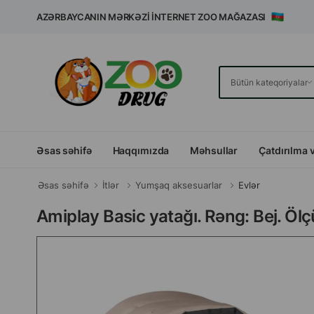
AZƏRBAYCANIN MƏRKƏZI İNTERNET ZOO MAĞAZASI
Əsas səhifə
Haqqımızda
Məhsullar
Çatdırılma 
Əsas səhifə
İtlər
Yumşaq aksesuarlar
Evlər
Amiplay Basic yatağı. Rəng: Bej. Ö