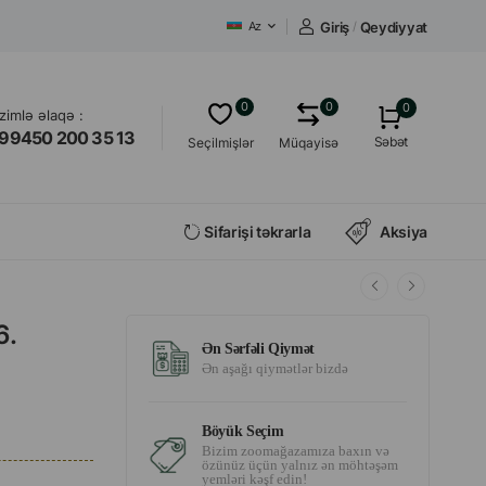
Giriş
/
Qeydiyyat
Az
0
0
0
izimlə əlaqə :
99450 200 35 13
Səbət
Seçilmişlər
Müqayisə
Sifarişi təkrarla
Aksiya
6.
Ən Sərfəli Qiymət
Ən aşağı qiymətlər bizdə
Böyük Seçim
Bizim zoomağazamıza baxın və
özünüz üçün yalnız ən möhtəşəm
yemləri kəşf edin!