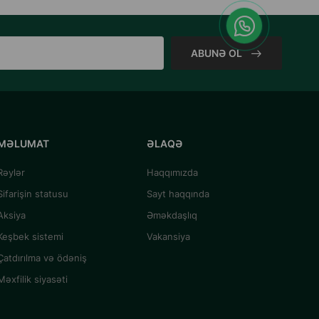
ABUNƏ OL
MƏLUMAT
ƏLAQƏ
Rəylər
Haqqımızda
Sifarişin statusu
Sayt haqqında
Aksiya
Əməkdaşlıq
Keşbek sistemi
Vakansiya
Çatdırılma və ödəniş
Məxfilik siyasəti