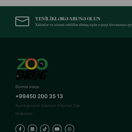
YENILIKLƏRƏ ABUNƏ OLUN
Xəbərlər və xüsusi təkliflər almaq üçün e-poçt ünvanınızı qe
Bizimlə əlaqə
+99450 200 35 13
Azərbaycanın Mərkəzi İnternet Zoo
Mağazası