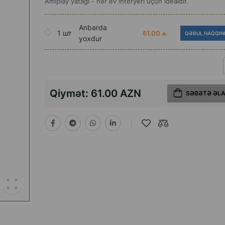
Amiplay yatağı - hər ev interyeri üçün idealdır.
Anbarda
1 шт
61.00 ₼
QƏBUL HAQQIN
yoxdur
Qiymət:
61.00 AZN
SƏBƏTƏ ƏL