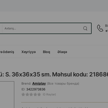
B
+
və ödəniş
Xeyriyyə
Bloq
Əlaqə
lçü: S. 36x36x35 sm. Məhsul kodu: 21868
Amiplay
Brend:
(Все товары бренда)
ID:
3422973836
(0 Rəylər)