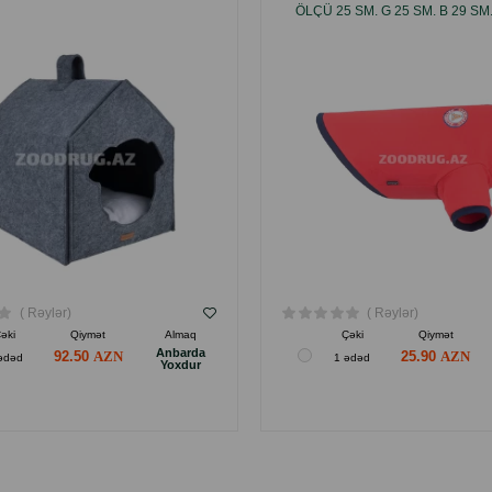
ÖLÇÜ 25 SM. G 25 SM. B 29 SM.
MƏHSUL KODU: 12712
( Rəylər)
( Rəylər)
əki
Qiymət
Almaq
Çəki
Qiymət
Anbarda
92.50
25.90
ədəd
1 ədəd
Yoxdur