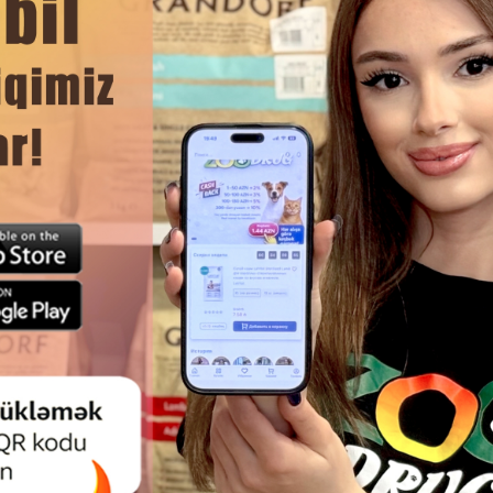
yuyulmaq üçün çıxarıla bilən örtüyü var, evdə təmizlik və təravət
ədlərə xidmət etmir, həm də evə rahatlıq gətirir, ətraf mühitə uyğ
əbdəbəli şəxsi məkanının dadını çıxara və keyfiyyətli istirahət 
DAHA ÇOX OXU
Ham