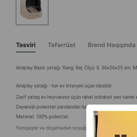
Təsviri
Təfərrüat
Brend Haqqında
Amiplay Basic yatağı. Rəng: Bej. Ölçü: S. 36x36x35 sm. 
Amiplay yatağı - hər ev interyeri üçün idealdır.
Zərif yataq ev heyvanınız üçün rahat istirahət yeri təmin
Dayanıqlı poliester parıdandan hazırlanmışdır.
Material: 100% poliester.
Yumşaqdır və döşəmədən soyuğu keçirmir, ev heyvanınız üç