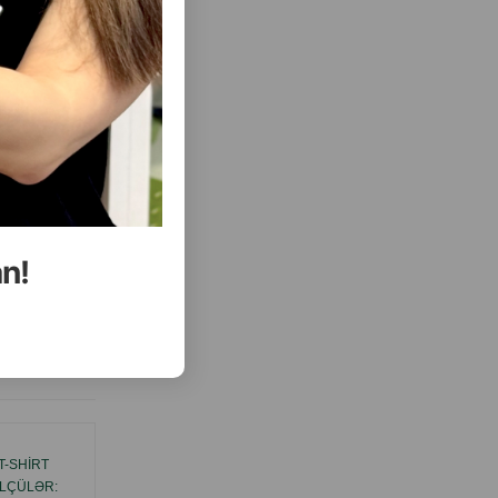
an!
ısını Gör
T-SHIRT
AMIPLAY MAYAMI FUTBOLKA T-SHIRT
ÖLÇÜLƏR:
MINIATURE SCHNAUZER RƏNG: YAŞIL.