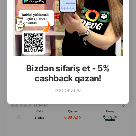
PCHELODAR SLEZNKA LOSYONU, ITLƏR VƏ PIŞIKLƏRIN
GÖZLƏRINI TƏMIZLƏMƏK ÜÇÜN 50 ML.
Bizdən sifariş et - 5%
cashback qazan!
ZOODRUG.AZ
( Rəylər)
Çəki
Qiymət
Almaq
Anbarda
6.00
1 ədəd
Yoxdur