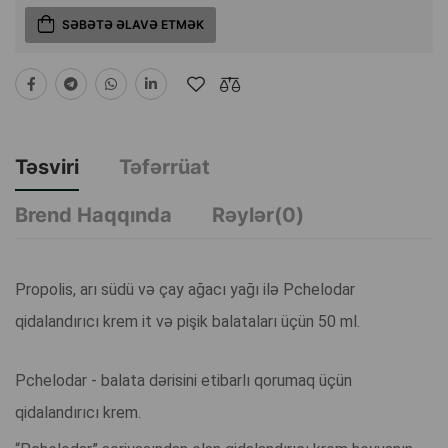
SƏBƏTƏ ƏLAVƏ ETMƏK
Təsviri
Təfərrüat
Brend Haqqında
Rəylər(0)
Propolis, arı südü və çay ağacı yağı ilə Pchelodar
qidalandırıcı krem it və pişik balataları üçün 50 ml.
Pchelodar - balata dərisini etibarlı qorumaq üçün
qidalandırıcı krem.