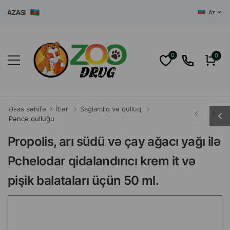
AZASI
Az
0
0
Əsas səhifə
İtlər
Sağlamlıq və qulluq
Pəncə qulluğu
Propolis, arı südü və çay ağacı yağı ilə
Pchelodar qidalandırıcı krem it və
pişik balataları üçün 50 ml.