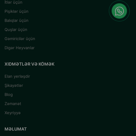
İtlər üçün
Pişiklər üçün
Balıqlar üçün
Quşlar üçün
Gəmiricilər üçün
Digər Heyvanlar
XIDMƏTLƏR VƏ KÖMƏK
Elan yerləşdir
Şikayətlər
Blog
Zəmanət
Xeyriyyə
MƏLUMAT