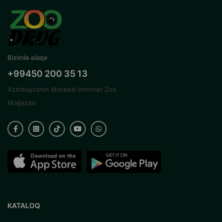
Bizimlə əlaqə
+99450 200 35 13
Azərbaycanın Mərkəzi İnternet Zoo
Mağazası
KATALOQ