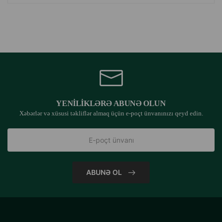
YENILIKLƏRƏ ABUNƏ OLUN
Xəbərlər və xüsusi təkliflər almaq üçün e-poçt ünvanınızı qeyd edin.
ABUNƏ OL