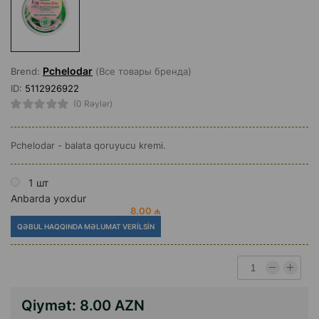
Pchelodar
Brend:
(Все товары бренда)
ID:
5112926922
(0 Rəylər)
Pchelodar - balata qoruyucu kremi.
1 шт
Anbarda yoxdur
8.00 ₼
QƏBUL HAQQINDA MƏLUMAT VERILSIN
Qiymət:
8.00 AZN