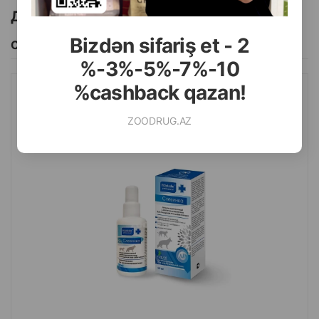
Другие товоры бренда
Bizdən sifariş et - 2
Смотреть Все
%-3%-5%-7%-10
%cashback qazan!
ЛОСЬОН PCHELODAR СЛЕЗИНКА ДЛЯ ЧИСТКИ ГЛАЗ У СОБАК
И КОШЕК 50 МЛ.
ZOODRUG.AZ