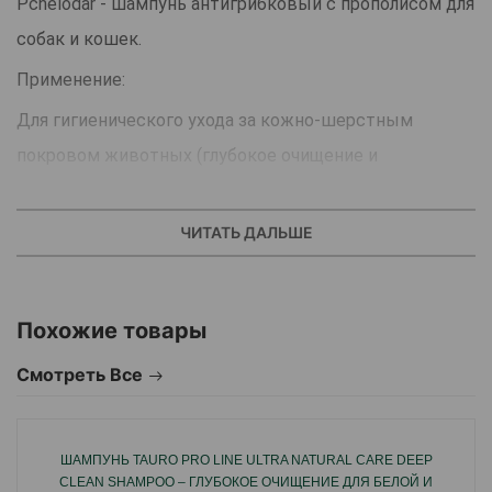
Pchelodar - шампунь антигрибковый с прополисом для
собак и кошек.
Применение:
Для гигиенического ухода за кожно-шерстным
покровом животных (глубокое очищение и
увлажнение кожи, питание и укрепление шерсти).
Для профилактики и лечения дерматомикозов
ЧИТАТЬ ДАЛЬШЕ
(себореи, микроспории, трихофитии и прочих).
Для нормализации работы сальных желез.
Похожие товары
Для санации ран, ссадин и трещин:
в составе комплексной терапии при лечении
Смотреть Все
паразитарных заболеваний кожи.
ШАМПУНЬ TAURO PRO LINE ULTRA NATURAL CARE DEEP
Препарат применяют животным с 3-х недельного
CLEAN SHAMPOO – ГЛУБОКОЕ ОЧИЩЕНИЕ ДЛЯ БЕЛОЙ И