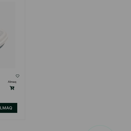
( Rəylər)
Almaq
Çəki
Qiymət
Almaq
220.00
1 ədəd
ALMAQ
ALMAQ