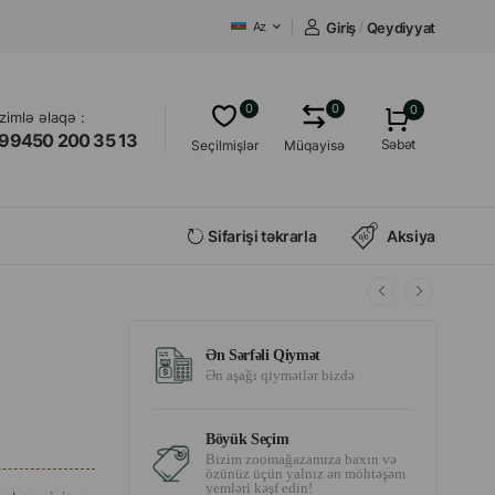
Giriş
/
Qeydiyyat
Az
0
0
0
izimlə əlaqə :
99450 200 35 13
Səbət
Seçilmişlər
Müqayisə
Sifarişi təkrarla
Aksiya
Ən Sərfəli Qiymət
Ən aşağı qiymətlər bizdə
Böyük Seçim
Bizim zoomağazamıza baxın və
özünüz üçün yalnız ən möhtəşəm
yemləri kəşf edin!