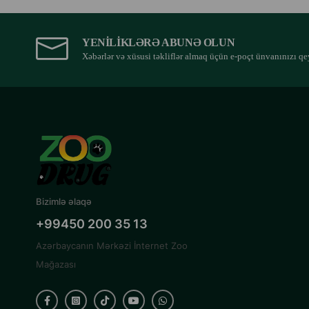
YENILIKLƏRƏ ABUNƏ OLUN
Xəbərlər və xüsusi təkliflər almaq üçün e-poçt ünvanınızı qe
Bizimlə əlaqə
+99450 200 35 13
Azərbaycanın Mərkəzi İnternet Zoo
Mağazası