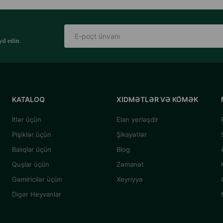
yd edin.
KATALOQ
XIDMƏTLƏR VƏ KÖMƏK
İtlər üçün
Elan yerləşdir
Pişiklər üçün
Şikayətlər
Balıqlar üçün
Blog
Quşlar üçün
Zəmanət
Gəmiricilər üçün
Xeyriyyə
Digər Heyvanlar