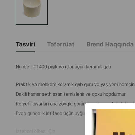
Təsviri
Təfərrüat
Brend Haqqında
Nunbell #1400 pişik və itlər üçün keramik qab
Praktik və möhkəm keramik qab quru və yaş yem həmçini
Daxili hamar səth asan təmizlənir və qoxu hopdurmur
Relyefli divarları ona zövqlü görünüş verir və rahat tutuş 
Evdə gündəlik istifadə üçün uyğundur
İstehsal ölkəsi: Çin