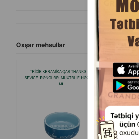
Oxşar məhsullar
TRIXIE KERAMIKA QAB THANKS FOE
FERPL
SEVICE. RƏNGLƏR: MÜXTƏLIF. HƏCM 300
HEYVAN
ML.
TƏ