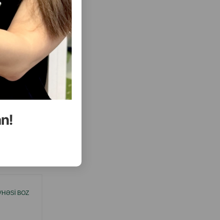
( Rəylər)
Almaq
Çəki
Qiymət
Almaq
11.00
1 ədəd
11.00
1ed goy
ALMAQ
ALMAQ
an!
ısını Gör
VHƏSI BOZ
PIŞIKLƏRIN EV ÜÇÜN DIRƏYI NUNBELL
(OYUN KOMPLEKSI) HÜNDÜRLÜK: 135 SM.