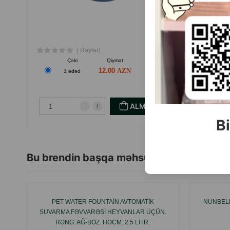
( Rəylər)
Çəki
Qiymət
Almaq
12.00
1 ədəd
1
ALMAQ
Bi
Bu brendin başqa məhsulları
PET WATER FOUNTAIN AVTOMATIK
NUNBELL
SUVARMA FƏVVARƏSI HEYVANLAR ÜÇÜN.
RƏNG: AĞ-BOZ. HƏCM: 2.5 LITR.