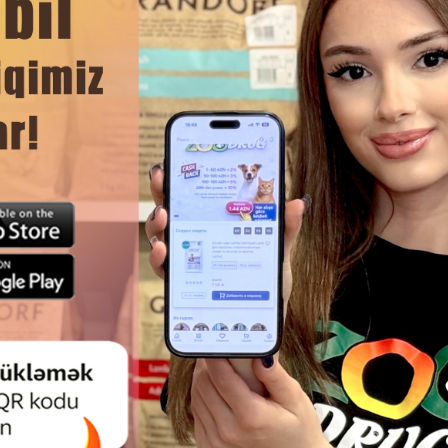
DAHA ÇOX OXU
Ham
AST AVTOMATIK SU QABI — EV
PETKIT FƏVVARƏLƏRININ TƏM
ININ DAIM TƏMIZ SUYA ÇIXIŞINI
ÜÇÜN DƏST
MIN EDƏN RAHAT HƏLLDIR