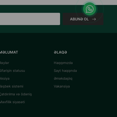
ABUNƏ OL
MƏLUMAT
ƏLAQƏ
Rəylər
Haqqımızda
Sifarişin statusu
Sayt haqqında
Aksiya
Əməkdaşlıq
Keşbek sistemi
Vakansiya
Çatdırılma və ödəniş
Məxfilik siyasəti