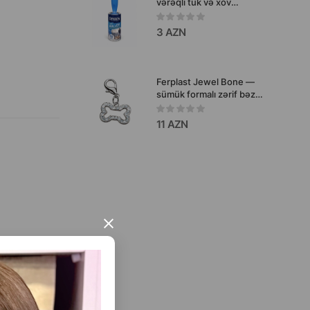
vərəqli tük və xov
təmizləmə rulonu.
3 AZN
Ferplast Jewel Bone —
sümük formalı zərif bəzək
asqısıdır, şəffaf daşlarla
bəzədilmiş parlaq dizayna
11 AZN
malikdir.
×