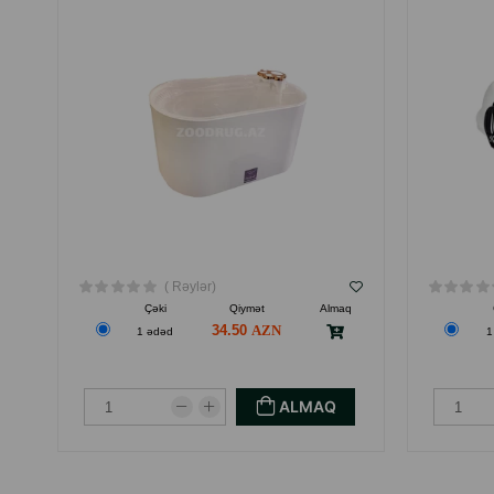
( Rəylər)
Çəki
Qiymət
Almaq
34.50
1 ədəd
1
ALMAQ