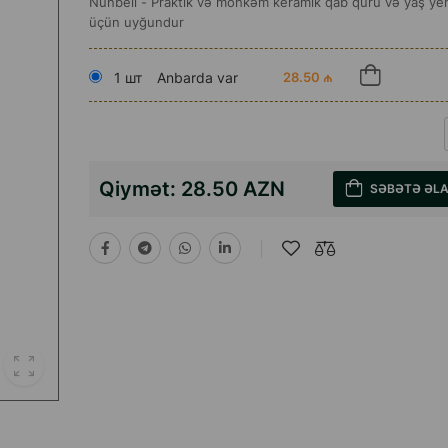
Nunbell - Praktik və möhkəm keramik qab quru və yaş ye
üçün uyğundur
1 шт
Anbarda var
28.50 ₼
Qiymət:
28.50 AZN
SƏBƏTƏ ƏL