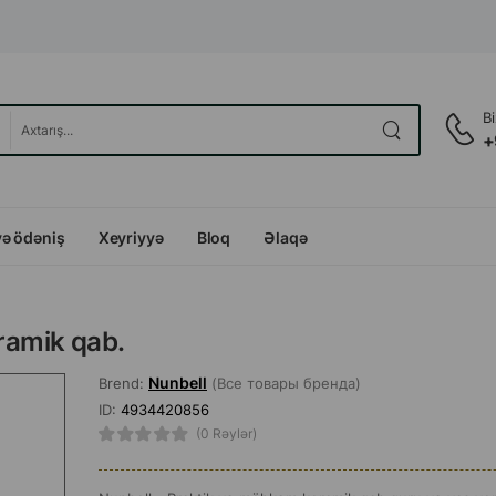
B
+
və ödəniş
Xeyriyyə
Bloq
Əlaqə
eramik qab.
Nunbell
Brend:
(Все товары бренда)
ID:
4934420856
(0 Rəylər)