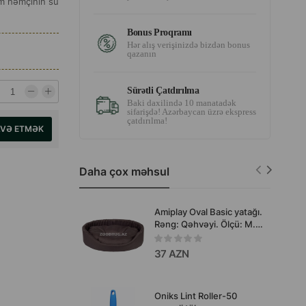
m həmçinin su
Bonus Proqramı
Hər alış verişinizdə bizdən bonus
qazanın
Sürətli Çatdırılma
Baki daxilində 10 manatadək
sifarişdə! Azərbaycan üzrə ekspress
çatdırılma!
AVƏ ETMƏK
Daha çox məhsul
Amiplay Oval Basic yatağı.
Rəng: Qəhvəyi. Ölçü: M.
52x44x14 sm. Məhsul
kodu: 246232.
37 AZN
Oniks Lint Roller-50