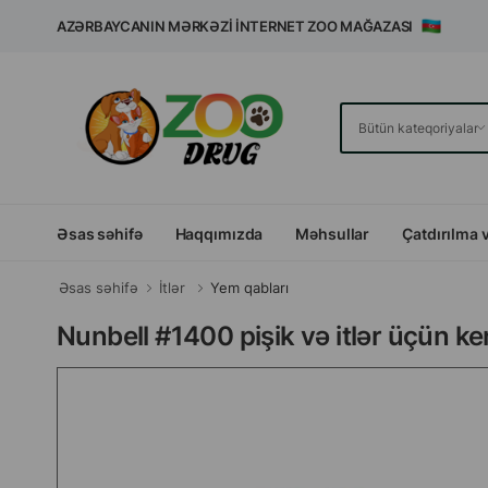
AZƏRBAYCANIN MƏRKƏZI İNTERNET ZOO MAĞAZASI
Əsas səhifə
Haqqımızda
Məhsullar
Çatdırılma 
Əsas səhifə
İtlər
Yem qabları
Nunbell #1400 pişik və itlər üçün k