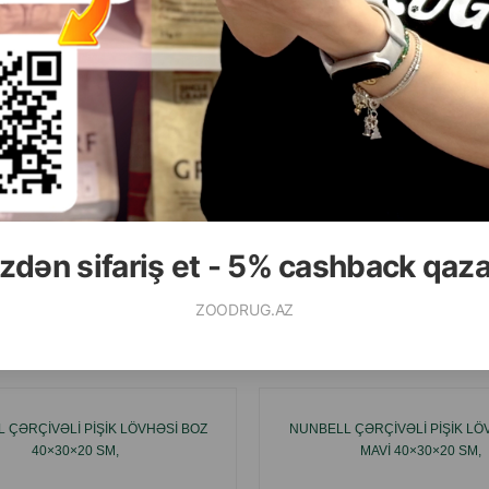
( Rəylər)
( Rəylər)
Çəki
Qiymət
Almaq
Çəki
Qiymət
20.00
9.99
 ədəd
1 ədəd
ALMAQ
zdən sifariş et - 5% cashback qaz
ZOODRUG.AZ
Ham
 ÇƏRÇIVƏLI PIŞIK LÖVHƏSI BOZ
NUNBELL ÇƏRÇIVƏLI PIŞIK LÖ
40×30×20 SM,
MAVI 40×30×20 SM,