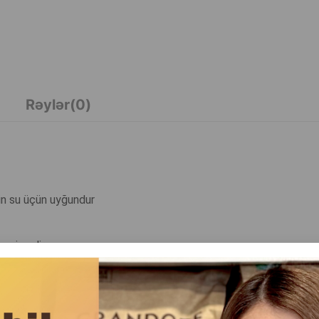
Rəylər(0)
n su üçün uyğundur
təmin edir