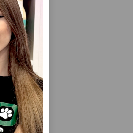
ısını Gör
IZLƏNMƏSI
CADO PET ITLƏR VƏ PIŞIKLƏR ÜÇÜN
AVTOKORMUŞKА AVTOPOYKA, 3000 ML.