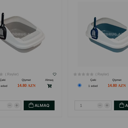
( Rəylər)
( Rəylər)
Çəki
Qiymət
Almaq
Çəki
Qiymət
14.80
14.80
 ədəd
1 ədəd
ALMAQ