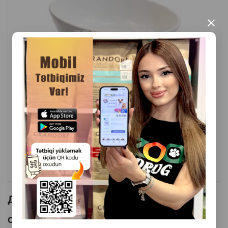
×
( Отзывы)
Масса
Цена
Купить
18.50
1 шт
КУПИТЬ
Другие товоры бренда
Смотреть Все