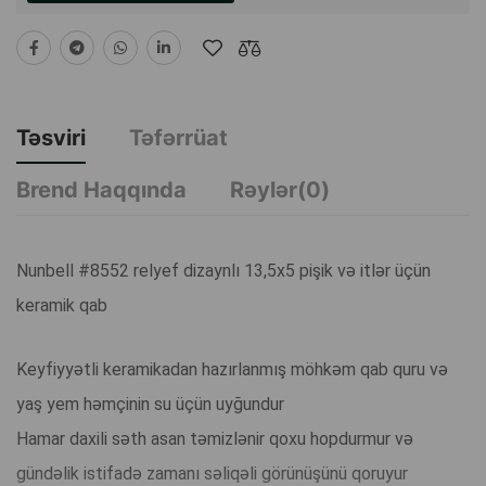
Təsviri
Təfərrüat
Brend Haqqında
Rəylər(0)
Nunbell #8552 relyef dizaynlı 13,5x5 pişik və itlər üçün
keramik qab
Keyfiyyətli keramikadan hazırlanmış möhkəm qab quru və
yaş yem həmçinin su üçün uyğundur
Hamar daxili səth asan təmizlənir qoxu hopdurmur və
gündəlik istifadə zamanı səliqəli görünüşünü qoruyur