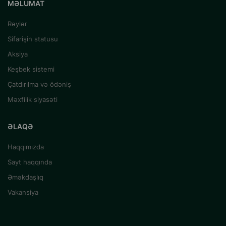
MƏLUMAT
Rəylər
Sifarişin statusu
Aksiya
Keşbek sistemi
Çatdırılma və ödəniş
Məxfilik siyasəti
ƏLAQƏ
Haqqımızda
Sayt haqqında
Əməkdaşlıq
Vakansiya