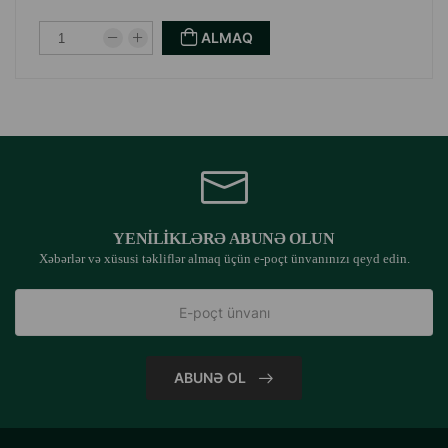
ALMAQ
YENILIKLƏRƏ ABUNƏ OLUN
Xəbərlər və xüsusi təkliflər almaq üçün e-poçt ünvanınızı qeyd edin.
ABUNƏ OL