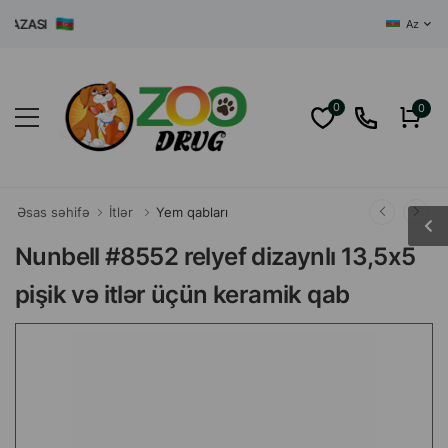
ZASI
Az
0
0
Əsas səhifə
İtlər
Yem qabları
Nunbell #8552 relyef dizaynlı 13,5x5
pişik və itlər üçün keramik qab