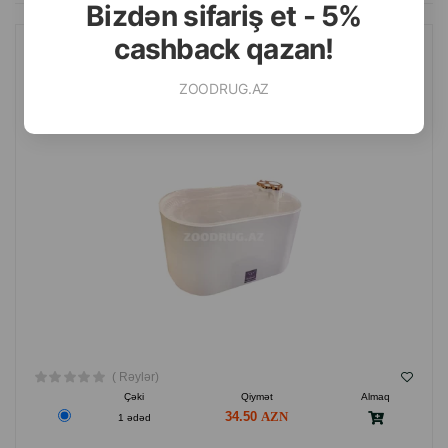
Bizdən sifariş et - 5%
cashback qazan!
PET WATER FOUNTAIN AVTOMATIK SUVARMA FƏVVARƏSI
HEYVANLAR ÜÇÜN. RƏNG: AĞ-BOZ. HƏCM: 2.5 LITR.
ZOODRUG.AZ
( Rəylər)
Çəki
Qiymət
Almaq
34.50
1 ədəd