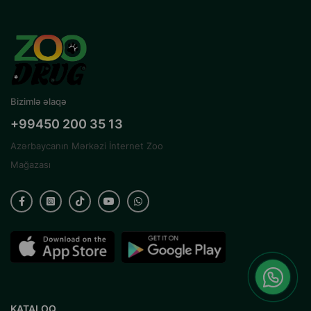
Bizimlə əlaqə
+99450 200 35 13
Azərbaycanın Mərkəzi İnternet Zoo
Mağazası
KATALOQ