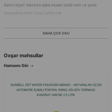
Xarici relyef tekstura qaba müasir üslub verir və yerini
dəyişərkən rahat tutuş təmin edir
Dayanıqlı altlıq və optimal dərinlik yemləməni rahat və
səliqəli edir
DAHA ÇOX OXU
Neytral ağ rəng istənilən interyerə uyğunlaşır
İstehsal ölkəsi: Çin
Oxşar məhsullar
Hamısını Gör
NUNBELL PET WATER FOUNTAIN NB0065 – HEYVANLAR ÜÇÜN
AVTOMATIK IÇMƏLI FONTAN. RƏNG: AĞ-GÖY. FORMASI:
KVADRAT. HƏCMI: 2.5 LITR.