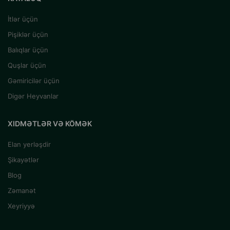
İtlər üçün
Pişiklər üçün
Balıqlar üçün
Quşlar üçün
Gəmiricilər üçün
Digər Heyvanlar
XIDMƏTLƏR VƏ KÖMƏK
Elan yerləşdir
Şikayətlər
Blog
Zəmanət
Xeyriyyə