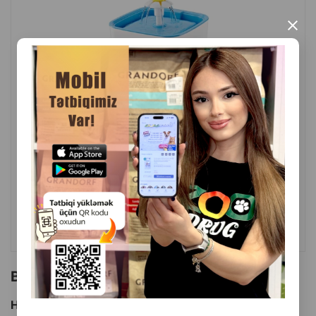
×
( Rəylər)
Çəki
Qiymət
Almaq
66.00
1 ədəd
ALMAQ
Bu brendin başqa məhsulları
Hamısını Gör