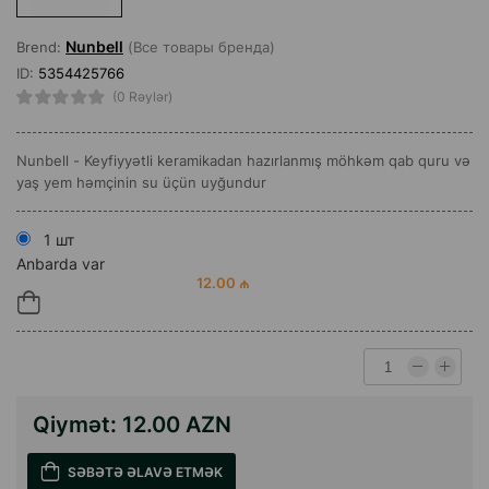
Nunbell
Brend:
(Все товары бренда)
ID:
5354425766
(0 Rəylər)
Nunbell - Keyfiyyətli keramikadan hazırlanmış möhkəm qab quru və
yaş yem həmçinin su üçün uyğundur
1 шт
Anbarda var
12.00 ₼
Qiymət:
12.00 AZN
SƏBƏTƏ ƏLAVƏ ETMƏK