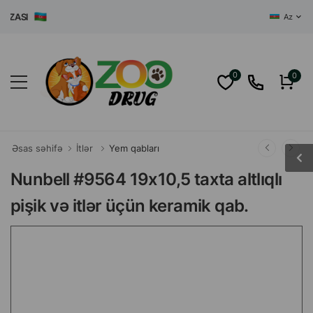
ASI
Az
0
0
Əsas səhifə
İtlər
Yem qabları
Nunbell #9564 19x10,5 taxta altlıqlı
pişik və itlər üçün keramik qab.