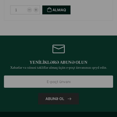
ALMAQ
YENILIKLƏRƏ ABUNƏ OLUN
Xəbərlər və xüsusi təkliflər almaq üçün e-poçt ünvanınızı qeyd edin.
ABUNƏ OL