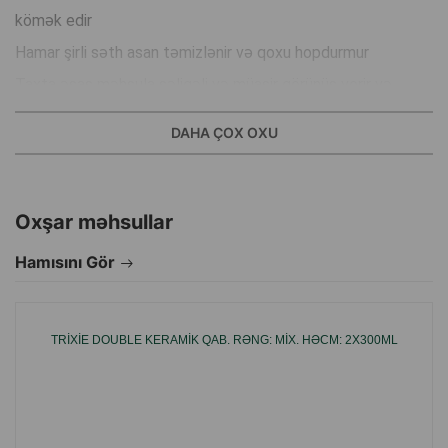
kömək edir
Hamar şirli səth asan təmizlənir və qoxu hopdurmur
Taxta əsas məhsula səliqəli və müasir görünüş verir və
istənilən interyerə uyğunlaşır
DAHA ÇOX OXU
Quru və yaş yem həmçinin su üçün uyğundur
İstehsal ölkəsi: Çin.
Oxşar məhsullar
Hamısını Gör
TRIXIE DOUBLE KERAMIK QAB. RƏNG: MIX. HƏCM: 2X300ML