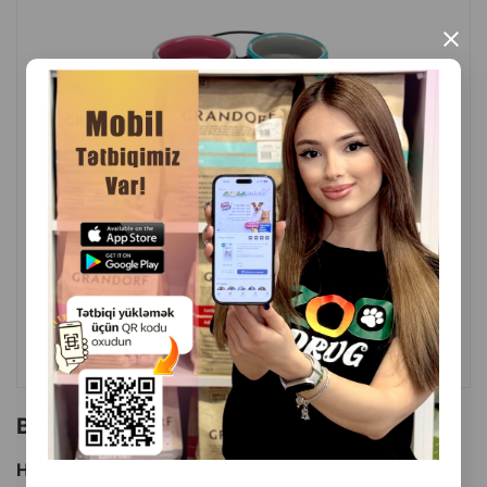
×
( Rəylər)
Çəki
Qiymət
Almaq
30.00
1 ədəd
ALMAQ
Bu brendin başqa məhsulları
Hamısını Gör