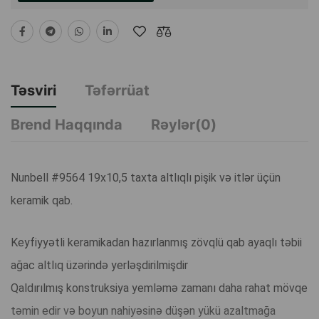
Təsviri
Təfərrüat
Brend Haqqında
Rəylər(0)
Nunbell #9564 19x10,5 taxta altlıqlı pişik və itlər üçün
keramik qab.
Keyfiyyətli keramikadan hazırlanmış zövqlü qab ayaqlı təbii
ağac altlıq üzərində yerləşdirilmişdir
Qaldırılmış konstruksiya yemləmə zamanı daha rahat mövqe
təmin edir və boyun nahiyəsinə düşən yükü azaltmağa