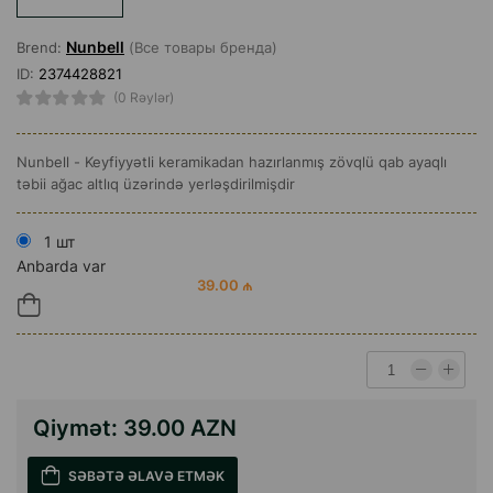
Nunbell
Brend:
(Все товары бренда)
ID:
2374428821
(0 Rəylər)
Nunbell - Keyfiyyətli keramikadan hazırlanmış zövqlü qab ayaqlı
təbii ağac altlıq üzərində yerləşdirilmişdir
1 шт
Anbarda var
39.00 ₼
Qiymət:
39.00 AZN
SƏBƏTƏ ƏLAVƏ ETMƏK