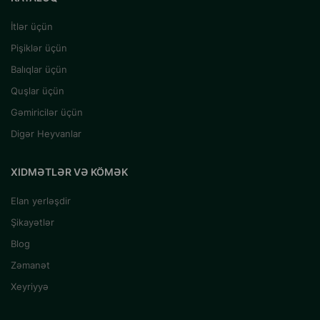
İtlər üçün
Pişiklər üçün
Balıqlar üçün
Quşlar üçün
Gəmiricilər üçün
Digər Heyvanlar
XIDMƏTLƏR VƏ KÖMƏK
Elan yerləşdir
Şikayətlər
Blog
Zəmanət
Xeyriyyə