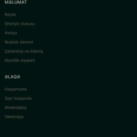
MƏLUMAT
Rəylər
Sifarişin statusu
Aksiya
Keşbek sistemi
Çatdırılma və ödəniş
Məxfilik siyasəti
ƏLAQƏ
Haqqımızda
Sayt haqqında
Əməkdaşlıq
Vakansiya