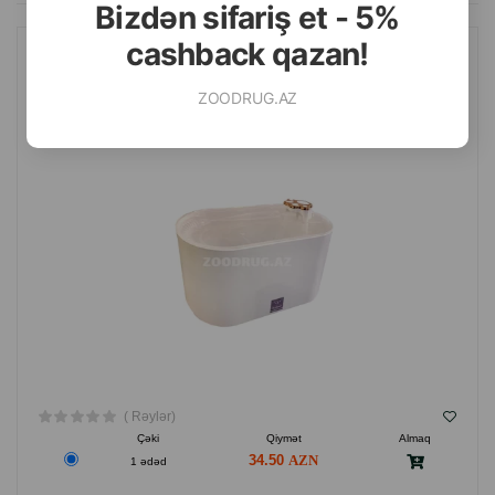
Bizdən sifariş et - 5%
cashback qazan!
PET WATER FOUNTAIN AVTOMATIK SUVARMA FƏVVARƏSI
HEYVANLAR ÜÇÜN. RƏNG: AĞ-BOZ. HƏCM: 2.5 LITR.
ZOODRUG.AZ
( Rəylər)
Çəki
Qiymət
Almaq
34.50
1 ədəd