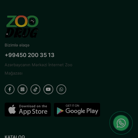
Bizimlə əlaqə
+99450 200 35 13
Azərbaycanın Mərkəzi İnternet Zoo
Mağazası
KATALOQ