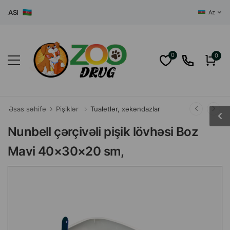
SI
Az
0
0
Əsas səhifə
Pişiklər
Tualetlər, xəkəndazlar
Nunbell çərçivəli pişik lövhəsi Boz
Mavi 40×30×20 sm,