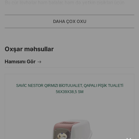
Bu cür lövhələr həm balalar, həm də yetkin pişikləri üçün
uyğundur, evdə təmizlik və qaydanı saxlamağa kömək edir.
DAHA ÇOX OXU
Oxşar məhsullar
Hamısını Gör
SAVIC NESTOR QIRMIZI BIOTUUALET, QAPALI PIŞIK TUALETI
56X39X38,5 SM