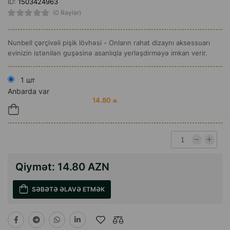
ID:
1503424963
(0 Rəylər)
Nunbell çərçivəli pişik lövhəsi - Onların rahat dizaynı aksessuarı
evinizin istənilən guşəsinə asanlıqla yerləşdirməyə imkan verir.
1 шт
Anbarda var
14.80 ₼
Qiymət:
14.80 AZN
SƏBƏTƏ ƏLAVƏ ETMƏK