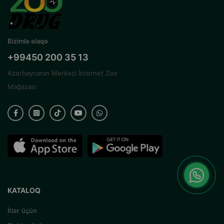
Bizimlə əlaqə
+99450 200 35 13
Azərbaycanın Mərkəzi İnternet Zoo
Mağazası
KATALOQ
İtlər üçün