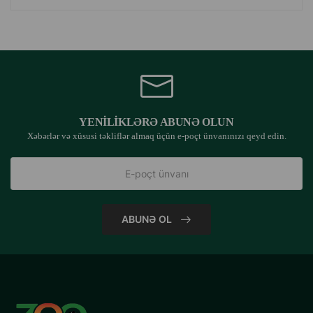
YENILIKLƏRƏ ABUNƏ OLUN
Xəbərlər və xüsusi təkliflər almaq üçün e-poçt ünvanınızı qeyd edin.
ABUNƏ OL