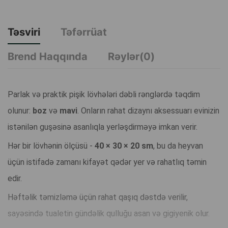
Təsviri
Təfərrüat
Brend Haqqında
Rəylər(0)
Parlak və praktik pişik lövhələri dəbli rənglərdə təqdim
olunur:
boz
və
mavi
. Onların rahat dizaynı aksessuarı evinizin
istənilən guşəsinə asanlıqla yerləşdirməyə imkan verir.
Hər bir lövhənin ölçüsü -
40 × 30 × 20 sm
, bu da heyvan
üçün istifadə zamanı kifayət qədər yer və rahatlıq təmin
edir.
Həftəlik təmizləmə üçün rahat qaşıq dəstdə verilir,
sayəsində tualetin gündəlik qulluğu asan və gigiyenik olur.