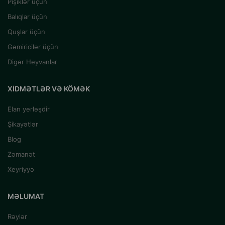
Pişiklər üçün
Balıqlar üçün
Quşlar üçün
Gəmiricilər üçün
Digər Heyvanlar
XIDMƏTLƏR VƏ KÖMƏK
Elan yerləşdir
Şikayətlər
Blog
Zəmanət
Xeyriyyə
MƏLUMAT
Rəylər