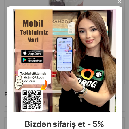
×
( Rəylər)
Çəki
Qiymət
Almaq
54.00
1 ədəd
ALMAQ
Bu brendin başqa məhsulları
Hamısını Gör
Bizdən sifariş et - 5%
PET WATER FOUNTAIN AVTOMATIK SUVARMA FƏVVARƏSI