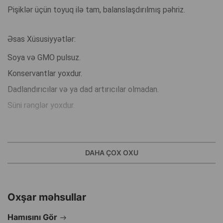
Pişiklər üçün toyuq ilə tam, balanslaşdırılmış pəhriz.
Əsas Xüsusiyyətlər:
Soya və GMO pulsuz.
Konservantlar yoxdur.
Dadlandırıcılar və ya dad artırıcılar olmadan.
Süni rənglər yoxdur.
Toyuqlu YENİ CAT, ev heyvanınızın sağlamlığını və canlılığını
dəstəkləmək üçün yüksək keyfiyyətli inqrediyentlərdən
DAHA ÇOX OXU
istifadə edilməklə hazırlanmış balanslaşdırılmış və dadlı
qidadır.
Oxşar məhsullar
Ev heyvanları üçün yüksək keyfiyyətli sağlam qida istehsal
Hamısını Gör