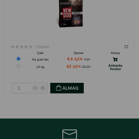
( Rəylər)
Çəki
Qiymət
Almaq
4.4
4.50
Кq (çəki ilə)
Anbarda
63
65.00
15 kg
Yoxdur
ALMAQ