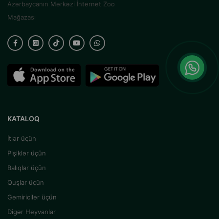
Azərbaycanın Mərkəzi İnternet Zoo
Mağazası
KATALOQ
İtlər üçün
Pişiklər üçün
Balıqlar üçün
Quşlar üçün
Gəmiricilər üçün
Digər Heyvanlar