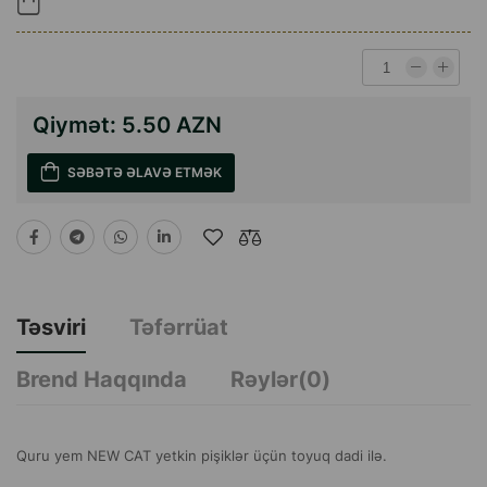
Qiymət:
5.50 AZN
SƏBƏTƏ ƏLAVƏ ETMƏK
Təsviri
Təfərrüat
Brend Haqqında
Rəylər(0)
Quru yem NEW CAT yetkin pişiklər üçün toyuq dadi ilə.