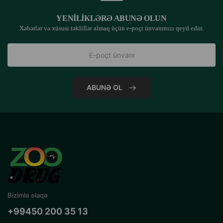
YENILIKLƏRƏ ABUNƏ OLUN
Xəbərlər və xüsusi təkliflər almaq üçün e-poçt ünvanınızı qeyd edin.
ABUNƏ OL
Bizimlə əlaqə
+99450 200 35 13