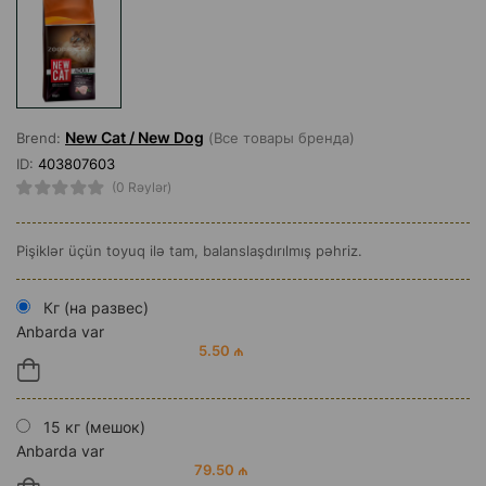
New Cat / New Dog
Brend:
(Все товары бренда)
ID:
403807603
(0 Rəylər)
Pişiklər üçün toyuq ilə tam, balanslaşdırılmış pəhriz.
Кг (на развес)
Anbarda var
5.50 ₼
15 кг (мешок)
Anbarda var
79.50 ₼