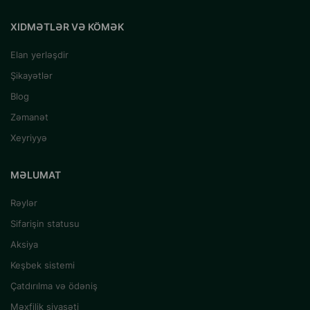
XIDMƏTLƏR VƏ KÖMƏK
Elan yerləşdir
Şikayətlər
Blog
Zəmanət
Xeyriyyə
MƏLUMAT
Rəylər
Sifarişin statusu
Aksiya
Keşbek sistemi
Çatdırılma və ödəniş
Məxfilik siyasəti