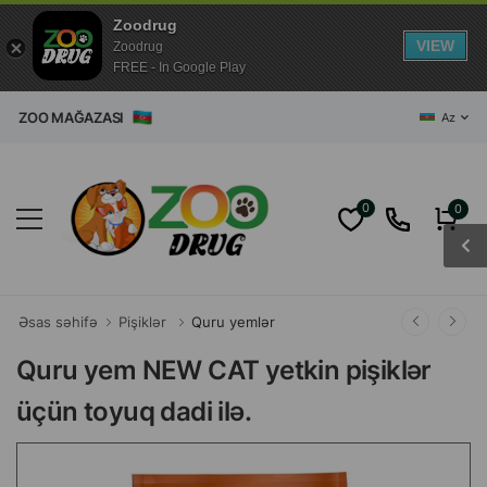
Zoodrug
VIEW
Zoodrug
FREE - In Google Play
AĞAZASI
Az
0
0
Əsas səhifə
Pişiklər
Quru yemlər
Quru yem NEW CAT yetkin pişiklər
üçün toyuq dadi ilə.