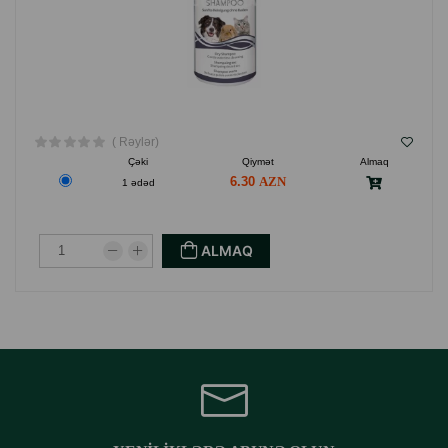
( Rəylər)
Çəki
Qiymət
Almaq
6.30
1 ədəd
ALMAQ