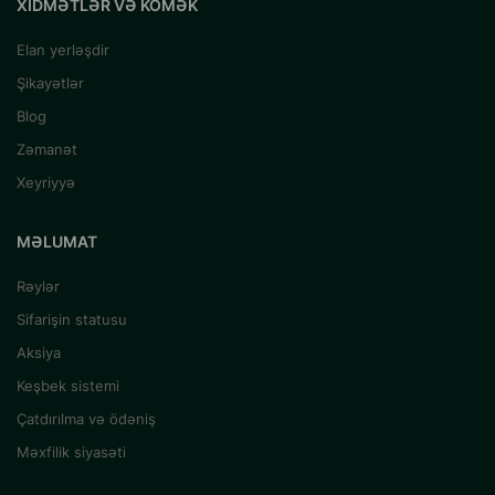
XIDMƏTLƏR VƏ KÖMƏK
Elan yerləşdir
Şikayətlər
Blog
Zəmanət
Xeyriyyə
MƏLUMAT
Rəylər
Sifarişin statusu
Aksiya
Keşbek sistemi
Çatdırılma və ödəniş
Məxfilik siyasəti