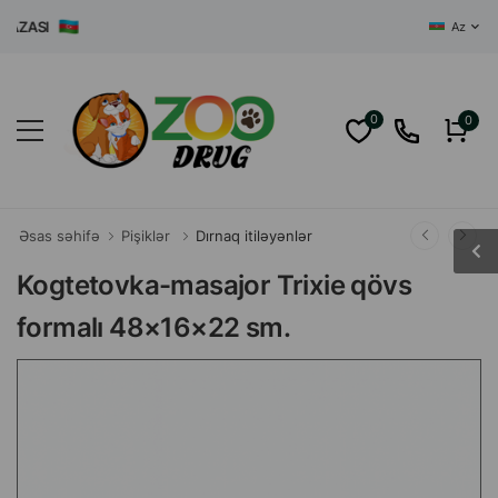
ASI
Az
0
0
Əsas səhifə
Pişiklər
Dırnaq itiləyənlər
Kogtetovka-masajor Trixie qövs
formalı 48×16×22 sm.