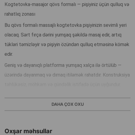
Кogtetovka-masajor qövs formalı — pişiyiniz üçün qulluq və
rahatlıq zonası
Bu qövs formalı massajlı kogtetovka pişiyinizin sevimli yeri
olacaq. Sərt fırça dərini yumşaq şəkildə masaj edir, artıq
tükləri təmizləyir və pişiyin özündən qulluq etməsinə kömək
edir.
Geniş və dayanıqlı platforma yumşaq xalça ilə örtülüb —
üzərində dayanmaq və dırnaq itiləmək rahatdır. Konstruksiya
təhlükəsiz, möhkəm və gündəlik istifadə üçün uyğundur.
Üstünlüklər
DAHA ÇOX OXU
• effektiv masaj və tüklərin yığışdırılması
• tük tökülməsinin azalmasına kömək edir
• az yer tutur
Oxşar məhsullar
• dayanıqlı əsas