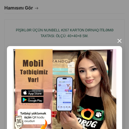
Hamısını Gör
• bütün yaş qrupları üçün uyğundur
İstehsal ölkəsi: Çin
Brend: Trixie
PIŞIKLƏR ÜÇÜN NUNBELL #267 KARTON DIRNAQ ITILƏMƏ
TAXTASI. ÖLÇÜ: 40×40×8 SM.
×
( Rəylər)
Çəki
Qiymət
Almaq