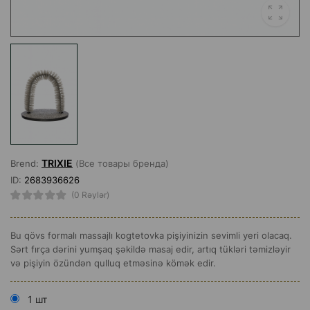
TRIXIE
Brend:
(Все товары бренда)
ID:
2683936626
(0 Rəylər)
Bu qövs formalı massajlı kogtetovka pişiyinizin sevimli yeri olacaq.
Sərt fırça dərini yumşaq şəkildə masaj edir, artıq tükləri təmizləyir
və pişiyin özündən qulluq etməsinə kömək edir.
1 шт