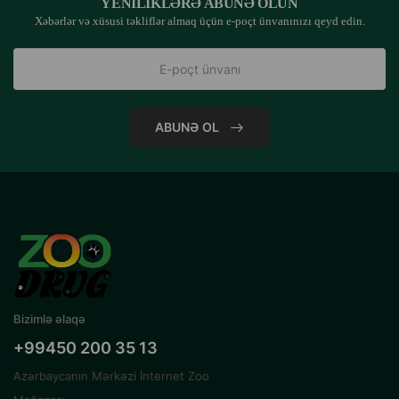
YENILIKLƏRƏ ABUNƏ OLUN
Xəbərlər və xüsusi təkliflər almaq üçün e-poçt ünvanınızı qeyd edin.
ABUNƏ OL
Bizimlə əlaqə
+99450 200 35 13
Azərbaycanın Mərkəzi İnternet Zoo