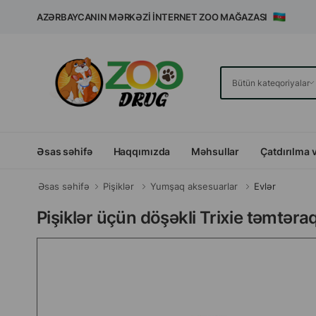
AZƏRBAYCANIN MƏRKƏZI İNTERNET ZOO MAĞAZASI
Əsas səhifə
Haqqımızda
Məhsullar
Çatdırılma 
Əsas səhifə
Pişiklər
Yumşaq aksesuarlar
Evlər
Pişiklər üçün döşəkli Trixie təmtəra