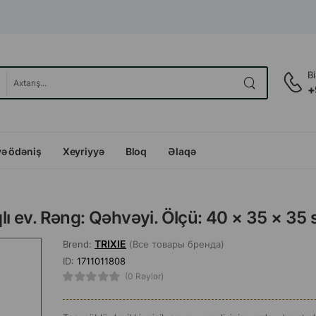
B
+
və ödəniş
Xeyriyyə
Bloq
Əlaqə
qlı ev. Rəng: Qəhvəyi. Ölçü: 40 × 35 × 35 
TRIXIE
Brend:
(Все товары бренда)
ID:
1711011808
(0 Rəylər)