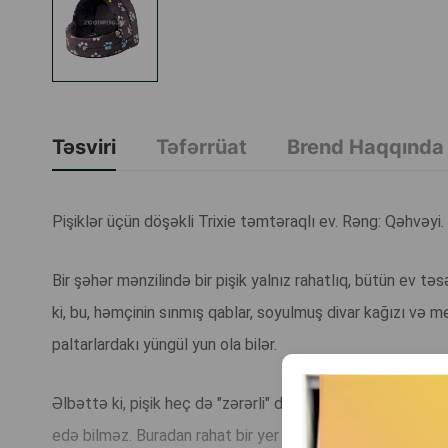
Təsviri
Təfərrüat
Brend Haqqında
Pişiklər üçün döşəkli Trixie təmtəraqlı ev. Rəng: Qəhvəyi.
Bir şəhər mənzilində bir pişik yalnız rahatlıq, bütün ev t
ki, bu, həmçinin sınmış qablar, soyulmuş divar kağızı və 
paltarlardakı yüngül yun ola bilər.
Əlbəttə ki, pişik heç də "zərərli" deyil - sadəcə olaraq, in
edə bilməz. Buradan rahat bir yer üçün daimi axtarış gəlir -