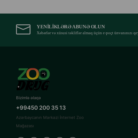
YENILIKLƏRƏ ABUNƏ OLUN
Xəbərlər və xüsusi təkliflər almaq üçün e-poçt ünvanınızı qe
Bizimlə əlaqə
+99450 200 35 13
Azərbaycanın Mərkəzi İnternet Zoo
Mağazası