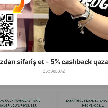
( Rəylər)
Çəki
Qiymət
Almaq
299.00
 ədəd
zdən sifariş et - 5% cashback qaz
ALMAQ
ZOODRUG.AZ
Ham
NAQ ÜÇÜN KOMPLEKS TRIXIE
KASA TRIXIE KERAMIK. RƏNG:
ŞIKLƏR ÜÇÜN. RƏNG: BEJ.
HƏCMI: 600 ML.