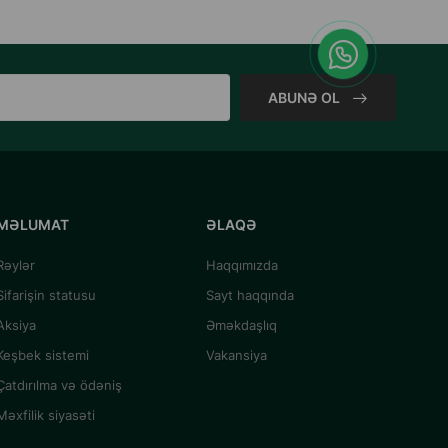
ABUNƏ OL
MƏLUMAT
ƏLAQƏ
Rəylər
Haqqımızda
Sifarişin statusu
Sayt haqqında
Aksiya
Əməkdaşlıq
Keşbek sistemi
Vakansiya
Çatdırılma və ödəniş
Məxfilik siyasəti