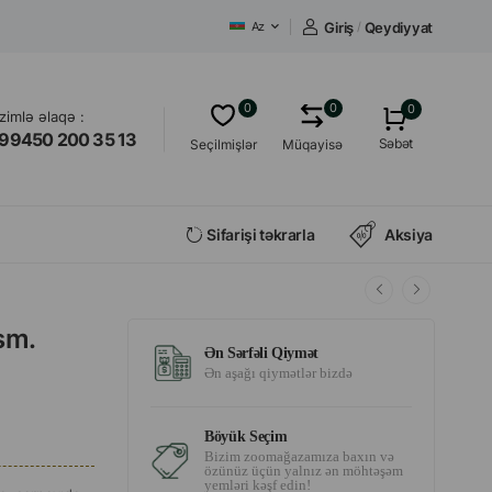
Giriş
/
Qeydiyyat
Az
0
0
0
izimlə əlaqə :
99450 200 35 13
Səbət
Seçilmişlər
Müqayisə
Sifarişi təkrarla
Aksiya
sm.
Ən Sərfəli Qiymət
Ən aşağı qiymətlər bizdə
Böyük Seçim
Bizim zoomağazamıza baxın və
özünüz üçün yalnız ən möhtəşəm
yemləri kəşf edin!