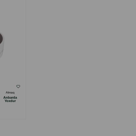
250 ML.
( Rəylər)
Almaq
Çəki
Qiymət
Almaq
Anbarda
Anbarda
8.00
1 ədəd
Yoxdur
Yoxdur