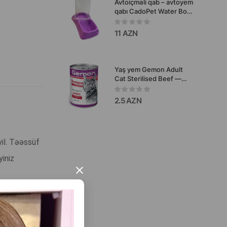
Avtoiçməli qab – avtoyem
qabı CadoPet Water Bowl
itlər və pişiklər üçün.
Rəng: bənövşəyi. Həcm:
11 AZN
1750 ml.
Yaş yem Gemon Adult
Cat Sterilised Beef —
böyüklər üçün,
qısırlaşdırılmış pişiklər və
2.5 AZN
sterilizasiya olunmuş
pişiklər üçün dana
ətindən parçalarla, 415 q
yil. Təəssüf
yiniz
×
elə qəbul