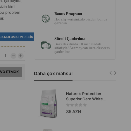
a, çarpayıda,
izin kimi
, bu problem
Bonus Proqramı
ar.
Hər alış verişinizdə bizdən bonus
qazanın
DA MƏLUMAT VERILSIN
Sürətli Çatdırılma
Baki daxilində 10 manatadək
sifarişdə! Azərbaycan üzrə ekspress
çatdırılma!
AVƏ ETMƏK
Daha çox məhsul
Nature’s Protection
Superior Care White
Dogs Junior Grain Free —
bütün cinslərdən olan
35 AZN
balaca itlər (küçüklər)
üçün nəzərdə tutulmuş,
dənəsiz quru yemdir.