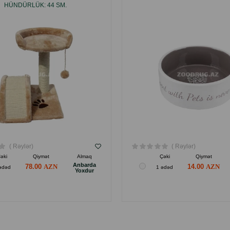
HÜNDÜRLÜK: 44 SM.
( Rəylər)
( Rəylər)
əki
Qiymət
Almaq
Çəki
Qiymət
Anbarda
78.00
14.00
ədəd
1 ədəd
Yoxdur