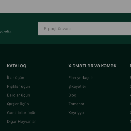
yd edin.
KATALOQ
XIDMƏTLƏR VƏ KÖMƏK
İtlər üçün
Elan yerləşdir
Pişiklər üçün
Şikayətlər
Balıqlar üçün
Blog
Quşlar üçün
Zəmanət
Gəmiricilər üçün
Xeyriyyə
Digər Heyvanlar