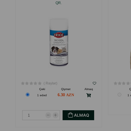
QR.
( Rəylər)
Çəki
Qiymət
Almaq
Ç
6.30
1 ədəd
1 
ALMAQ