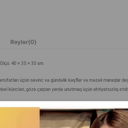
Rəylər(0)
 Ölçü: 40 × 35 × 35 sm.
əsərrüfatları üçün sevinc və gündəlik kəşflər və məzəli maraqlar de
mebel küncləri, gözə çarpan yerdə unutmaq üçün ehtiyatsızlıq etdi
sanlar kimi, öz şəxsi küncünə ehtiyacı var və o, bütün mənzilinizi b
 pişik üçün əlverişli, lakin bəzən sizin üçün olduqca əlverişsizdir.