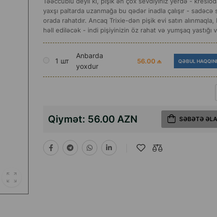
Təəccüblü deyil ki, pişik ən çox sevdiyiniz yerdə - kreslod
yaxşı paltarda uzanmağa bu qədər inadla çalışır - sadəcə s
orada rahatdır. Ancaq Trixie-dən pişik evi satın alınmaqla
həll ediləcək - indi pişiyinizin öz rahat və yumşaq yastığı v
Anbarda
1 шт
56.00 ₼
QƏBUL HAQQIN
yoxdur
Qiymət:
56.00 AZN
SƏBƏTƏ ƏL