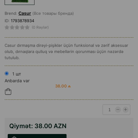
Casur
Brend:
(Все товары бренда)
ID:
1793878934
(0 Rəylər)
Casur dırmaşma dirəyi-pişiklər üçün funksional və zərif aksesuar
olub, dırnaqlara qulluq və mebellərin qorunması üçün nəzərdə
tutulub.
1 шт
Anbarda var
38.00 ₼
Qiymət:
38.00 AZN