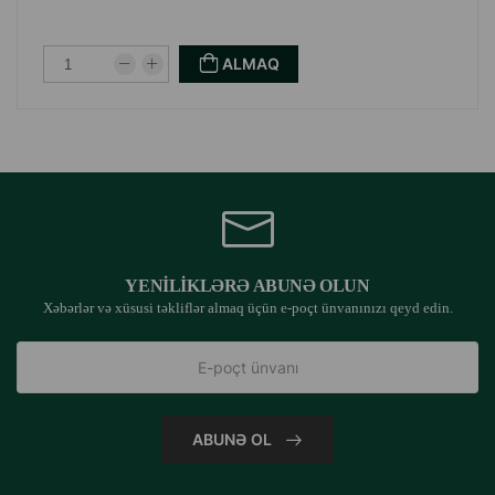
ALMAQ
YENILIKLƏRƏ ABUNƏ OLUN
Xəbərlər və xüsusi təkliflər almaq üçün e-poçt ünvanınızı qeyd edin.
ABUNƏ OL