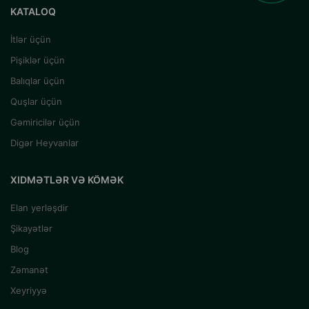
KATALOQ
İtlər üçün
Pişiklər üçün
Balıqlar üçün
Quşlar üçün
Gəmiricilər üçün
Digər Heyvanlar
XIDMƏTLƏR VƏ KÖMƏK
Elan yerləşdir
Şikayətlər
Blog
Zəmanət
Xeyriyyə