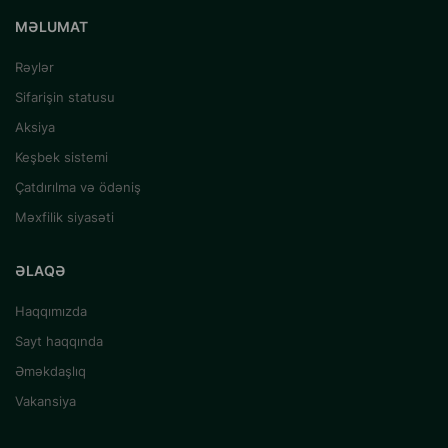
MƏLUMAT
Rəylər
Sifarişin statusu
Aksiya
Keşbek sistemi
Çatdırılma və ödəniş
Məxfilik siyasəti
ƏLAQƏ
Haqqımızda
Sayt haqqında
Əməkdaşlıq
Vakansiya