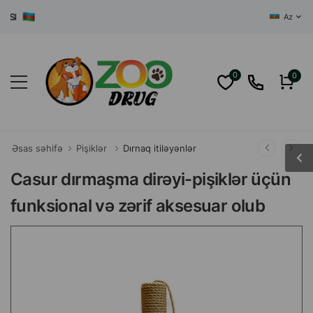
AZƏRBAYCAN
Az
0
0
Əsas səhifə
Pişiklər
Dırnaq itiləyənlər
Casur dırmaşma dirəyi-pişiklər üçün
funksional və zərif aksesuar olub