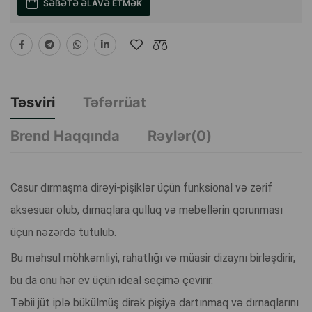
SƏBƏTƏ ƏLAVƏ ETMƏK
Təsviri
Təfərrüat
Brend Haqqında
Rəylər(0)
Casur dırmaşma dirəyi-pişiklər üçün funksional və zərif
aksesuar olub, dırnaqlara qulluq və mebellərin qorunması
üçün nəzərdə tutulub.
Bu məhsul möhkəmliyi, rahatlığı və müasir dizaynı birləşdirir,
bu da onu hər ev üçün ideal seçimə çevirir.
Təbii jüt iplə bükülmüş dirək pişiyə dartınmaq və dırnaqlarını