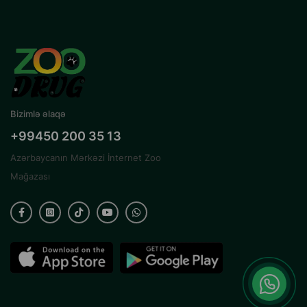
Bizimlə əlaqə
+99450 200 35 13
Azərbaycanın Mərkəzi İnternet Zoo
Mağazası