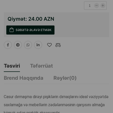
Qiymət:
24.00 AZN
SƏBƏTƏ ƏLAVƏ ETMƏK
Təsviri
Təfərrüat
Brend Haqqında
Rəylər(0)
Casur dırmaşma dirəyi pişiklərin dırnaqlarını ideal vəziyyətdə
saxlamağa və mebellərin zədələnməsinin qarşısını almağa
kömək edən praktik aksesuardır.