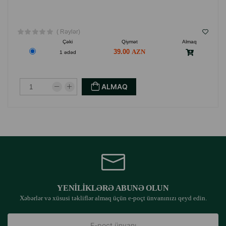
( Rəylər)
Çəki
Qiymət
Almaq
39.00
1 ədəd
ALMAQ
YENILIKLƏRƏ ABUNƏ OLUN
Xəbərlər və xüsusi təkliflər almaq üçün e-poçt ünvanınızı qeyd edin.