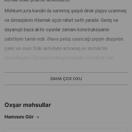
Möhkəm juta kəndiri ilə sarınmış şaquli dirək pişiyə uzanmaq
və dırnaqlarını itiləmək üçün rahat səth yaradır. Geniş və
dayanıqlı baza aktiv oyunlar zamanı konstruksiyanın
sabitliyini təmin edir. Əlavə peluş oyuncağı pişiyin diqqətini
çəkir və onun fiziki aktivliyini artıraraq ov instinktini
stimullaşdırır. Dırmaşma dirəyi kompakt ölçüdədir, hər
interyerə asanlıqla uyğunlaşır və mənzildə rahat quraşdırılır.
Üstünlüklər:
DAHA ÇOX OXU
Uzunömürlü istifadə üçün möhkəm juta sarğı
Geniş və sabit baza
Oxşar məhsullar
Aktivlik stimulu üçün oyuncaq
Yavru və böyüklər üçün uyğundur
Hamısını Gör
Mebeli və divar kağızlarını qoruyur