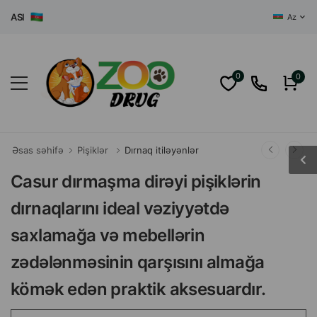
SI
Az
0
0
Əsas səhifə
Pişiklər
Dırnaq itiləyənlər
Casur dırmaşma dirəyi pişiklərin
dırnaqlarını ideal vəziyyətdə
saxlamağa və mebellərin
zədələnməsinin qarşısını almağa
kömək edən praktik aksesuardır.