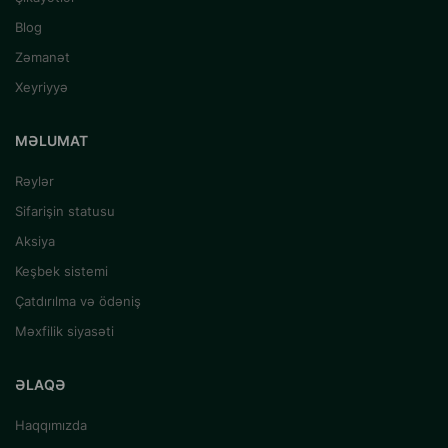
Blog
Zəmanət
Xeyriyyə
MƏLUMAT
Rəylər
Sifarişin statusu
Aksiya
Keşbek sistemi
Çatdırılma və ödəniş
Məxfilik siyasəti
ƏLAQƏ
Haqqımızda