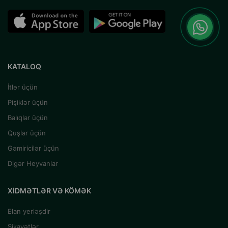
KATALOQ
İtlər üçün
Pişiklər üçün
Balıqlar üçün
Quşlar üçün
Gəmiricilər üçün
Digər Heyvanlar
XIDMƏTLƏR VƏ KÖMƏK
Elan yerləşdir
Şikayətlər