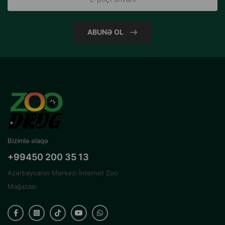
ABUNƏ OL
Bizimlə əlaqə
+99450 200 35 13
Azərbaycanın Mərkəzi İnternet Zoo
Mağazası