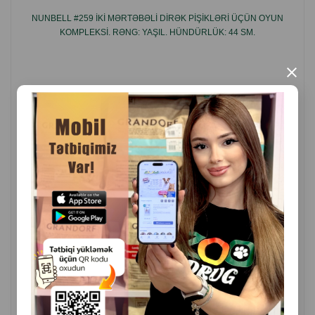
Material: juta, DSP, süni xəz
NUNBELL #259 IKI MƏRTƏBƏLI DIRƏK PIŞIKLƏRI ÜÇÜN OYUN
Tip: şaquli dırmaşma dirəyi
KOMPLEKSI. RƏNG: YAŞIL. HÜNDÜRLÜK: 44 SM.
Təyinat: dırnaq baxımı, oyun
×
İstehsal ölkəsi: Azərbaycan
( Rəylər)
Çəki
Qiymət
Almaq
52.50
1 ədəd