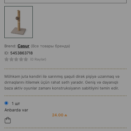
Casur
Brend:
(Все товары бренда)
ID:
5453863718
(0 Rəylər)
Möhkəm juta kəndiri ilə sarınmış şaquli dirək pişiyə uzanmaq və
dırnaqlarını itiləmək üçün rahat səth yaradır. Geniş və dayanıqlı
baza aktiv oyunlar zamanı konstruksiyanın sabitliyini təmin edir.
1 шт
Anbarda var
24.00 ₼