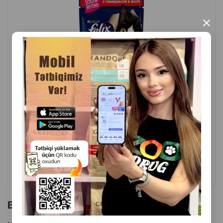
×
( Rəylər)
Çəki
Qiymət
Almaq
0.75
0.92
1 ədəd
ALMAQ
Bu brendin başqa məhsulları