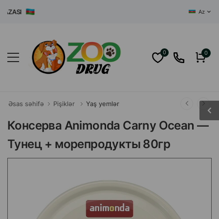
ASI
Az
0
0
Əsas səhifə
Pişiklər
Yaş yemlər
Консерва Animonda Carny Ocean —
Тунец + морепродукты 80гр