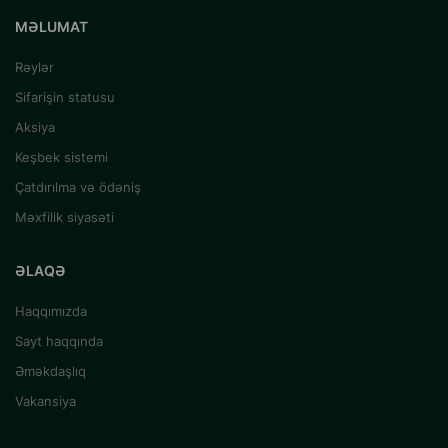
MƏLUMAT
Rəylər
Sifarişin statusu
Aksiya
Keşbek sistemi
Çatdırılma və ödəniş
Məxfilik siyasəti
ƏLAQƏ
Haqqımızda
Sayt haqqında
Əməkdaşlıq
Vakansiya