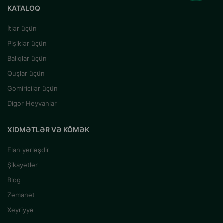
KATALOQ
İtlər üçün
Pişiklər üçün
Balıqlar üçün
Quşlar üçün
Gəmiricilər üçün
Digər Heyvanlar
XIDMƏTLƏR VƏ KÖMƏK
Elan yerləşdir
Şikayətlər
Blog
Zəmanət
Xeyriyyə