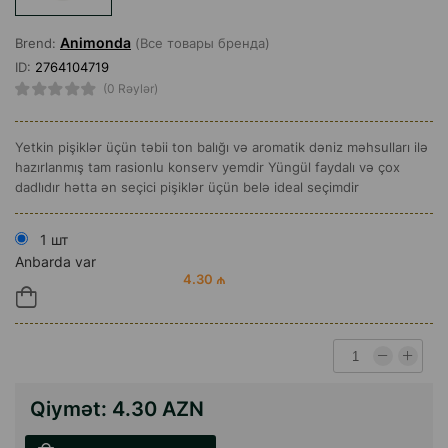
Animonda
Brend:
(Все товары бренда)
ID:
2764104719
(0 Rəylər)
Yetkin pişiklər üçün təbii ton balığı və aromatik dəniz məhsulları ilə
hazırlanmış tam rasionlu konserv yemdir Yüngül faydalı və çox
dadlıdır hətta ən seçici pişiklər üçün belə ideal seçimdir
1 шт
Anbarda var
4.30 ₼
Qiymət:
4.30 AZN