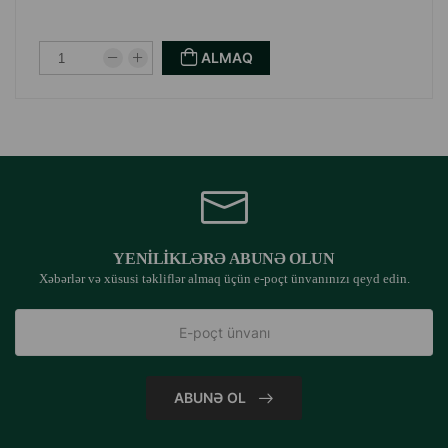
ALMAQ
YENILIKLƏRƏ ABUNƏ OLUN
Xəbərlər və xüsusi təkliflər almaq üçün e-poçt ünvanınızı qeyd edin.
ABUNƏ OL