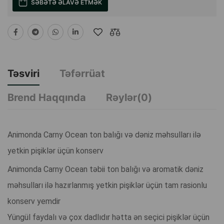
SƏBƏTƏ ƏLAVƏ ETMƏK
Təsviri
Təfərrüat
Brend Haqqında
Rəylər(0)
Animonda Carny Ocean ton balığı və dəniz məhsulları ilə
yetkin pişiklər üçün konserv
Animonda Carny Ocean təbii ton balığı və aromatik dəniz
məhsulları ilə hazırlanmış yetkin pişiklər üçün tam rasionlu
konserv yemdir
Yüngül faydalı və çox dadlıdır hətta ən seçici pişiklər üçün