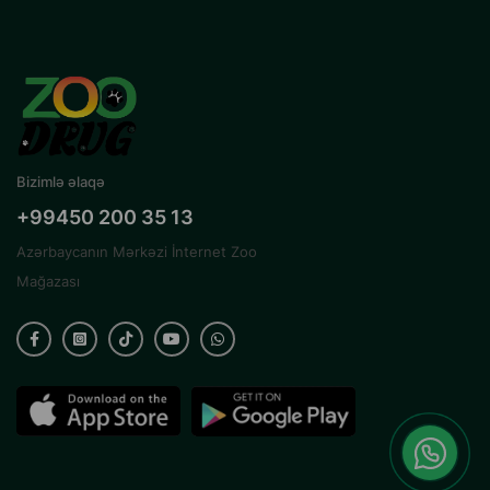
Bizimlə əlaqə
+99450 200 35 13
Azərbaycanın Mərkəzi İnternet Zoo
Mağazası