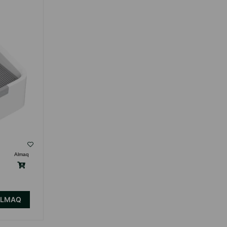
PIŞIK TUALETI
( Rəylər)
Almaq
Çəki
Qiymət
Almaq
499.99
1 ədəd
ALMAQ
ALMAQ