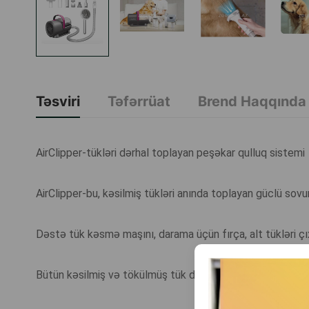
Təsviri
Təfərrüat
Brend Haqqında
AirClipper-tükləri dərhal toplayan peşəkar qulluq sistemi
AirClipper-bu, kəsilmiş tükləri anında toplayan güclü sovu
Dəstə tük kəsmə maşını, darama üçün fırça, alt tükləri çı
Bütün kəsilmiş və tökülmüş tük dərhal şəffaf konteynerə yığ