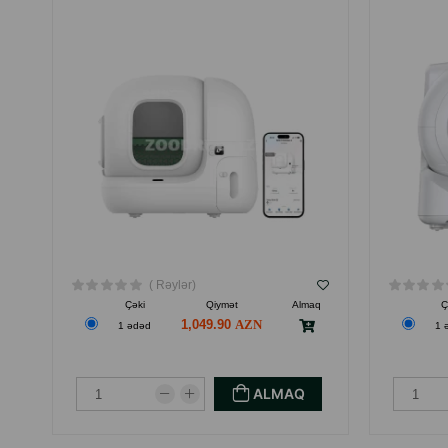
Kəsmə, alt tükün çıxarılması və xəzə qulluq
Tökülməni azaltmaq və evin təmizliyini qorumaq
Səsə həssas heyvanlar üçün yumşaq və rahat baxım
( Rəylər)
Çəki
Qiymət
Almaq
Ç
1,049.90
1 ədəd
1 
ALMAQ