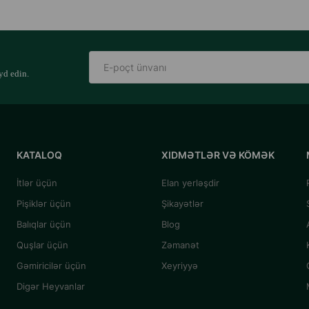
yd edin.
KATALOQ
XIDMƏTLƏR VƏ KÖMƏK
İtlər üçün
Elan yerləşdir
Pişiklər üçün
Şikayətlər
Balıqlar üçün
Blog
Quşlar üçün
Zəmanət
Gəmiricilər üçün
Xeyriyyə
Digər Heyvanlar