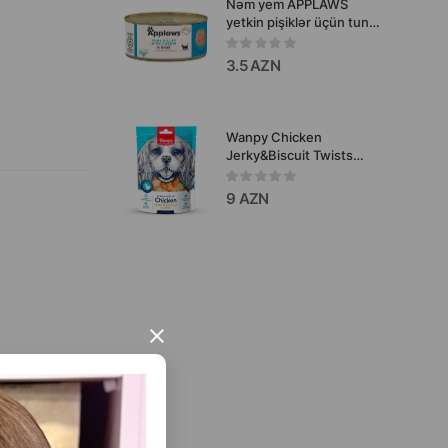
Nəm yem APPLAWS
yetkin pişiklər üçün tuna
filesi və pendir ilə 70 qr.
3.5 AZN
Wanpy Chicken
Jerky&Biscuit Twists
qurudulmuş toyuq dadlı
itlər üçün lağım yem. 100
9 AZN
qr.
×