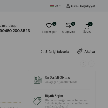
Giriş
/
Qeydiyyat
Az
0
0
0
izimlə əlaqə :
99450 200 35 13
Səbət
Seçilmişlər
Müqayisə
Sifarişi təkrarla
Aksiya
Ən Sərfəli Qiymət
Ən aşağı qiymətlər bizdə
Böyük Seçim
Bizim zoomağazamıza baxın və
özünüz üçün yalnız ən möhtəşəm
yemləri kəşf edin!