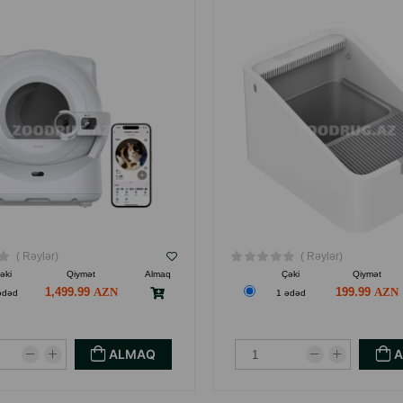
( Rəylər)
( Rəylər)
əki
Qiymət
Almaq
Çəki
Qiymət
1,499.99
199.99
ədəd
1 ədəd
ALMAQ