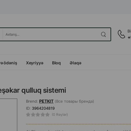
B
+
və ödəniş
Xeyriyyə
Bloq
Əlaqə
eşəkar qulluq sistemi
PETKIT
Brend:
(Все товары бренда)
ID:
3964204819
(0 Rəylər)