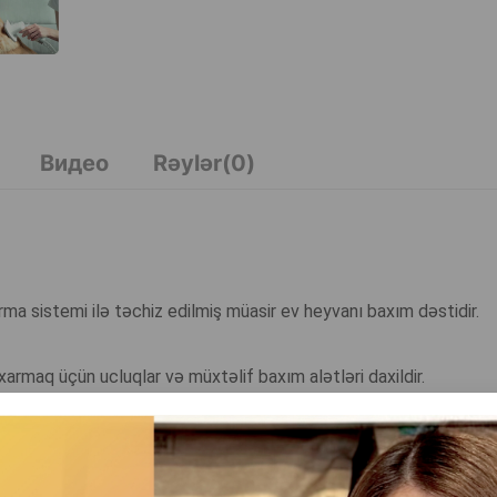
Видео
Rəylər(0)
rma sistemi ilə təchiz edilmiş müasir ev heyvanı baxım dəstidir.
xarmaq üçün ucluqlar və müxtəlif baxım alətləri daxildir.
ılır, evdə çirk, toz və tük yayılmasının qarşısı alınır.