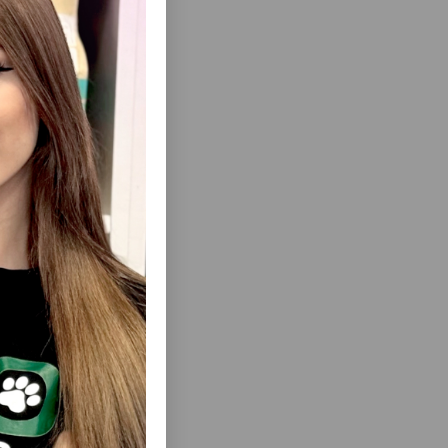
ısını Gör
RANMASI
ŞAMPUN TAURO PRO LINE ULTRA
033.
NATURAL CARE DEEP CLEAN SHAMPOO –
BÜTÜN TÜK VƏ DƏRI TIPLƏRI ÜÇÜN
DƏRIN TƏMIZLƏYICI ŞAMPUN 400 ML.