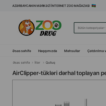
AZƏRBAYCANIN MƏRKƏZI İNTERNET ZOO MAĞAZASI
Əsas səhifə
Haqqımızda
Məhsullar
Çatdırılma 
Əsas səhifə
İtlər
Qulluq
AirClipper-tükləri dərhal toplayan p