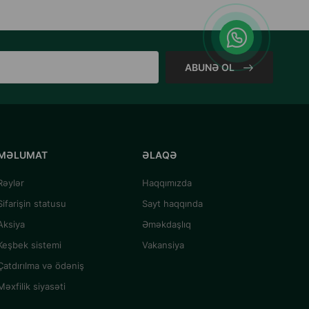
ABUNƏ OL
MƏLUMAT
ƏLAQƏ
Rəylər
Haqqımızda
Sifarişin statusu
Sayt haqqında
Aksiya
Əməkdaşlıq
Keşbek sistemi
Vakansiya
Çatdırılma və ödəniş
Məxfilik siyasəti