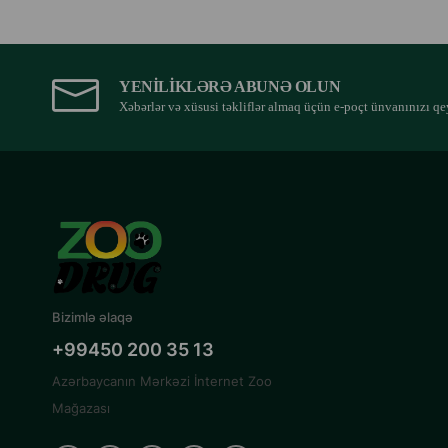
YENILIKLƏRƏ ABUNƏ OLUN
Xəbərlər və xüsusi təkliflər almaq üçün e-poçt ünvanınızı qe
Bizimlə əlaqə
+99450 200 35 13
Azərbaycanın Mərkəzi İnternet Zoo
Mağazası