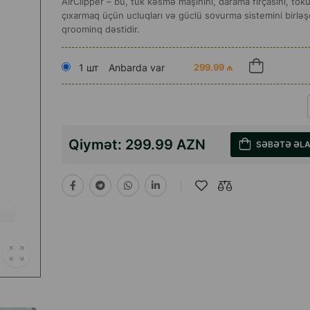
AirClipper – bu, tük kəsmə maşınını, darama fırçasını, tökü
çıxarmaq üçün ucluqları və güclü sovurma sistemini birləş
qroominq dəstidir.
1 шт
Anbarda var
299.99 ₼
Qiymət:
299.99 AZN
SƏBƏTƏ ƏL