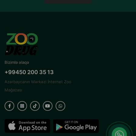
Giriş hündürlüyü: 200 mm
Bağlantı: Wi-Fi
Yaş məhdudiyyəti: 6 aydan yuxarı pişiklər üçün
Bizimlə əlaqə
+99450 200 35 13
Azərbaycanın Mərkəzi İnternet Zoo
Mağazası