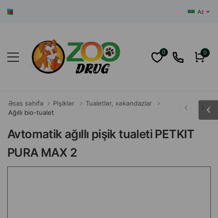
AZƏRBAYCANIN 
Az
0
0
Əsas səhifə
Pişiklər
Tualetlər, xəkəndazlar
Ağıllı bio-tualet
Avtomatik ağıllı pişik tualeti PETKIT
PURA MAX 2