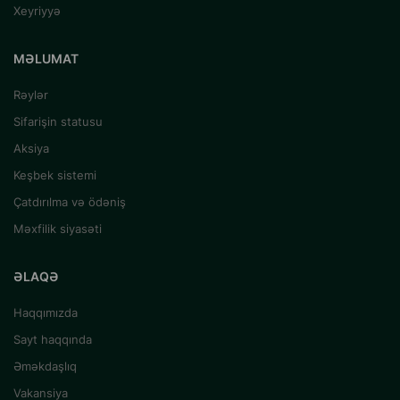
Xeyriyyə
MƏLUMAT
Rəylər
Sifarişin statusu
Aksiya
Keşbek sistemi
Çatdırılma və ödəniş
Məxfilik siyasəti
ƏLAQƏ
Haqqımızda
Sayt haqqında
Əməkdaşlıq
Vakansiya