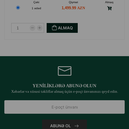
Çəki
Qiymət
Almaq
7. Asan təmizləmə və servis
1,499.99
1 ədəd
Parlaq səthlər və sökülə bilən quruluş gündəlik qulluq
prosesini xeyli sadələşdirir.
ALMAQ
Texniki göstəricilər
Ölçülər: 538 × 620 × 552 mm
Çəki: 9.5 kq
Materiallar: PP, ABS, TPE, silikon
YENILIKLƏRƏ ABUNƏ OLUN
Xəbərlər və xüsusi təkliflər almaq üçün e-poçt ünvanınızı qeyd edin.
Baraban həcmi: 76 L
Tullantı konteyneri: 7 L
ABUNƏ OL