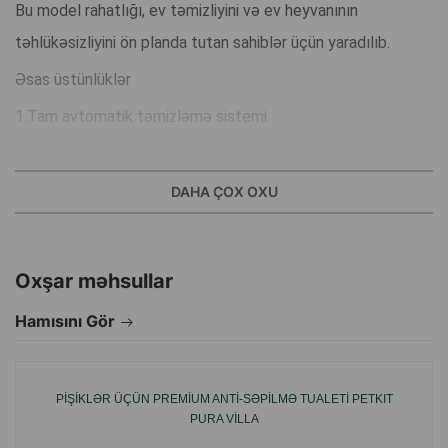
Bu model rahatlığı, ev təmizliyini və ev heyvanının
təhlükəsizliyini ön planda tutan sahiblər üçün yaradılıb.
Əsas üstünlüklər
1.Tam avtomatik təmizləmə sistemi
Hərəkət və çəki sensorları pişiyin içəridə olub-olmamasını
DAHA ÇOX OXU
müəyyən edir. Pişik çıxdıqdan sonra cihaz avtomatik olaraq:
çirklənmiş yerləri ayırır,
Oxşar məhsullar
doldurucunu ələyir,
Hamısını Gör
tullantıları hermetik qutuda toplayır.
2. PETKIT tətbiqi ilə tam nəzarət
PIŞIKLƏR ÜÇÜN PREMIUM ANTI-SƏPILMƏ TUALETI PETKIT
PURA VILLA