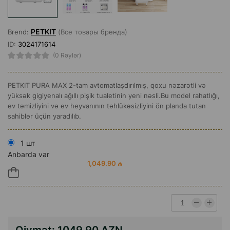
PETKIT
Brend:
(Все товары бренда)
ID:
3024171614
(0 Rəylər)
PETKIT PURA MAX 2-tam avtomatlaşdırılmış, qoxu nəzarətli və
yüksək gigiyenalı ağıllı pişik tualetinin yeni nəsli.Bu model rahatlığı,
ev təmizliyini və ev heyvanının təhlükəsizliyini ön planda tutan
sahiblər üçün yaradılıb.
1 шт
Anbarda var
1,049.90 ₼