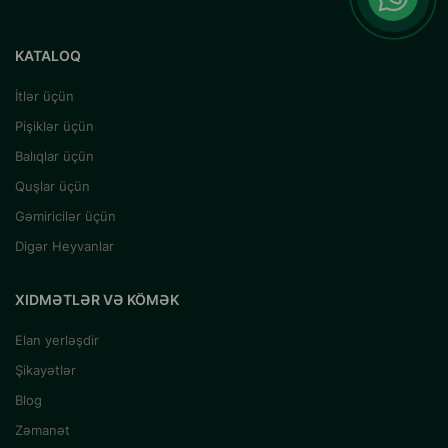
KATALOQ
İtlər üçün
Pişiklər üçün
Balıqlar üçün
Quşlar üçün
Gəmiricilər üçün
Digər Heyvanlar
XIDMƏTLƏR VƏ KÖMƏK
Elan yerləşdir
Şikayətlər
Blog
Zəmanət