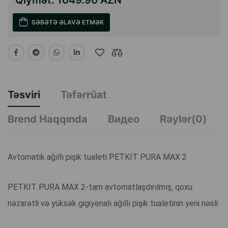
Qiymət:
1049.90 AZN
SƏBƏTƏ ƏLAVƏ ETMƏK
Təsviri
Təfərrüat
Brend Haqqında
Видео
Rəylər(0)
Avtomatik ağıllı pişik tualeti PETKIT PURA MAX 2
PETKIT PURA MAX 2-tam avtomatlaşdırılmış, qoxu
nəzarətli və yüksək gigiyenalı ağıllı pişik tualetinin yeni nəsli.