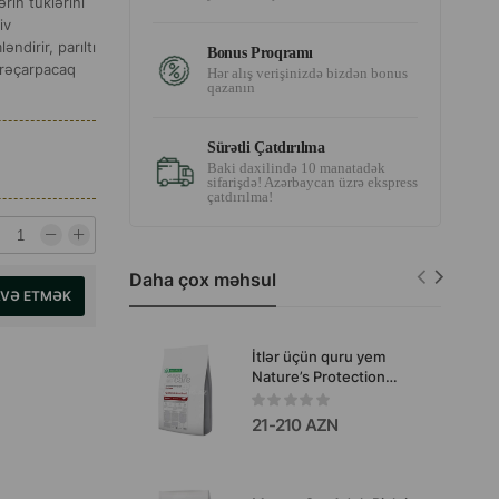
rin tüklərini
iv
dirir, parıltı
Bonus Proqramı
ərəçarpacaq
Hər alış verişinizdə bizdən bonus
qazanın
Sürətli Çatdırılma
Baki daxilində 10 manatadək
sifarişdə! Azərbaycan üzrə ekspress
çatdırılma!
Daha çox məhsul
AVƏ ETMƏK
İtlər üçün quru yem
Nature’s Protection
Superior Care
Gastrointestinal.
21-210 AZN