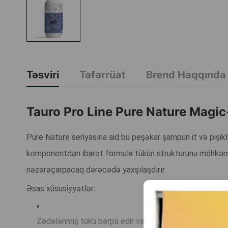
Təsviri
Təfərrüat
Brend Haqqında
Tauro Pro Line Pure Nature Magi
Pure Nature seriyasına aid bu peşəkar şampun it və pişiklə
komponentdən ibarət formula tükün strukturunu möhkəmlənd
nəzərəçarpacaq dərəcədə yaxşılaşdırır.
Əsas xüsusiyyətlər:
Zədələnmiş tükü bərpa edir və möhkəmləndirir.