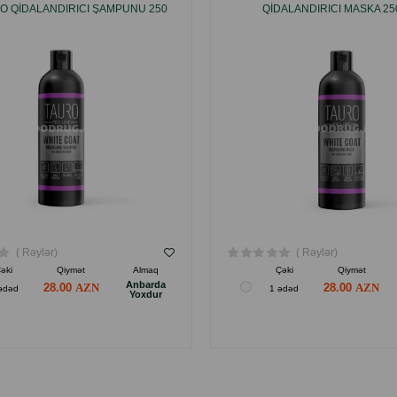
 QIDALANDIRICI ŞAMPUNU 250
QIDALANDIRICI MASKA 25
ML.
( Rəylər)
( Rəylər)
əki
Qiymət
Almaq
Çəki
Qiymət
Anbarda
28.00
28.00
ədəd
1 ədəd
Yoxdur