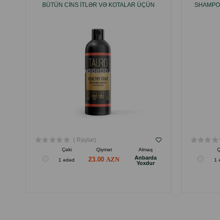
BÜTÜN CINS ITLƏR VƏ KOTALAR ÜÇÜN
SHAMPOO
250 ML.
( Rəylər)
Çəki
Qiymət
Almaq
Ç
Anbarda
23.00
1 ədəd
1 
Yoxdur