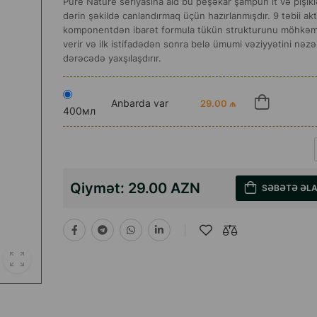
Pure Nature seriyasına aid bu peşəkar şampun it və pişiklə
dərin şəkildə canlandırmaq üçün hazırlanmışdır. 9 təbii akt
komponentdən ibarət formula tükün strukturunu möhkəmlən
verir və ilk istifadədən sonra belə ümumi vəziyyətini nəz
dərəcədə yaxşılaşdırır.
Anbarda var
29.00 ₼
400мл
Qiymət:
29.00 AZN
SƏBƏTƏ ƏL