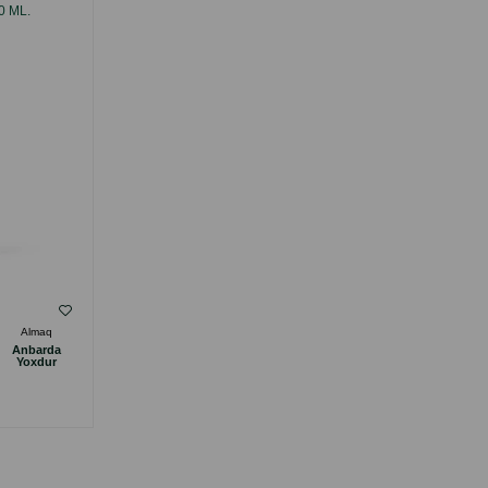
0 ML.
KONDISIONER SPREYI 250 ML.
( Rəylər)
Almaq
Çəki
Qiymət
Almaq
Anbarda
Anbarda
28.00
1 ədəd
Yoxdur
Yoxdur