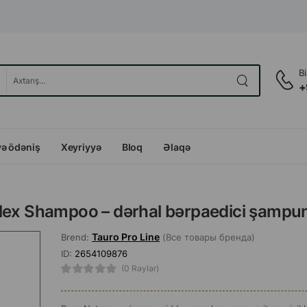
B
+
və ödəniş
Xeyriyyə
Bloq
Əlaqə
Plex Shampoo – dərhal bərpaedici şampu
Tauro Pro Line
Brend:
(Все товары бренда)
ID:
2654109876
(0 Rəylər)