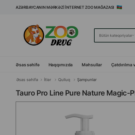
AZƏRBAYCANIN MƏRKƏZI İNTERNET ZOO MAĞAZASI
Əsas səhifə
Haqqımızda
Məhsullar
Çatdırılma 
Əsas səhifə
İtlər
Qulluq
Şampunlar
Tauro Pro Line Pure Nature Magic-