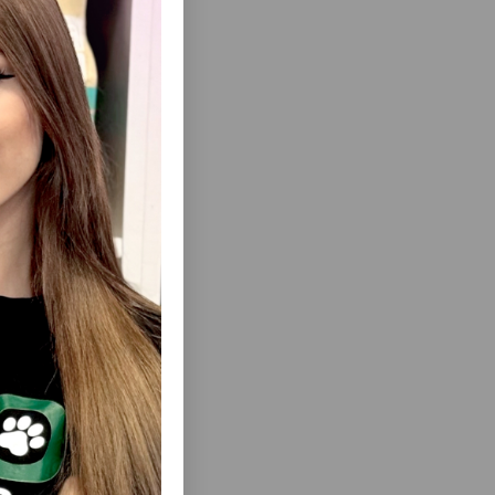
ısını Gör
HERBAL
KREM TAURO PRO LINE DERMA CARE —
VƏ BITKI
QURU VƏ QAŞINAN DƏRI ÜÇÜN
IRLANMIŞ
LLUQ