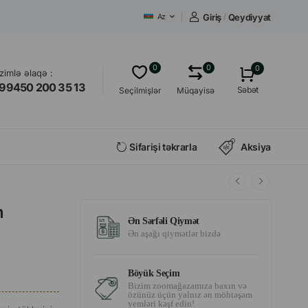
Giriş
/
Qeydiyyat
Az
0
0
0
izimlə əlaqə :
99450 200 35 13
Səbət
Seçilmişlər
Müqayisə
Sifarişi təkrarla
Aksiya
n
Ən Sərfəli Qiymət
Ən aşağı qiymətlər bizdə
Böyük Seçim
Bizim zoomağazamıza baxın və
özünüz üçün yalnız ən möhtəşəm
yemləri kəşf edin!