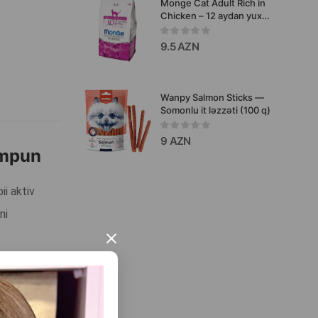
Monge Cat Adult Rich in
Chicken – 12 aydan yuxarı
yetkin pişiklər üçün,
toyuq ətinin dadına malik
9.5 AZN
quru yem, 400 q.
Wanpy Salmon Sticks —
Somonlu it ləzzəti (100 q)
9 AZN
ampun
ii aktiv
ni
×