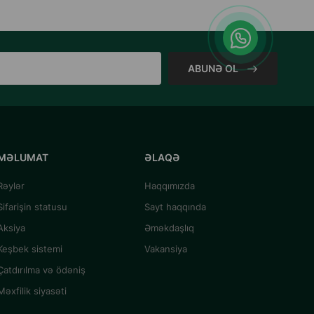
ABUNƏ OL
MƏLUMAT
ƏLAQƏ
Rəylər
Haqqımızda
Sifarişin statusu
Sayt haqqında
Aksiya
Əməkdaşlıq
Keşbek sistemi
Vakansiya
Çatdırılma və ödəniş
Məxfilik siyasəti