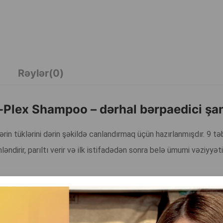
Rəylər(0)
c-Plex Shampoo – dərhal bərpaedici ş
rin tüklərini dərin şəkildə canlandırmaq üçün hazırlanmışdır. 9 təb
irir, parıltı verir və ilk istifadədən sonra belə ümumi vəziyyəti