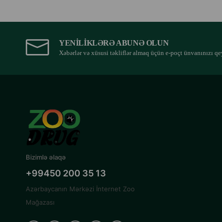
YENILIKLƏRƏ ABUNƏ OLUN
Xəbərlər və xüsusi təkliflər almaq üçün e-poçt ünvanınızı qe
Bizimlə əlaqə
+99450 200 35 13
Azərbaycanın Mərkəzi İnternet Zoo
Mağazası