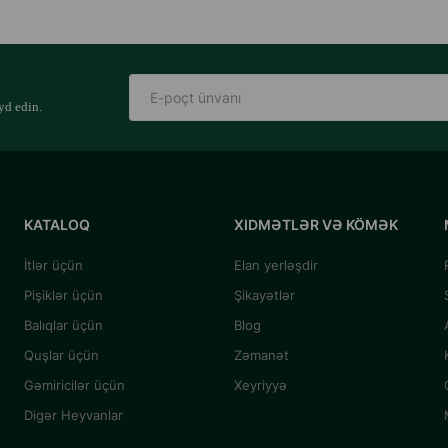
yd edin.
KATALOQ
XIDMƏTLƏR VƏ KÖMƏK
İtlər üçün
Elan yerləşdir
Pişiklər üçün
Şikayətlər
Balıqlar üçün
Blog
Quşlar üçün
Zəmanət
Gəmiricilər üçün
Xeyriyyə
Digər Heyvanlar