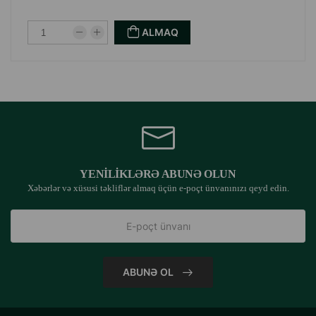
360° hava dövranı sayəsində bərabər və yumşaq qurutma
ALMAQ
Səssiz işləmə-heyvanın rahatlığı üçün minimal səs
Ağıllı idarəetmə-PETKIT tətbiqi ilə rejimlərə, vaxta və
parametrlərə tam nəzarət
Temperatur və rütubət sensorları-həddindən artıq qızmanın
qarşısını alır
YENILIKLƏRƏ ABUNƏ OLUN
Xəbərlər və xüsusi təkliflər almaq üçün e-poçt ünvanınızı qeyd edin.
Bir neçə avtomatik rejim + fərdi qurutma proqramları
yaratmaq imkanı
ABUNƏ OL
Şəffaf ön panel-prosesi istənilən vaxt müşahidə etmək
üçün