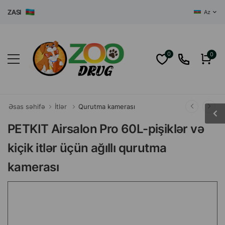
ZASI
Az
0
0
Əsas səhifə
İtlər
Qurutma kamerası
PETKIT Airsalon Pro 60L-pişiklər və
kiçik itlər üçün ağıllı qurutma
kamerası