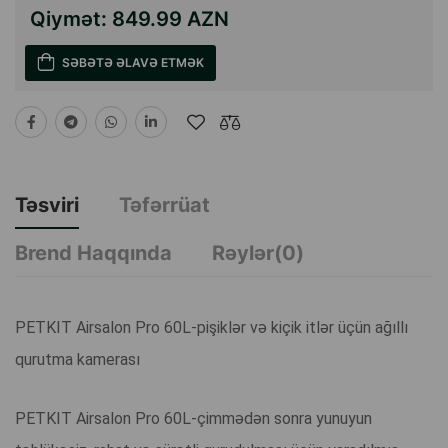
Qiymət:
849.99 AZN
SƏBƏTƏ ƏLAVƏ ETMƏK
Təsviri
Təfərrüat
Brend Haqqında
Rəylər(0)
PETKIT Airsalon Pro 60L-pişiklər və kiçik itlər üçün ağıllı
qurutma kamerası
PETKIT Airsalon Pro 60L-çimmədən sonra yunuyun