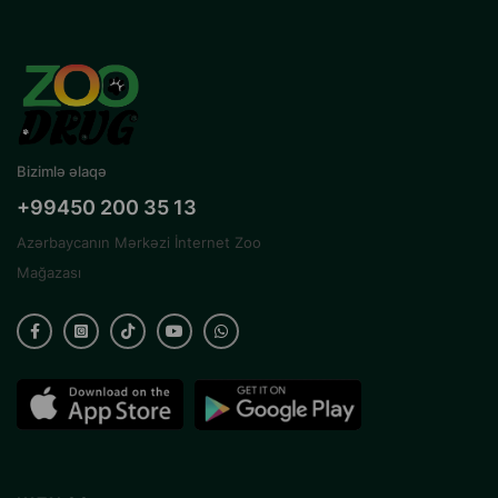
Çıxarıla bilən altlıq-asan və gigiyenik təmizlənmə
Təhlükəsiz materiallar və etibarlı hava dövranı sistemi
Bizimlə əlaqə
+99450 200 35 13
Azərbaycanın Mərkəzi İnternet Zoo
Mağazası