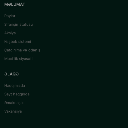
MƏLUMAT
Rəylər
Sifarişin statusu
Aksiya
Keşbek sistemi
Çatdırılma və ödəniş
Məxfilik siyasəti
ƏLAQƏ
Haqqımızda
Sayt haqqında
Əməkdaşlıq
Vakansiya