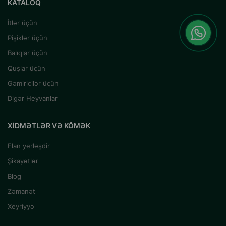
KATALOQ
İtlər üçün
Pişiklər üçün
Balıqlar üçün
Quşlar üçün
Gəmiricilər üçün
Digər Heyvanlar
XIDMƏTLƏR VƏ KÖMƏK
Elan yerləşdir
Şikayətlər
Blog
Zəmanət
Xeyriyyə