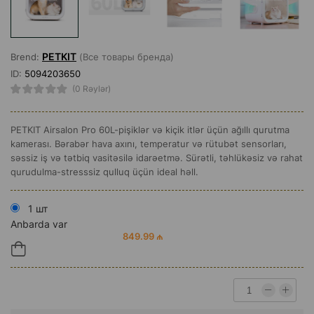
PETKIT
Brend:
(Все товары бренда)
ID:
5094203650
(0 Rəylər)
PETKIT Airsalon Pro 60L-pişiklər və kiçik itlər üçün ağıllı qurutma
kamerası. Bərabər hava axını, temperatur və rütubət sensorları,
səssiz iş və tətbiq vasitəsilə idarəetmə. Sürətli, təhlükəsiz və rahat
qurudulma-stresssiz qulluq üçün ideal həll.
1 шт
Anbarda var
849.99 ₼