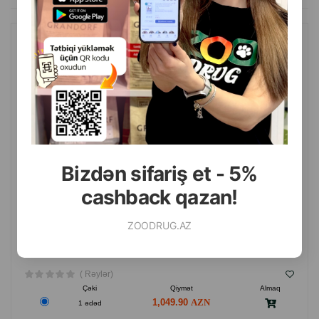
idarəetmə prosesə tam nəzarət etməyə, uyğun parametrlər
seçməyə və ya fərdi proqramlar yaratmağa imkan verir.
AVTOMATIK AĞILLI PIŞIK TUALETI PETKIT PURA MAX 2
Şəffaf ön panel heyvanı izləməyə, çıxarıla bilən altlıq isə
istifadə sonrası asan təmizlənməyə şərait yaradır.
PETKIT Airsalon Pro 60L-həm evdə, həm də peşəkar
salonlarda qurutma üçün ideal həlldir.
Bizdən sifariş et - 5%
cashback qazan!
Ustunlukler
ZOODRUG.AZ
60 L böyük həcm-böyük pişiklər və ya iki kiçik heyvan üçün
( Rəylər)
uyğundur
Çəki
Qiymət
Almaq
1,049.90
1 ədəd